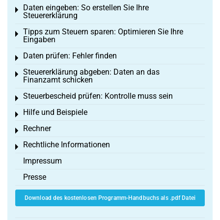
Daten eingeben: So erstellen Sie Ihre
Toggle menu
Steuererklärung
Tipps zum Steuern sparen: Optimieren Sie Ihre
Toggle menu
Eingaben
Daten prüfen: Fehler finden
Toggle menu
Steuererklärung abgeben: Daten an das
Toggle menu
Finanzamt schicken
Steuerbescheid prüfen: Kontrolle muss sein
Toggle menu
Hilfe und Beispiele
Toggle menu
Rechner
Toggle menu
Rechtliche Informationen
Toggle menu
Impressum
Presse
Download des kostenlosen Programm-Handbuchs als .pdf Datei