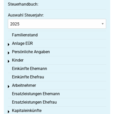
Steuerhandbuch:
Auswahl Steuerjahr:
Familienstand
Anlage EÜR
Toggle menu
Persönliche Angaben
Toggle menu
Kinder
Toggle menu
Einkünfte Ehemann
Einkünfte Ehefrau
Arbeitnehmer
Toggle menu
Ersatzleistungen Ehemann
Ersatzleistungen Ehefrau
Kapitaleinkünfte
Toggle menu