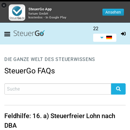
×
SteuerGo App
Ansehen
forium GmbH
kostenlos - In Google Play
22
DIE GANZE WELT DES STEUERWISSENS
SteuerGo FAQs
Feldhilfe:
16. a)
Steuerfreier Lohn nach
DBA