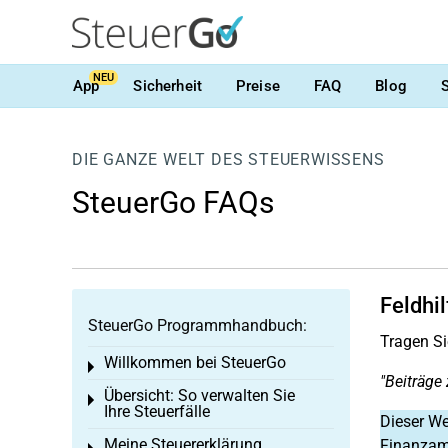
NEU
App
Sicherheit
Preise
FAQ
Blog
DIE GANZE WELT DES STEUERWISSENS
SteuerGo FAQs
Feldhil
SteuerGo Programmhandbuch:
Tragen Si
Willkommen bei SteuerGo
Toggle menu
"Beiträge
Übersicht: So verwalten Sie
Toggle menu
Ihre Steuerfälle
Dieser We
Meine Steuererklärung
Finanzamt