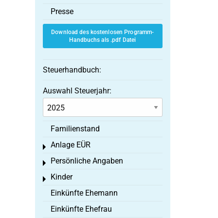
Presse
Download des kostenlosen Programm-
Handbuchs als .pdf Datei
Steuerhandbuch:
Auswahl Steuerjahr:
Familienstand
Anlage EÜR
Toggle menu
Persönliche Angaben
Toggle menu
Kinder
Toggle menu
Einkünfte Ehemann
Einkünfte Ehefrau