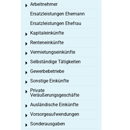
Arbeitnehmer
Toggle menu
Ersatzleistungen Ehemann
Ersatzleistungen Ehefrau
Kapitaleinkünfte
Toggle menu
Renteneinkünfte
Toggle menu
Vermietungseinkünfte
Toggle menu
Selbständige Tätigkeiten
Toggle menu
Gewerbebetriebe
Toggle menu
Sonstige Einkünfte
Toggle menu
Private
Toggle menu
Veräußerungsgeschäfte
Ausländische Einkünfte
Toggle menu
Vorsorgeaufwendungen
Toggle menu
Sonderausgaben
Toggle menu