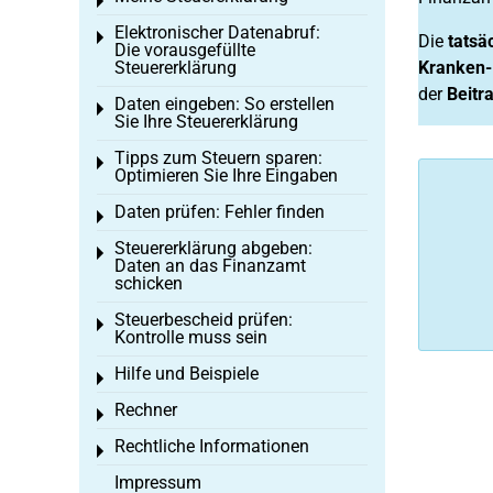
Toggle menu
Elektronischer Datenabruf:
Toggle menu
Die
tatsä
Die vorausgefüllte
Steuererklärung
Kranken-
der
Beitr
Daten eingeben: So erstellen
Toggle menu
Sie Ihre Steuererklärung
Tipps zum Steuern sparen:
Toggle menu
Optimieren Sie Ihre Eingaben
Daten prüfen: Fehler finden
Toggle menu
Steuererklärung abgeben:
Toggle menu
Daten an das Finanzamt
schicken
Steuerbescheid prüfen:
Toggle menu
Kontrolle muss sein
Hilfe und Beispiele
Toggle menu
Rechner
Toggle menu
Rechtliche Informationen
Toggle menu
Impressum