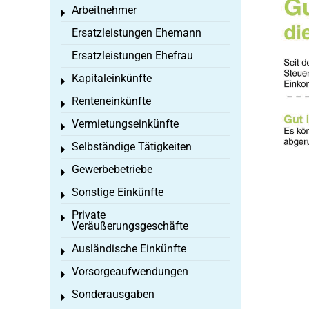
Arbeitnehmer
Toggle menu
Ersatzleistungen Ehemann
Ersatzleistungen Ehefrau
Kapitaleinkünfte
Toggle menu
Renteneinkünfte
Toggle menu
Vermietungseinkünfte
Toggle menu
Selbständige Tätigkeiten
Toggle menu
Gewerbebetriebe
Toggle menu
Sonstige Einkünfte
Toggle menu
Private
Toggle menu
Veräußerungsgeschäfte
Ausländische Einkünfte
Toggle menu
Vorsorgeaufwendungen
Toggle menu
Sonderausgaben
Toggle menu