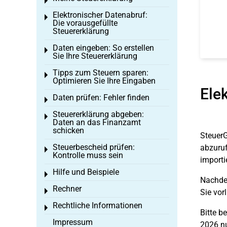
Toggle menu
Elektronischer Datenabruf:
Toggle menu
Die vorausgefüllte
Steuererklärung
Daten eingeben: So erstellen
Toggle menu
Sie Ihre Steuererklärung
Tipps zum Steuern sparen:
Toggle menu
Optimieren Sie Ihre Eingaben
Ele
Daten prüfen: Fehler finden
Toggle menu
Steuererklärung abgeben:
Toggle menu
Daten an das Finanzamt
schicken
SteuerG
Steuerbescheid prüfen:
abzuruf
Toggle menu
Kontrolle muss sein
importi
Hilfe und Beispiele
Toggle menu
Nachdem
Rechner
Toggle menu
Sie vor
Rechtliche Informationen
Toggle menu
Bitte b
Impressum
2026 nu