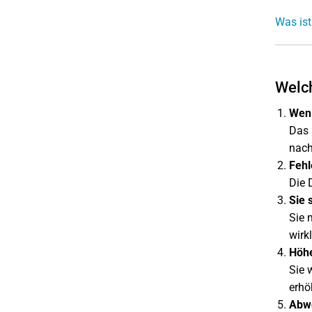
Was ist
Welch
Weni
Das 
nach
Fehl
Die 
Sie 
Sie 
wirk
Höhe
Sie 
erhö
Abwe