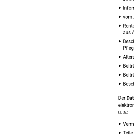
Infor
vom 
Rente
aus A
Besch
Pfleg
Alte
Beitr
Beitr
Besch
Der
Da
elektro
u. a.:
Verm
Teile