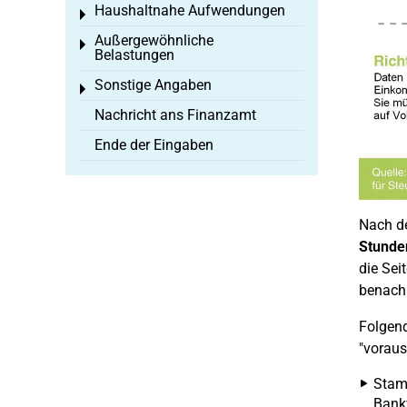
Haushaltnahe Aufwendungen
Toggle menu
Außergewöhnliche
Toggle menu
Belastungen
Sonstige Angaben
Toggle menu
Nachricht ans Finanzamt
Ende der Eingaben
Nach de
Stunde
die Sei
benachr
Folgend
"voraus
Stamm
Bank