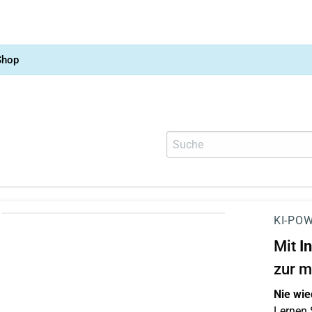
Shop
KI-POW
Mit
I
zur m
Nie wie
Lernen S