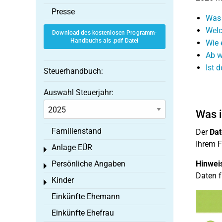
Presse
Was 
Welc
Download des kostenlosen Programm-
Handbuchs als .pdf Datei
Wie 
Ab w
Ist 
Steuerhandbuch:
Auswahl Steuerjahr:
Was i
Familienstand
Der
Dat
Ihrem F
Anlage EÜR
Toggle menu
Persönliche Angaben
Hinwei
Toggle menu
Daten f
Kinder
Toggle menu
Einkünfte Ehemann
Einkünfte Ehefrau