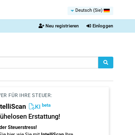
Deutsch (Sie)
Neu registrieren
Einloggen
ER FÜR IHRE STEUER:
beta
ntelliScan
KI
ühelosen Erstattung!
der Steuerstress!
ie hier, wie Sie mit
IntelliScan
Ihre