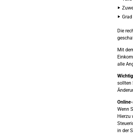
Zuwe
Grad
Die rec
gescha
Mit dem
Einkom
alle An
Wichtig
sollten
Änderun
Online
Wenn Si
Hierzu 
Steueri
in der 