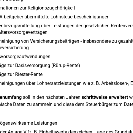
mationen zur Religionszugehörigkeit
Arbeitgeber übermittelte Lohnsteuerbescheinigungen
nbezugsmitteilung über Leistungen der gesetzlichen Rentenvers
ltersvorsorgeverträgen
einigung von Versicherungsbeiträgen - insbesondere zu gezahlt
eversicherung
rsvorsorgeaufwendungen
äge zur Basisversorgung (Rürup-Rente)
äge zur Riester-Rente
einigungen über Lohnersatzleistungen wie z. B. Arbeitslosen-, 
tenumfang
soll in den nächsten Jahren
schrittweise erweitert
we
nische Daten zu sammeln und diese dem Steuerbürger zum Date
ögenswirksame Leistungen
 der Anlage V (z. B. Einheitswertaktenzeichen, Lage des Grundst