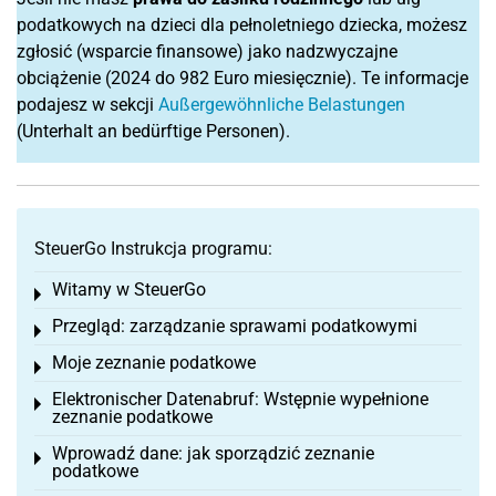
podatkowych na dzieci dla pełnoletniego dziecka, możesz
zgłosić (wsparcie finansowe) jako nadzwyczajne
obciążenie (2024 do 982 Euro miesięcznie). Te informacje
podajesz w sekcji
Außergewöhnliche Belastungen
(Unterhalt an bedürftige Personen).
SteuerGo Instrukcja programu:
Witamy w SteuerGo
Toggle menu
Przegląd: zarządzanie sprawami podatkowymi
Toggle menu
Moje zeznanie podatkowe
Toggle menu
Elektronischer Datenabruf: Wstępnie wypełnione
Toggle menu
zeznanie podatkowe
Wprowadź dane: jak sporządzić zeznanie
Toggle menu
podatkowe