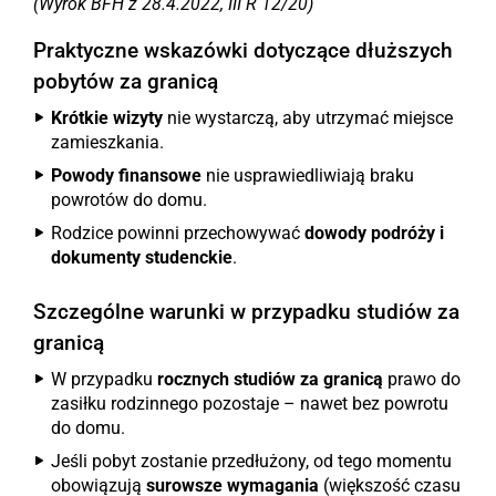
(Wyrok BFH z 28.4.2022, III R 12/20)
Praktyczne wskazówki dotyczące dłuższych
pobytów za granicą
Krótkie wizyty
nie wystarczą, aby utrzymać miejsce
zamieszkania.
Powody finansowe
nie usprawiedliwiają braku
powrotów do domu.
Rodzice powinni przechowywać
dowody podróży i
dokumenty studenckie
.
Szczególne warunki w przypadku studiów za
granicą
W przypadku
rocznych studiów za granicą
prawo do
zasiłku rodzinnego pozostaje – nawet bez powrotu
do domu.
Jeśli pobyt zostanie przedłużony, od tego momentu
obowiązują
surowsze wymagania
(większość czasu