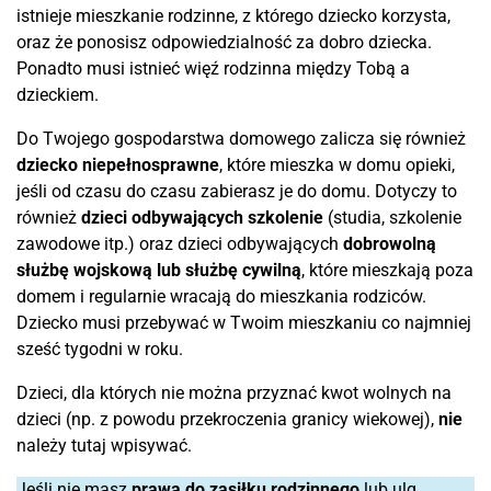
istnieje mieszkanie rodzinne, z którego dziecko korzysta,
oraz że ponosisz odpowiedzialność za dobro dziecka.
Ponadto musi istnieć więź rodzinna między Tobą a
dzieckiem.
Do Twojego gospodarstwa domowego zalicza się również
dziecko niepełnosprawne
, które mieszka w domu opieki,
jeśli od czasu do czasu zabierasz je do domu. Dotyczy to
również
dzieci odbywających szkolenie
(studia, szkolenie
zawodowe itp.) oraz dzieci odbywających
dobrowolną
służbę wojskową lub służbę cywilną
, które mieszkają poza
domem i regularnie wracają do mieszkania rodziców.
Dziecko musi przebywać w Twoim mieszkaniu co najmniej
sześć tygodni w roku.
Dzieci, dla których nie można przyznać kwot wolnych na
dzieci (np. z powodu przekroczenia granicy wiekowej),
nie
należy tutaj wpisywać.
Jeśli nie masz
prawa do zasiłku rodzinnego
lub ulg