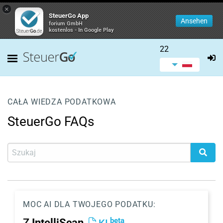
×
SteuerGo App
Ansehen
forium GmbH
kostenlos - In Google Play
22
CAŁA WIEDZA PODATKOWA
SteuerGo FAQs
MOC AI DLA TWOJEGO PODATKU:
beta
Z
IntelliScan