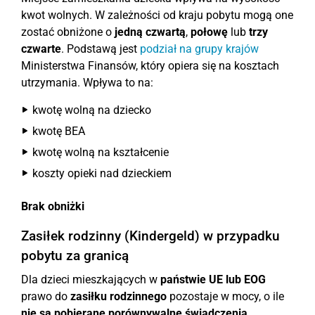
kwot wolnych. W zależności od kraju pobytu mogą one
zostać obniżone o
jedną czwartą
,
połowę
lub
trzy
czwarte
. Podstawą jest
podział na grupy krajów
Ministerstwa Finansów, który opiera się na kosztach
utrzymania. Wpływa to na:
kwotę wolną na dziecko
kwotę BEA
kwotę wolną na kształcenie
koszty opieki nad dzieckiem
Brak obniżki
Zasiłek rodzinny (Kindergeld) w przypadku
pobytu za granicą
Dla dzieci mieszkających w
państwie UE lub EOG
prawo do
zasiłku rodzinnego
pozostaje w mocy, o ile
nie są pobierane porównywalne świadczenia