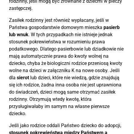
rodzinny, jeśli mogą być zrównane z dziećmi w pieczy
zastępczej.
Zasiłek rodzinny jest również wypłacany, jeśli w
Państwa gospodarstwie domowym mieszka
pasierb
lub wnuk
. W tych przypadkach nie istnieje jednak
stosunek pokrewieństwa w rozumieniu prawa
podatkowego. Dlatego pasierbowie lub dziadkowie nie
mają automatycznie prawa do kwoty wolnej na
dziecko, chyba że biologiczni rodzice przeniosą kwoty
wolne na dzieci w załączniku K na nowe osoby. Jeśli
dla
sierot
lub dzieci, które nie wiedzą, gdzie znajdują
się ich rodzice, żadna inna osoba nie jest uprawniona
do świadczeń, dzieci mogą same otrzymać zasiłek
rodzinny. Otrzymują wtedy kwotę, która
przysługiwałaby im samym na własne pierwsze
dziecko.
Jeśli jako rodzice oddali Państwo dziecko do adopcji,
stosunek pokrewieństwa między Państwem a