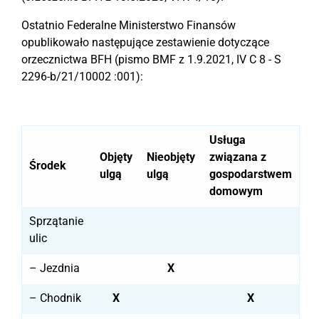
Ostatnio Federalne Ministerstwo Finansów
opublikowało następujące zestawienie dotyczące
orzecznictwa BFH (pismo BMF z 1.9.2021, IV C 8 - S
2296-b/21/10002 :001):
Usługa
Objęty
Nieobjęty
związana z
Środek
ulgą
ulgą
gospodarstwem
domowym
Sprzątanie
ulic
– Jezdnia
X
– Chodnik
X
X