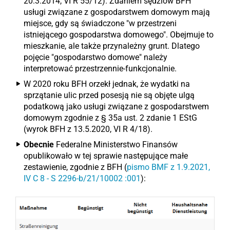
20.3.2014, VI R 55/12). Zdaniem sędziów BFH
usługi związane z gospodarstwem domowym mają
miejsce, gdy są świadczone "w przestrzeni
istniejącego gospodarstwa domowego". Obejmuje to
mieszkanie, ale także przynależny grunt. Dlatego
pojęcie "gospodarstwo domowe" należy
interpretować przestrzennie-funkcjonalnie.
W 2020 roku BFH orzekł jednak, że wydatki na
sprzątanie ulic przed posesją nie są objęte ulgą
podatkową jako usługi związane z gospodarstwem
domowym zgodnie z § 35a ust. 2 zdanie 1 EStG
(wyrok BFH z 13.5.2020, VI R 4/18).
Obecnie
Federalne Ministerstwo Finansów
opublikowało w tej sprawie następujące małe
zestawienie, zgodnie z BFH (
pismo BMF z 1.9.2021,
IV C 8 - S 2296-b/21/10002 :001
):