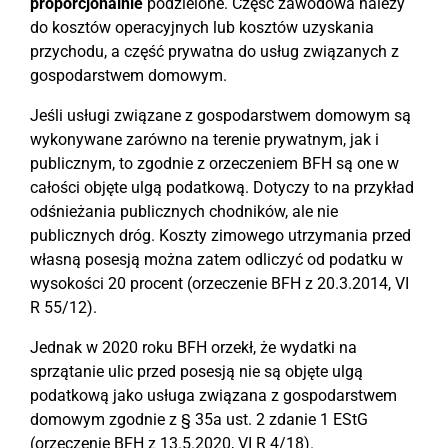
proporcjonalnie
podzielone. Część zawodowa należy
do kosztów operacyjnych lub kosztów uzyskania
przychodu, a część prywatna do usług związanych z
gospodarstwem domowym.
Jeśli usługi związane z gospodarstwem domowym są
wykonywane zarówno na terenie prywatnym, jak i
publicznym, to zgodnie z orzeczeniem BFH są one w
całości objęte ulgą podatkową. Dotyczy to na przykład
odśnieżania publicznych chodników, ale nie
publicznych dróg. Koszty zimowego utrzymania przed
własną posesją można zatem odliczyć od podatku w
wysokości 20 procent (orzeczenie BFH z 20.3.2014, VI
R 55/12).
Jednak w 2020 roku BFH orzekł, że wydatki na
sprzątanie ulic przed posesją nie są objęte ulgą
podatkową jako usługa związana z gospodarstwem
domowym zgodnie z § 35a ust. 2 zdanie 1 EStG
(orzeczenie BFH z 13.5.2020, VI R 4/18).