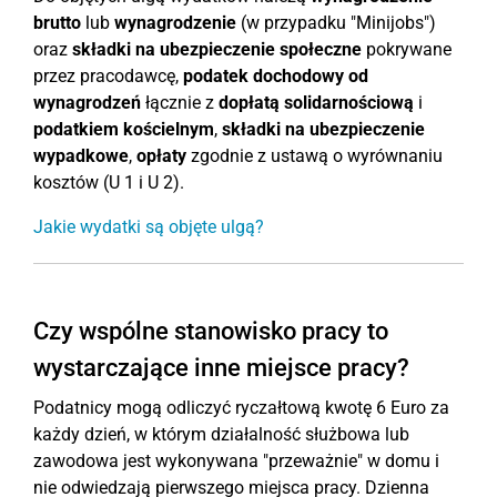
brutto
lub
wynagrodzenie
(w przypadku "Minijobs")
oraz
składki na ubezpieczenie społeczne
pokrywane
przez pracodawcę,
podatek dochodowy od
wynagrodzeń
łącznie z
dopłatą solidarnościową
i
podatkiem kościelnym
,
składki na ubezpieczenie
wypadkowe
,
opłaty
zgodnie z ustawą o wyrównaniu
kosztów (U 1 i U 2).
Jakie wydatki są objęte ulgą?
Czy wspólne stanowisko pracy to
wystarczające inne miejsce pracy?
Podatnicy mogą odliczyć ryczałtową kwotę 6 Euro za
każdy dzień, w którym działalność służbowa lub
zawodowa jest wykonywana "przeważnie" w domu i
nie odwiedzają pierwszego miejsca pracy. Dzienna