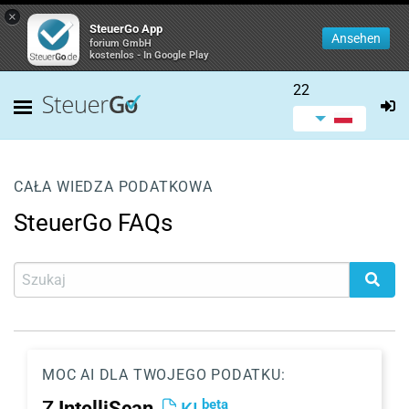
×
SteuerGo App
Ansehen
forium GmbH
kostenlos - In Google Play
22
CAŁA WIEDZA PODATKOWA
SteuerGo FAQs
MOC AI DLA TWOJEGO PODATKU:
beta
Z
IntelliScan