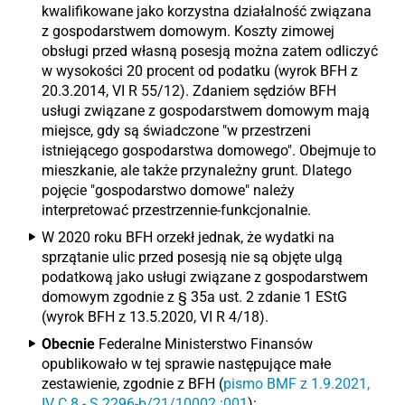
kwalifikowane jako korzystna działalność związana
z gospodarstwem domowym. Koszty zimowej
obsługi przed własną posesją można zatem odliczyć
w wysokości 20 procent od podatku (wyrok BFH z
20.3.2014, VI R 55/12). Zdaniem sędziów BFH
usługi związane z gospodarstwem domowym mają
miejsce, gdy są świadczone "w przestrzeni
istniejącego gospodarstwa domowego". Obejmuje to
mieszkanie, ale także przynależny grunt. Dlatego
pojęcie "gospodarstwo domowe" należy
interpretować przestrzennie-funkcjonalnie.
W 2020 roku BFH orzekł jednak, że wydatki na
sprzątanie ulic przed posesją nie są objęte ulgą
podatkową jako usługi związane z gospodarstwem
domowym zgodnie z § 35a ust. 2 zdanie 1 EStG
(wyrok BFH z 13.5.2020, VI R 4/18).
Obecnie
Federalne Ministerstwo Finansów
opublikowało w tej sprawie następujące małe
zestawienie, zgodnie z BFH (
pismo BMF z 1.9.2021,
IV C 8 - S 2296-b/21/10002 :001
):