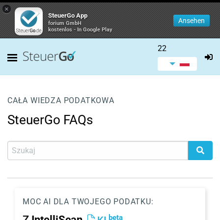
×
SteuerGo App
Ansehen
forium GmbH
kostenlos - In Google Play
22
CAŁA WIEDZA PODATKOWA
SteuerGo FAQs
MOC AI DLA TWOJEGO PODATKU:
beta
Z
IntelliScan