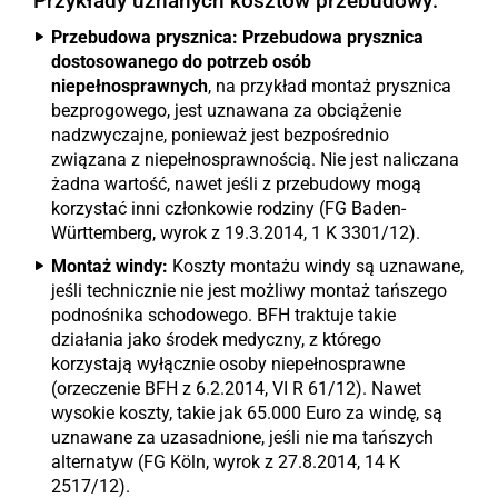
Przykłady uznanych kosztów przebudowy:
Przebudowa prysznica:
Przebudowa prysznica
dostosowanego do potrzeb osób
niepełnosprawnych
, na przykład montaż prysznica
bezprogowego, jest uznawana za obciążenie
nadzwyczajne, ponieważ jest bezpośrednio
związana z niepełnosprawnością. Nie jest naliczana
żadna wartość, nawet jeśli z przebudowy mogą
korzystać inni członkowie rodziny (FG Baden-
Württemberg, wyrok z 19.3.2014, 1 K 3301/12).
Montaż windy:
Koszty montażu windy są uznawane,
jeśli technicznie nie jest możliwy montaż tańszego
podnośnika schodowego. BFH traktuje takie
działania jako środek medyczny, z którego
korzystają wyłącznie osoby niepełnosprawne
(orzeczenie BFH z 6.2.2014, VI R 61/12). Nawet
wysokie koszty, takie jak 65.000 Euro za windę, są
uznawane za uzasadnione, jeśli nie ma tańszych
alternatyw (FG Köln, wyrok z 27.8.2014, 14 K
2517/12).