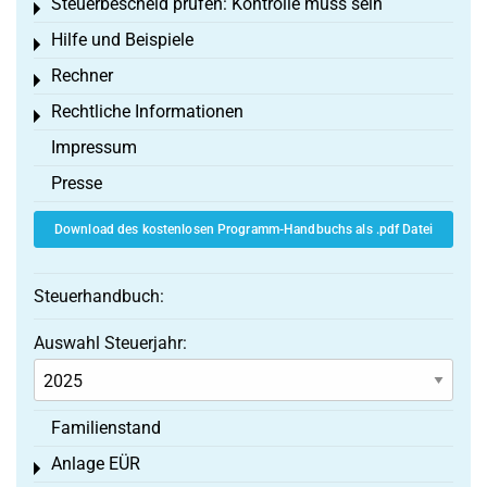
Steuerbescheid prüfen: Kontrolle muss sein
Toggle menu
Hilfe und Beispiele
Toggle menu
Rechner
Toggle menu
Rechtliche Informationen
Toggle menu
Impressum
Presse
Download des kostenlosen Programm-Handbuchs als .pdf Datei
Steuerhandbuch:
Auswahl Steuerjahr:
Familienstand
Anlage EÜR
Toggle menu