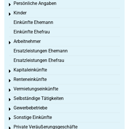
Persönliche Angaben
Toggle menu
Kinder
Toggle menu
Einkünfte Ehemann
Einkünfte Ehefrau
Arbeitnehmer
Toggle menu
Ersatzleistungen Ehemann
Ersatzleistungen Ehefrau
Kapitaleinkünfte
Toggle menu
Renteneinkünfte
Toggle menu
Vermietungseinkünfte
Toggle menu
Selbständige Tätigkeiten
Toggle menu
Gewerbebetriebe
Toggle menu
Sonstige Einkünfte
Toggle menu
Private Veräußerungsgeschäfte
Toggle menu