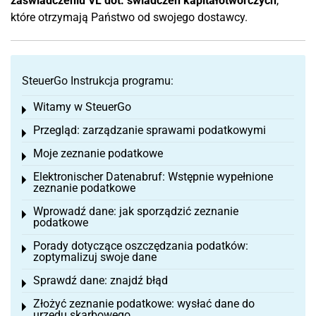
zaświadczeniu VL dot. świadczeń kapitałotwórczych
,
które otrzymają Państwo od swojego dostawcy.
SteuerGo Instrukcja programu:
Witamy w SteuerGo
Toggle menu
Przegląd: zarządzanie sprawami podatkowymi
Toggle menu
Moje zeznanie podatkowe
Toggle menu
Elektronischer Datenabruf: Wstępnie wypełnione
Toggle menu
zeznanie podatkowe
Wprowadź dane: jak sporządzić zeznanie
Toggle menu
podatkowe
Porady dotyczące oszczędzania podatków:
Toggle menu
zoptymalizuj swoje dane
Sprawdź dane: znajdź błąd
Toggle menu
Złożyć zeznanie podatkowe: wysłać dane do
Toggle menu
urzędu skarbowego