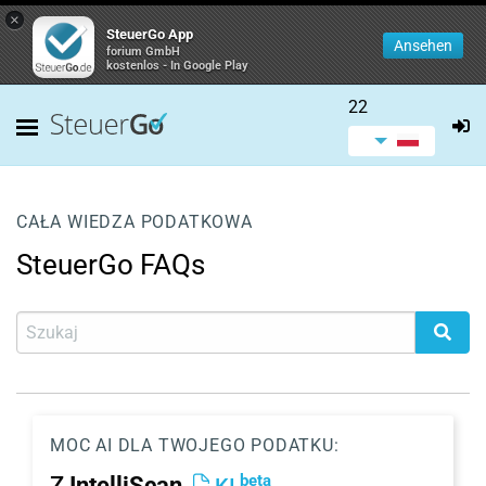
×
SteuerGo App
Ansehen
forium GmbH
kostenlos - In Google Play
22
CAŁA WIEDZA PODATKOWA
SteuerGo FAQs
MOC AI DLA TWOJEGO PODATKU:
beta
Z
IntelliScan