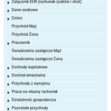
Załącznik EÜR (rachunek zysków i strat)
Toggle menu
Dane osobowe
Toggle menu
Dzieci
Toggle menu
Przychód Mąż
Przychód Żona
Pracownik
Toggle menu
Świadczenia zastępcze Mąż
Świadczenia zastępcze Żona
Dochody kapitałowe
Toggle menu
Dochód emerytalny
Toggle menu
Przychody z wynajmu
Toggle menu
Praca na własny rachunek
Toggle menu
Działalność gospodarcza
Toggle menu
Pozostałe przychody
Toggle menu