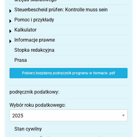
Steuerbescheid prüfen: Kontrolle muss sein
Toggle menu
Pomoc i przykłady
Toggle menu
Kalkulator
Toggle menu
Informacje prawne
Toggle menu
Stopka redakcyjna
Prasa
Pobierz bezpłatny podręcznik programu w formacie .pdf
podręcznik podatkowy:
Wybór roku podatkowego:
Stan cywilny