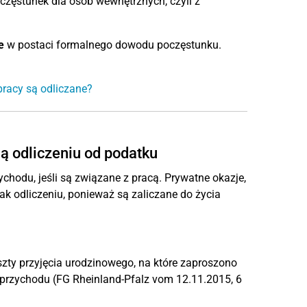
oczęstunek dla osób wewnętrznych, czyli z
e
w postaci formalnego dowodu poczęstunku.
pracy są odliczane?
ą odliczeniu od podatku
hodu, jeśli są związane z pracą. Prywatne okazje,
nak odliczeniu, ponieważ są zaliczane do życia
zty przyjęcia urodzinowego, na które zaproszono
 przychodu (FG Rheinland-Pfalz vom 12.11.2015, 6