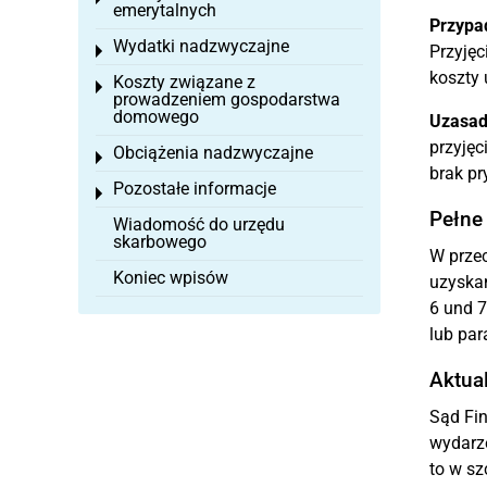
emerytalnych
Przypa
Wydatki nadzwyczajne
Przyjęc
Toggle menu
koszty 
Koszty związane z
Toggle menu
prowadzeniem gospodarstwa
domowego
Uzasad
przyjęc
Obciążenia nadzwyczajne
Toggle menu
brak pr
Pozostałe informacje
Toggle menu
Pełne
Wiadomość do urzędu
skarbowego
W przec
Koniec wpisów
uzyskan
6 und 7
lub par
Aktua
Sąd Fin
wydarz
to w sz