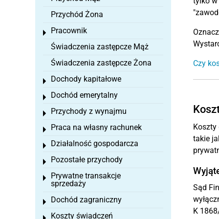
tylko w
"zawodo
Przychód Żona
Pracownik
Oznacza
Toggle menu
Wystarc
Świadczenia zastępcze Mąż
Świadczenia zastępcze Żona
Czy kos
Dochody kapitałowe
Toggle menu
Dochód emerytalny
Toggle menu
Koszt
Przychody z wynajmu
Toggle menu
Koszty 
Praca na własny rachunek
Toggle menu
takie j
Działalność gospodarcza
Toggle menu
prywatn
Pozostałe przychody
Toggle menu
Wyjąte
Prywatne transakcje
Toggle menu
sprzedaży
Sąd Fin
wyłączn
Dochód zagraniczny
Toggle menu
K 1868/
Koszty świadczeń
Toggle menu