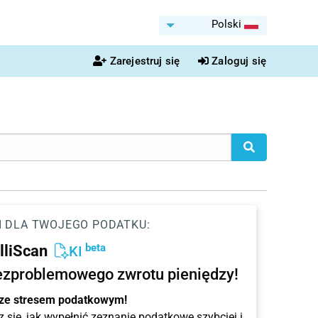
Polski
Zarejestruj się
Zaloguj się
I DLA TWOJEGO PODATKU:
beta
elliScan
KI
ezproblemowego zwrotu pieniędzy!
 ze stresem podatkowym!
 się, jak wypełnić zeznanie podatkowe szybciej i