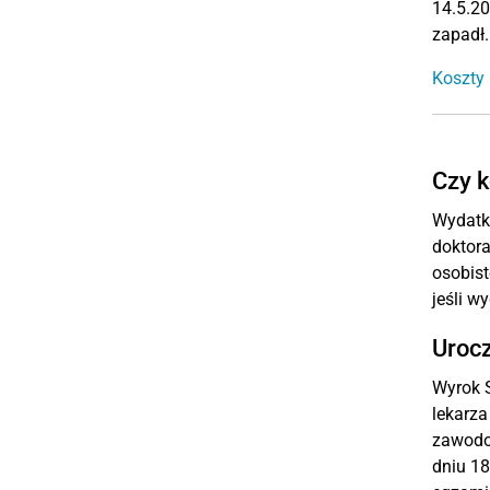
14.5.20
zapadł.
Koszty 
Czy k
Wydatki
doktora
osobist
jeśli w
Urocz
Wyrok S
lekarza
zawodow
dniu 18