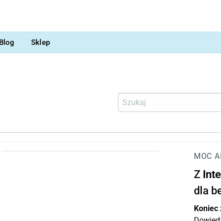
Blog
Sklep
MOC A
Z
Int
dla b
Koniec
Dowiedz