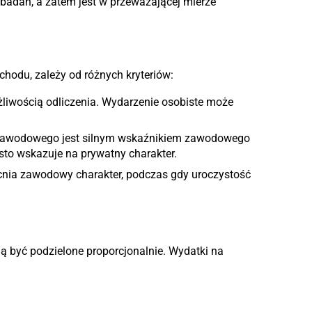
badań, a zatem jest w przeważającej mierze
chodu, zależy od różnych kryteriów:
wością odliczenia. Wydarzenie osobiste może
 zawodowego jest silnym wskaźnikiem zawodowego
to wskazuje na prywatny charakter.
a zawodowy charakter, podczas gdy uroczystość
gą być podzielone proporcjonalnie. Wydatki na