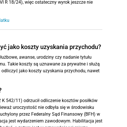
VI R 18/24), więc ostateczny wyrok jeszcze nie
datku
zyć jako koszty uzyskania przychodu?
 służbowe, awanse, urodziny czy nadanie tytułu
mu. Takie koszty są uznawane za prywatne i służą
h odliczyć jako koszty uzyskania przychodu, nawet
?
2 K 542/11) odrzucił odliczenie kosztów posiłków
onieważ uroczystość nie odbyła się w środowisku
 uchylony przez Federalny Sąd Finansowy (BFH) w
litacja jest wydarzeniem zawodowym. Habilitacja jest