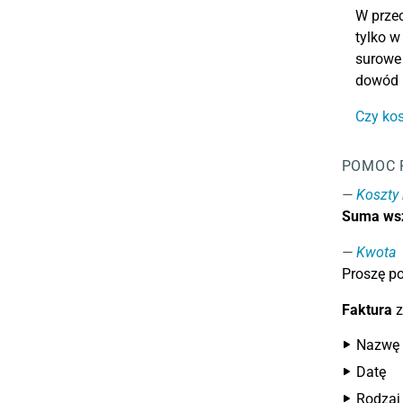
W przec
tylko w
surowe 
dowód r
Czy kos
POMOC 
Koszty 
Suma wsz
Kwota
Proszę p
Faktura
z
Nazwę i
Datę
Rodzaj 