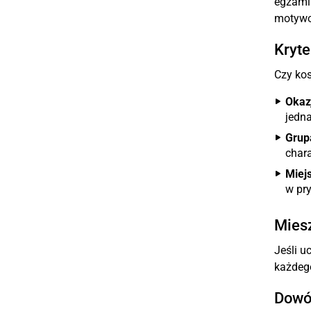
egzamin
motyw
Kryte
Czy kos
Okaz
jedn
Grup
chara
Miej
w pr
Mies
Jeśli u
każdego
Dowó