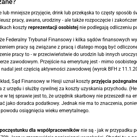
zane?
 lub mniejsze przyjęcie, drink lub przekąska to częsty sposób
ileusz pracy, awans, urodziny - ale także rozpoczęcie i zakończ
dkach koszty
reprezentacji osobistej
nie podlegają odliczeniu 
e Federalny Trybunał Finansowy i kilka sądów finansowych wyj
eniem pracy są związane z pracą i dlatego mogą być odliczone
enie pracy to - w przeciwieństwie do urodzin lub innych uroczys
erze zawodowym. Przejście na emeryturę jest - mimo osobisteg
 nadal jest częścią aktywności zawodowej (wyrok BFH z 11.1.20
kład, Sąd Finansowy w Hesji uznał koszty
przyjęcia pożegnaln
a z urzędu i służby cywilnej za koszty uzyskania przychodu. (H
e w tej sprawie jest to, że urzędnik skarbowy nie przeszedł na em
ć jako doradca podatkowy. Jednak nie ma to znaczenia, ponie
 powodu osiągnięcia wieku emerytalnego.
poczęstunku dla współpracowników
nie są - jak w przypadku 