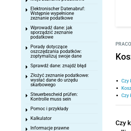
Toggle menu
Elektronischer Datenabruf:
Toggle menu
Wstępnie wypełnione
zeznanie podatkowe
Wprowadź dane: jak
Toggle menu
sporządzić zeznanie
podatkowe
PRAC
Porady dotyczące
Toggle menu
oszczędzania podatków:
Kos
zoptymalizuj swoje dane
Sprawdź dane: znajdź błąd
Toggle menu
Złożyć zeznanie podatkowe:
Toggle menu
wysłać dane do urzędu
Czy 
skarbowego
Kosz
Steuerbescheid prüfen:
Czy 
Toggle menu
Kontrolle muss sein
Pomoc i przykłady
Toggle menu
Kalkulator
Toggle menu
Czy k
Informacje prawne
Toggle menu