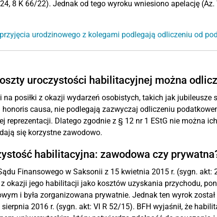
24, 8 K 66/22). Jednak od tego wyroku wniesiono apelację (Az. 
przyjęcia urodzinowego z kolegami podlegają odliczeniu od po
oszty uroczystości habilitacyjnej można odlic
 na posiłki z okazji wydarzeń osobistych, takich jak jubileusze
 honoris causa, nie podlegają zazwyczaj odliczeniu podatkowe
ej reprezentacji. Dlatego zgodnie z § 12 nr 1 EStG nie można ic
ydają się korzystne zawodowo.
ystość habilitacyjna: zawodowa czy prywatna
ądu Finansowego w Saksonii z 15 kwietnia 2015 r. (sygn. akt: 
 z okazji jego habilitacji jako kosztów uzyskania przychodu, p
ym i była zorganizowana prywatnie. Jednak ten wyrok został
 sierpnia 2016 r. (sygn. akt: VI R 52/15). BFH wyjaśnił, że habi