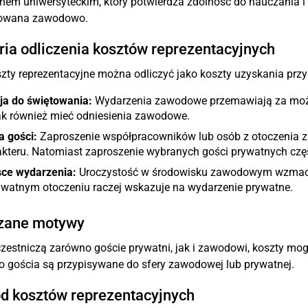
em uniwersyteckim, który potwierdza zdolność do nauczania i 
owana zawodowo.
ria odliczenia kosztów reprezentacyjnych
zty reprezentacyjne można odliczyć jako koszty uzyskania przy
ja do świętowania:
Wydarzenia zawodowe przemawiają za możli
ak również mieć odniesienia zawodowe.
a gości:
Zaproszenie współpracowników lub osób z otoczenia
kteru. Natomiast zaproszenie wybranych gości prywatnych częs
sce wydarzenia:
Uroczystość w środowisku zawodowym wzmacni
ywatnym otoczeniu raczej wskazuje na wydarzenie prywatne.
zane motywy
czestniczą zarówno goście prywatni, jak i zawodowi, koszty mo
 gościa są przypisywane do sfery zawodowej lub prywatnej.
d kosztów reprezentacyjnych