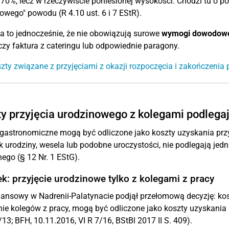
 70%, lecz w rzeczywiście poniesionej wysokości. Chodzi tu o p
wego" powodu (R 4.10 ust. 6 i 7 EStR).
 to jednocześnie, że nie obowiązują surowe
wymogi dowodow
zy faktura z cateringu lub odpowiednie paragony.
zty związane z przyjęciami z okazji rozpoczęcia i zakończenia 
y przyjęcia urodzinowego z kolegami podlegaj
gastronomiczne mogą być odliczone jako koszty uzyskania przyc
ak urodziny, wesela lub podobne uroczystości, nie podlegają jed
ego (§ 12 Nr. 1 EStG).
k: przyjęcie urodzinowe tylko z kolegami z pracy
ansowy w Nadrenii-Palatynacie podjął przełomową decyzję: kos
ie kolegów z pracy, mogą być odliczone jako koszty uzyskania
13; BFH, 10.11.2016, VI R 7/16, BStBl 2017 II S. 409).