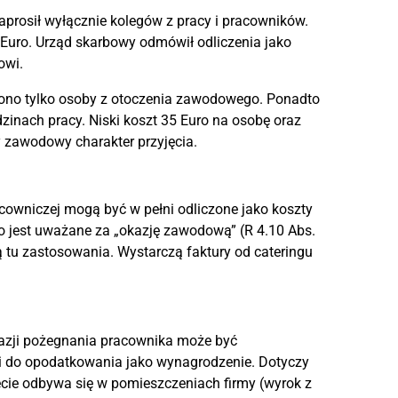
aprosił wyłącznie kolegów z pracy i pracowników.
0 Euro. Urząd skarbowy odmówił odliczenia jako
owi.
ono tylko osoby z otoczenia zawodowego. Ponadto
inach pracy. Niski koszt 35 Euro na osobę oraz
y zawodowy charakter przyjęcia.
cowniczej mogą być w pełni odliczone jako koszty
o jest uważane za „okazję zawodową” (R 4.10 Abs.
tu zastosowania. Wystarczą faktury od cateringu
okazji pożegnania pracownika może być
i do opodatkowania jako wynagrodzenie. Dotyczy
jęcie odbywa się w pomieszczeniach firmy (wyrok z