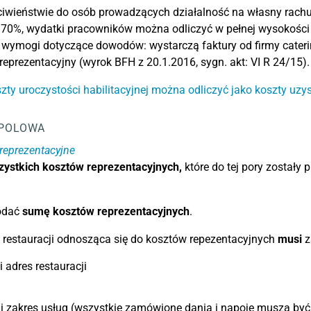
iwieństwie do osób prowadzących działalność na własny rachun
 70%, wydatki pracowników można odliczyć w pełnej wysokości
wymogi dotyczące dowodów: wystarczą faktury od firmy cateri
eprezentacyjny (wyrok BFH z 20.1.2016, sygn. akt: VI R 24/15).
zty uroczystości habilitacyjnej można odliczyć jako koszty uz
POLOWA
reprezentacyjne
ystkich kosztów reprezentacyjnych,
które do tej pory zostały
odać
sumę kosztów reprezentacyjnych
.
 restauracji odnosząca się do kosztów repezentacyjnych
musi
z
 adres restauracji
i zakres usług (wszystkie zamówione dania i napoje muszą być