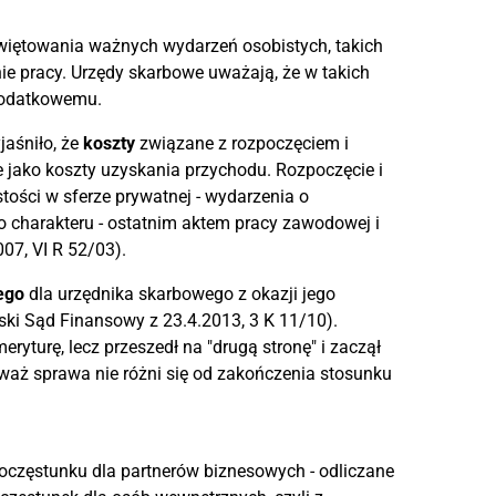
 świętowania ważnych wydarzeń osobistych, takich
enie pracy. Urzędy skarbowe uważają, że w takich
podatkowemu.
aśniło, że
koszty
związane z rozpoczęciem i
 jako koszty uzyskania przychodu. Rozpoczęcie i
tości w sferze prywatnej - wydarzenia o
o charakteru - ostatnim aktem pracy zawodowej i
07, VI R 52/03).
ego
dla urzędnika skarbowego z okazji jego
eski Sąd Finansowy z 23.4.2013, 3 K 11/10).
eryturę, lecz przeszedł na "drugą stronę" i zaczął
waż sprawa nie różni się od zakończenia stosunku
poczęstunku dla partnerów biznesowych - odliczane