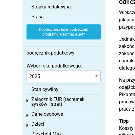
odlic
Stopka redakcyjna
Większe
Prasa
jak jub
przypa
Pobierz bezpłatny podręcznik
programu w formacie .pdf
Jednakż
zakończ
podręcznik podatkowy:
zakończ
charakt
Wybór roku podatkowego:
dlatego
Na przy
odejści
Stan cywilny
Pikantn
Załącznik EÜR (rachunek
Toggle menu
pracowa
zysków i strat)
pracy z
Dane osobowe
Toggle menu
Tipp
Dzieci
Toggle menu
Koszty
Przychód Mąż