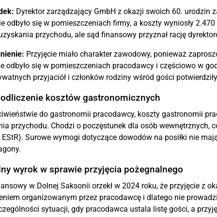
dek:
Dyrektor zarządzający GmbH z okazji swoich 60. urodzin z
ie odbyło się w pomieszczeniach firmy, a koszty wyniosły 2.47
uzyskania przychodu, ale sąd finansowy przyznał rację dyrektor
nienie:
Przyjęcie miało charakter zawodowy, ponieważ zaprosz
ie odbyło się w pomieszczeniach pracodawcy i częściowo w godz
ywatnych przyjaciół i członków rodziny wśród gości potwierdził
 odliczenie kosztów gastronomicznych
iwieństwie do gastronomii pracodawcy, koszty gastronomii pra
ia przychodu. Chodzi o poczęstunek dla osób wewnętrznych, c
 EStR). Surowe wymogi dotyczące dowodów na posiłki nie mają 
agony.
lny wyrok w sprawie przyjęcia pożegnalnego
ansowy w Dolnej Saksonii orzekł w 2024 roku, że przyjęcie z 
eniem organizowanym przez pracodawcę i dlatego nie prowadz
czególności sytuacji, gdy pracodawca ustala listę gości, a przy