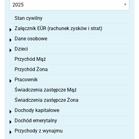
Stan cywilny
Załącznik EÜR (rachunek zysków i strat)
Toggle menu
Dane osobowe
Toggle menu
Dzieci
Toggle menu
Przychód Mąż
Przychód Żona
Pracownik
Toggle menu
Świadczenia zastępcze Mąż
Świadczenia zastępcze Żona
Dochody kapitałowe
Toggle menu
Dochód emerytalny
Toggle menu
Przychody z wynajmu
Toggle menu