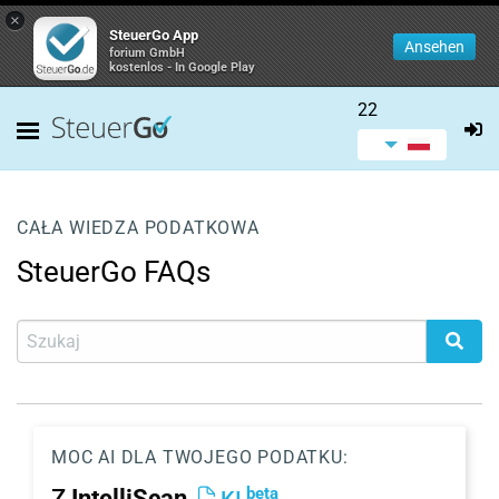
×
SteuerGo App
Ansehen
forium GmbH
kostenlos - In Google Play
22
CAŁA WIEDZA PODATKOWA
SteuerGo FAQs
MOC AI DLA TWOJEGO PODATKU:
beta
Z
IntelliScan