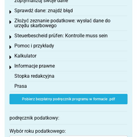
zoptymalizuj swoje dane
Sprawdź dane: znajdź błąd
Toggle menu
Złożyć zeznanie podatkowe: wysłać dane do
Toggle menu
urzędu skarbowego
Steuerbescheid prüfen: Kontrolle muss sein
Toggle menu
Pomoc i przykłady
Toggle menu
Kalkulator
Toggle menu
Informacje prawne
Toggle menu
Stopka redakcyjna
Prasa
Pobierz bezpłatny podręcznik programu w formacie .pdf
podręcznik podatkowy:
Wybór roku podatkowego: