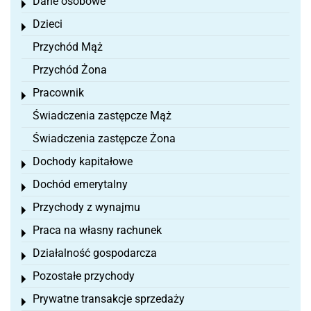
Dane osobowe
Toggle menu
Dzieci
Toggle menu
Przychód Mąż
Przychód Żona
Pracownik
Toggle menu
Świadczenia zastępcze Mąż
Świadczenia zastępcze Żona
Dochody kapitałowe
Toggle menu
Dochód emerytalny
Toggle menu
Przychody z wynajmu
Toggle menu
Praca na własny rachunek
Toggle menu
Działalność gospodarcza
Toggle menu
Pozostałe przychody
Toggle menu
Prywatne transakcje sprzedaży
Toggle menu