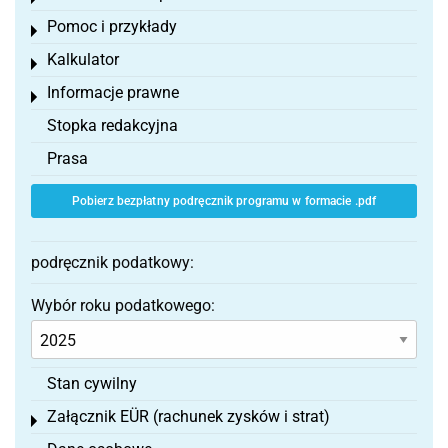
Pomoc i przykłady
Toggle menu
Kalkulator
Toggle menu
Informacje prawne
Toggle menu
Stopka redakcyjna
Prasa
Pobierz bezpłatny podręcznik programu w formacie .pdf
podręcznik podatkowy:
Wybór roku podatkowego:
Stan cywilny
Załącznik EÜR (rachunek zysków i strat)
Toggle menu