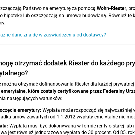
oszczędzają Państwo na emeryturę za pomocą
Wohn-Riester
, p
o hipotekę lub oszczędzają na umowę budowlaną. Również te 
cy.
ważne dane znajdę w zaświadczeniu od dostawcy?
ogę otrzymać dodatek Riester do każdego pr
ytalnego?
 można otrzymać dofinansowania Riester dla każdej prywatnej
emerytalne, które zostały certyfikowane przez Federalny Ur
enia następujących warunków:
oczęcie emerytury:
Wypłata może rozpocząć się najwcześniej w
padku umów zawartych od 1.1.2012 wypłaty emerytalne nie mogą
ata:
Wypłata musi być dokonywana w formie renty o stałej lub
wa jest również jednorazowa wypłata do 30 procent. Od 85. roku