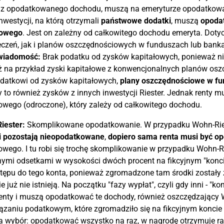
 z opodatkowanego dochodu, muszą na emeryturze opodatkować 
nwestycji, na którą otrzymali
państwowe dodatki
, muszą
opodat
owego
. Jest on zależny od całkowitego dochodu emeryta. Doty
czeń, jak i planów oszczędnościowych w funduszach lub bank
wiadomość:
Brak podatku od zysków kapitałowych, ponieważ nie
ż na przykład zyski kapitałowe z konwencjonalnych planów os
odatkowi od zysków kapitałowych,
plany oszczędnościowe w fun
 to również zysków z innych inwestycji Riester. Jednak renty
wego (odroczone), który zależy od całkowitego dochodu.
iester:
Skomplikowane opodatkowanie. W przypadku Wohn-Riest
i pozostają nieopodatkowane
,
dopiero sama renta musi być o
wego. I tu robi się trochę skomplikowanie w przypadku Wohn-Ri
ymi odsetkami w wysokości dwóch procent na fikcyjnym "konci
tępu do tego konta, ponieważ zgromadzone tam środki zostały
e już nie istnieją. Na początku "fazy wypłat", czyli gdy inni - "
enty i muszą opodatkować te dochody, również oszczędzający
zaniu podatkowym, które zgromadziło się na fikcyjnym koncie 
wybór: opodatkować wszystko na raz, w nagrodę otrzymuje ra