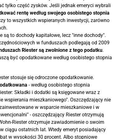
tylko część zysków. Jeśli jednak emeryci wybrali
kować rentę według swojego osobistego stopnia
czy to wszystkich wspieranych inwestycji, zarówno
ach.
 są to dochody kapitałowe, lecz "inne dochody".
zczędnościowych w funduszach podlegają od 2009
duszach Riester są zwolnione z tego podatku
.
 muszą być opodatkowane według osobistego stopnia
er stosuje się odroczone opodatkowanie.
podatkowana
- według osobistego stopnia
ester: Składki i dodatki są księgowane wraz z
e wspierania mieszkaniowego". Oszczędzający nie
 zainwestowane w wsparcie mieszkaniowe i w
konwencjonalni" - oszczędzający Riester otrzymują
 Wohn-Riester otrzymuje zawiadomienie o swoim
w ciągu ostatnich lat. Wtedy emeryt posiadający
bat w wysokości 30 procent. Albo stopniowe