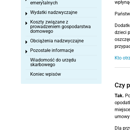
wpłynąć
emerytalnych
Wydatki nadzwyczajne
Państw
Toggle menu
Koszty związane z
Toggle menu
Dodat
prowadzeniem gospodarstwa
domowego
dzieci 
oszczęd
Obciążenia nadzwyczajne
Toggle menu
przypa
Pozostałe informacje
Toggle menu
Kto otr
Wiadomość do urzędu
skarbowego
Koniec wpisów
Czy p
Tak.
Po
opodatk
miejsce
umowy R
Dla prz