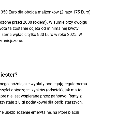
350 Euro dla obojga małżonków (2 razy 175 Euro).
odzone przed 2008 rokiem). W sumie przy dwojgu
wota ta zostanie odjęta od minimalnej kwoty
 sama wpłacić tylko 880 Euro w roku 2025. W
zmniejszone.
iester?
ego, późniejsze wypłaty podlegają regularnemu
ęści dotyczącej zysków (odsetek), jak ma to
óre nie jest wspierane przez państwo. Renty z
ystają z ulgi podatkowej dla osób starszych.
e ubezpieczenie emerytalne, na które płacili