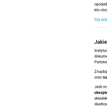
opodatk
kto otr
Czy póź
Jakie
Instytu
dokumen
Państwo
Znajduj
oraz
n
Jeśli 
ubezpi
składek
skarbow