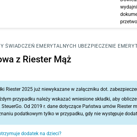
wydajni
dokumen
przetwo
Y ŚWIADCZEŃ EMERYTALNYCH
UBEZPIECZENIE EMERY
wa z Riester Mąż
ki Riester 2025 już niewykazane w załączniku dot. zabezpiecze
żdym przypadku należy wskazać wniesione składki, aby oblicz
z SteuerGo. Od 2019 r. dane dotyczące Państwa umów Riester
znaniu podatkowym tylko w przypadku, gdy nie występuje doda
otrzymuje dodatek na dzieci?