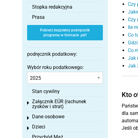
Czy 
Stopka redakcyjna
Jaki
Prasa
Czy 
Ile 
Pobierz bezpłatny podręcznik
Co t
programu w formacie .pdf
Gdzi
Co m
podręcznik podatkowy:
Jak 
Jak 
Wybór roku podatkowego:
Stan cywilny
Kto o
Załącznik EÜR (rachunek
Toggle menu
Państw
zysków i strat)
dla sam
Dane osobowe
Toggle menu
automat
Dzieci
Jeśli o
Toggle menu
Przychód Mąż