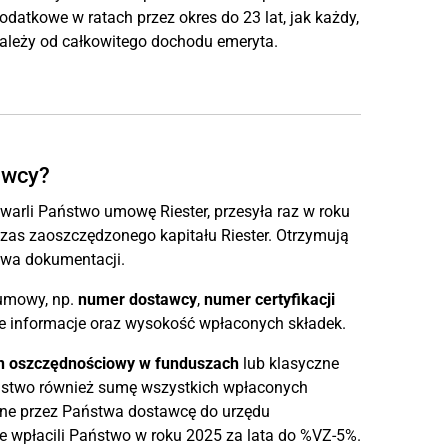
tkowe w ratach przez okres do 23 lat, jak każdy,
 zależy od całkowitego dochodu emeryta.
awcy?
awarli Państwo umowę Riester, przesyła raz w roku
czas zaoszczędzonego kapitału Riester. Otrzymują
wa dokumentacji.
 umowy, np.
numer dostawcy
,
numer certyfikacji
 informacje oraz wysokość wpłaconych składek.
n oszczędnościowy w funduszach
lub klasyczne
ństwo również sumę wszystkich wpłaconych
wane przez Państwa dostawcę do urzędu
 wpłacili Państwo w roku 2025 za lata do %VZ-5%.