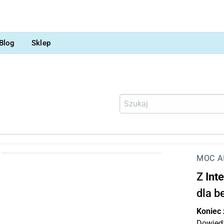
Blog
Sklep
MOC A
Z
Int
dla b
Koniec
Dowiedz