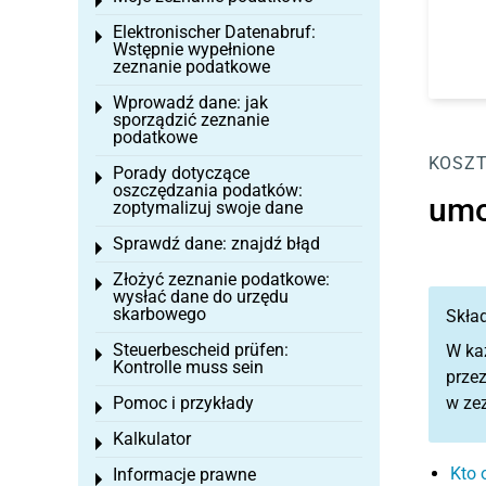
Toggle menu
Elektronischer Datenabruf:
Toggle menu
Wstępnie wypełnione
zeznanie podatkowe
Wprowadź dane: jak
Toggle menu
sporządzić zeznanie
podatkowe
KOSZT
Porady dotyczące
Toggle menu
oszczędzania podatków:
umo
zoptymalizuj swoje dane
Sprawdź dane: znajdź błąd
Toggle menu
Złożyć zeznanie podatkowe:
Toggle menu
wysłać dane do urzędu
skarbowego
Skład
Steuerbescheid prüfen:
W ka
Toggle menu
Kontrolle muss sein
prze
Pomoc i przykłady
w ze
Toggle menu
Kalkulator
Toggle menu
Kto 
Informacje prawne
Toggle menu