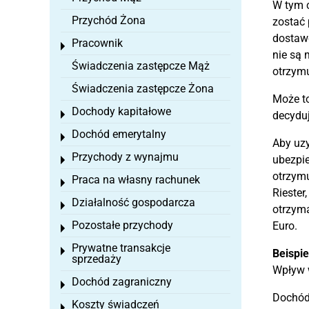
W tym c
Przychód Żona
zostać 
dostawc
Pracownik
Toggle menu
nie są 
Świadczenia zastępcze Mąż
otrzymu
Świadczenia zastępcze Żona
Może t
Dochody kapitałowe
Toggle menu
decyduj
Dochód emerytalny
Toggle menu
Aby uzy
Przychody z wynajmu
ubezpie
Toggle menu
otrzymu
Praca na własny rachunek
Toggle menu
Rieste
Działalność gospodarcza
Toggle menu
otrzyma
Pozostałe przychody
Euro.
Toggle menu
Prywatne transakcje
Toggle menu
Beispie
sprzedaży
Wpływ w
Dochód zagraniczny
Toggle menu
Dochód 
Koszty świadczeń
Toggle menu