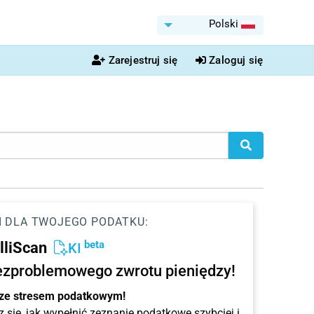
Polski
Zarejestruj się
Zaloguj się
I DLA TWOJEGO PODATKU:
beta
elliScan
KI
ezproblemowego zwrotu pieniędzy!
 ze stresem podatkowym!
 się, jak wypełnić zeznanie podatkowe szybciej i