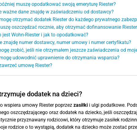
później muszę opodatkować swoją emeryturę Riester?
e ważne dane znajdę w zaświadczeniu od dostawcy?
mogę otrzymać dodatek Riester do każdego prywatnego zabezp
muszę oszczędzać rocznie, aby otrzymać dofinansowanie Rieste
o jest Wohn-Riester i jak to opodatkować?
e znajdę numer dostawcy, numer umowy i numer certyfikatu?
ogę zrobić, jeśli nie otrzymałem jeszcze zaświadczenia od moj
mogę udowodnić uprawnienie do otrzymania wsparcia?
zawrzeć umowę Riester?
trzymuje dodatek na dzieci?
o wspiera umowy Riester poprzez
zasiłki
i ulgi podatkowe. Pods
ego oszczędzającego oraz dodatek na dziecko, jeśli oszczędzaj
ycznie przyznawany rodzicowi, który otrzymuje zasiłek rodzinn
boje rodzice o to wystąpią, dodatek na dziecko może zostać prze