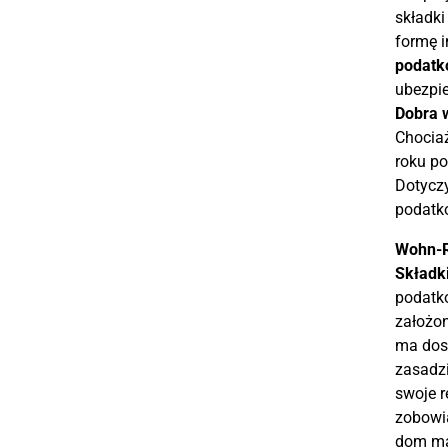
składki
formę i
podatk
ubezpie
Dobra 
Chocia
roku p
Dotyczy
podatko
Wohn-R
Składk
podatko
założon
ma dos
zasadzi
swoje r
zobowią
dom ma 