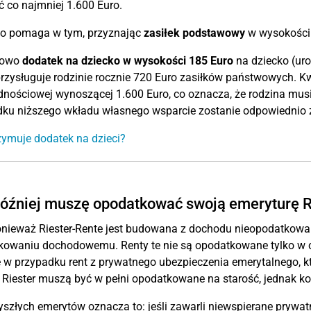
 co najmniej 1.600 Euro.
o pomaga w tym, przyznając
zasiłek podstawowy
w wysokości 
kowo
dodatek na dziecko w wysokości 185 Euro
na dziecko (ur
przysługuje rodzinie rocznie 720 Euro zasiłków państwowych. K
nościowej wynoszącej 1.600 Euro, co oznacza, że rodzina musi
dku niższego wkładu własnego wsparcie zostanie odpowiednio 
zymuje dodatek na dzieci?
óźniej muszę opodatkować swoją emeryturę R
nieważ Riester-Rente jest budowana z dochodu nieopodatkowan
owaniu dochodowemu. Renty te nie są opodatkowane tylko w cz
 w przypadku rent z prywatnego ubezpieczenia emerytalnego, kt
iester muszą być w pełni opodatkowane na starość, jednak korz
yszłych emerytów oznacza to: jeśli zawarli niewspierane prywatn