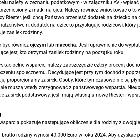
elu należy w zeznaniu podatkowym - w załączniku AV - wpisać l
przeniesiony z matki na ojca. Należy również wnioskować o to 
y Riester, jeśli chcą Państwo przenieść dodatek na dziecko na o
małżeństwem, dodatek na dziecko przysługuje rodzicowi, który j
je zasiłek rodzinny.
o być również
ojczym
lub
macocha
. Jeśli uprawnienie do wypłat
ące jest, kto otrzymał zasiłek rodzinny na początku roku.
skać pełne wsparcie, należy zaoszczędzić cztery procent doch
czeniu społecznemu. Decydujące jest przy tym dochód z poprze
ją proporcjonalny zasiłek. Osoby, które tymczasowo nie są p
r, ale muszą wtedy zrezygnować z państwowego wsparcia. Nie
ć zasiłek podstawowy, jeśli mają własną umowę Riester i wpł
l
sparcia pokazuje następujące obliczenie dla rodziny z dwojgie
brutto rodziny wynosi 40.000 Euro w roku 2024. Aby uzyskać p