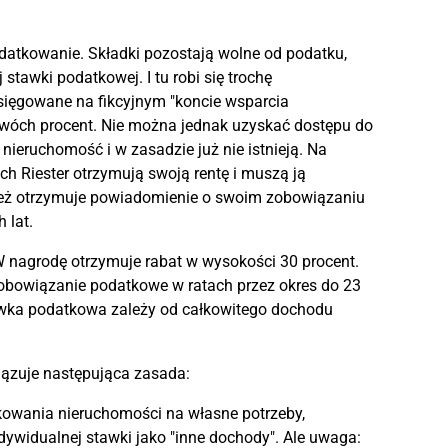
datkowanie. Składki pozostają wolne od podatku,
tawki podatkowej. I tu robi się trochę
sięgowane na fikcyjnym "koncie wsparcia
wóch procent. Nie można jednak uzyskać dostępu do
ieruchomość i w zasadzie już nie istnieją. Na
ach Riester otrzymują swoją rentę i muszą ją
eż otrzymuje powiadomienie o swoim zobowiązaniu
 lat.
nagrodę otrzymuje rabat w wysokości 30 procent.
bowiązanie podatkowe w ratach przez okres do 23
 stawka podatkowa zależy od całkowitego dochodu
ązuje następująca zasada:
tkowania nieruchomości na własne potrzeby,
widualnej stawki jako "inne dochody". Ale uwaga: