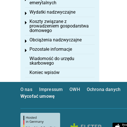
emerytalnych
Wydatki nadzwyczajne
Toggle menu
Koszty związane z
Toggle menu
prowadzeniem gospodarstwa
domowego
Obciążenia nadzwyczajne
Toggle menu
Pozostałe informacje
Toggle menu
Wiadomość do urzędu
skarbowego
Koniec wpisów
O nas
Impressum
OWH
Ochrona danych
Wycofać umowę