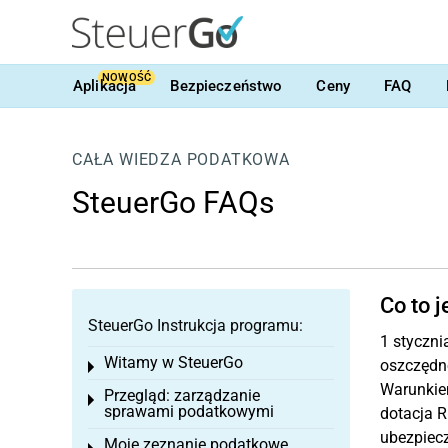
NOWOŚĆ
Aplikacja
Bezpieczeństwo
Ceny
FAQ
CAŁA WIEDZA PODATKOWA
SteuerGo FAQs
Co to 
SteuerGo Instrukcja programu:
1 styczni
Witamy w SteuerGo
oszczędn
Toggle menu
Warunkiem
Przegląd: zarządzanie
Toggle menu
sprawami podatkowymi
dotacja R
ubezpiecz
Moje zeznanie podatkowe