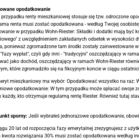
owane opodatkowanie
przypadku renty mieszkaniowej stosuje się tzw. odroczone opo
ama renta musi zostać opodatkowana - według Twojej osobistej s
wanie w przypadku Wohn-Riester: Składki i dodatki mają być k
iowego" z uwzględnieniem zakładanych odsetek w wysokości d
a, ponieważ zgromadzone tam środki zostały zainwestowane w n
"fazy wypłat", czyli gdy inni - "tradycyjni" oszczędzający w ram
wać jako dochód, oszczędzający w ramach Wohn-Riester równi
m, które zgromadziło się na fikcyjnym koncie w ciągu ostatnich
eryt mieszkaniowy ma wybór: Opodatkować wszystko na raz: W 
pniowe opodatkowanie: W tym przypadku może spłacać swoje zo
jak każdy, kto otrzymuje regularną rentę Riester. Również tutaj
punkt sporny:
Jeśli wybrałeś jednorazowe opodatkowanie, obowi
iągu 20 lat od rozpoczęcia fazy emerytalnej zrezygnujesz z uży
 kwota rozwiązania 30% musi zostać opodatkowana według indy