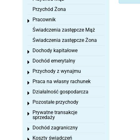
Przychód Żona
Pracownik
Toggle menu
Świadczenia zastępcze Mąż
Świadczenia zastępcze Żona
Dochody kapitałowe
Toggle menu
Dochód emerytalny
Toggle menu
Przychody z wynajmu
Toggle menu
Praca na własny rachunek
Toggle menu
Działalność gospodarcza
Toggle menu
Pozostałe przychody
Toggle menu
Prywatne transakcje
Toggle menu
sprzedaży
Dochód zagraniczny
Toggle menu
Koszty świadczeń
Toggle menu