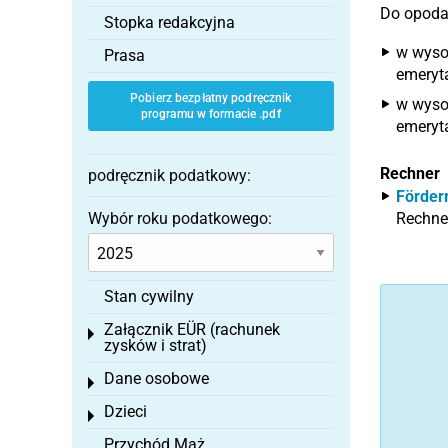
Do opoda
Stopka redakcyjna
w wysok
Prasa
emeryta
Pobierz bezpłatny podręcznik
w wysok
programu w formacie .pdf
emeryta
Rechner
podręcznik podatkowy:
Förder
Wybór roku podatkowego:
Rechner
Stan cywilny
Załącznik EÜR (rachunek
Toggle menu
zysków i strat)
Dane osobowe
Toggle menu
Dzieci
Toggle menu
Przychód Mąż