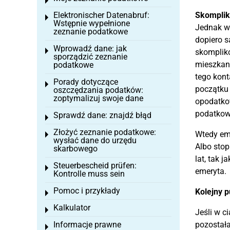
Toggle menu
Elektronischer Datenabruf:
Skomplik
Toggle menu
Wstępnie wypełnione
Jednak w 
zeznanie podatkowe
dopiero s
Wprowadź dane: jak
Toggle menu
skompliko
sporządzić zeznanie
mieszkan
podatkowe
tego kont
Porady dotyczące
Toggle menu
początku 
oszczędzania podatków:
zoptymalizuj swoje dane
opodatko
podatkowy
Sprawdź dane: znajdź błąd
Toggle menu
Złożyć zeznanie podatkowe:
Wtedy em
Toggle menu
wysłać dane do urzędu
Albo sto
skarbowego
lat, tak 
Steuerbescheid prüfen:
Toggle menu
emeryta.
Kontrolle muss sein
Pomoc i przykłady
Kolejny 
Toggle menu
Kalkulator
Toggle menu
Jeśli w c
Informacje prawne
pozostała
Toggle menu