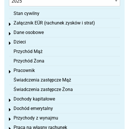
Stan cywilny
Załącznik EÜR (rachunek zysków i strat)
Toggle menu
Dane osobowe
Toggle menu
Dzieci
Toggle menu
Przychód Mąż
Przychód Żona
Pracownik
Toggle menu
Świadczenia zastępcze Mąż
Świadczenia zastępcze Żona
Dochody kapitałowe
Toggle menu
Dochód emerytalny
Toggle menu
Przychody z wynajmu
Toggle menu
Praca na własny rachunek