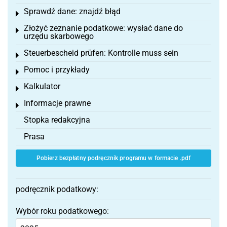
Sprawdź dane: znajdź błąd
Toggle menu
Złożyć zeznanie podatkowe: wysłać dane do
Toggle menu
urzędu skarbowego
Steuerbescheid prüfen: Kontrolle muss sein
Toggle menu
Pomoc i przykłady
Toggle menu
Kalkulator
Toggle menu
Informacje prawne
Toggle menu
Stopka redakcyjna
Prasa
Pobierz bezpłatny podręcznik programu w formacie .pdf
podręcznik podatkowy:
Wybór roku podatkowego: