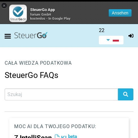
×
SteuerGo App
Ansehen
forium GmbH
kostenlos - In Google Play
22
CAŁA WIEDZA PODATKOWA
SteuerGo FAQs
MOC AI DLA TWOJEGO PODATKU:
beta
Z
IntelliScan