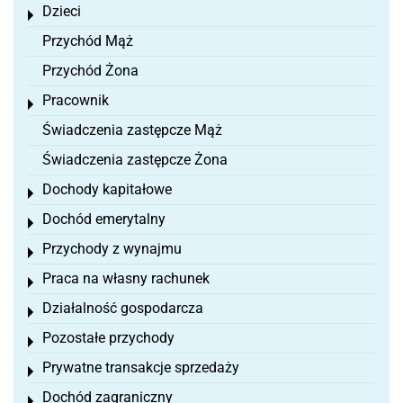
Dzieci
Toggle menu
Przychód Mąż
Przychód Żona
Pracownik
Toggle menu
Świadczenia zastępcze Mąż
Świadczenia zastępcze Żona
Dochody kapitałowe
Toggle menu
Dochód emerytalny
Toggle menu
Przychody z wynajmu
Toggle menu
Praca na własny rachunek
Toggle menu
Działalność gospodarcza
Toggle menu
Pozostałe przychody
Toggle menu
Prywatne transakcje sprzedaży
Toggle menu
Dochód zagraniczny
Toggle menu