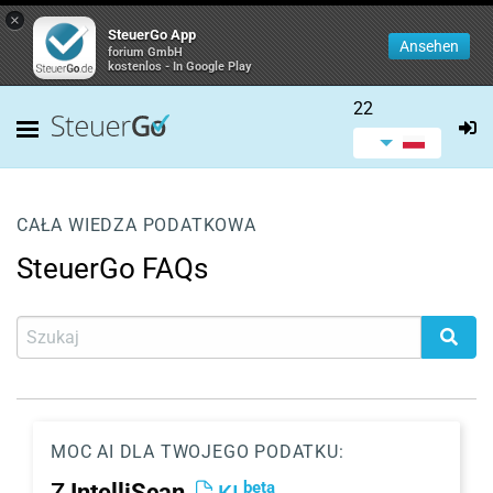
×
SteuerGo App
Ansehen
forium GmbH
kostenlos - In Google Play
22
CAŁA WIEDZA PODATKOWA
SteuerGo FAQs
MOC AI DLA TWOJEGO PODATKU:
beta
Z
IntelliScan