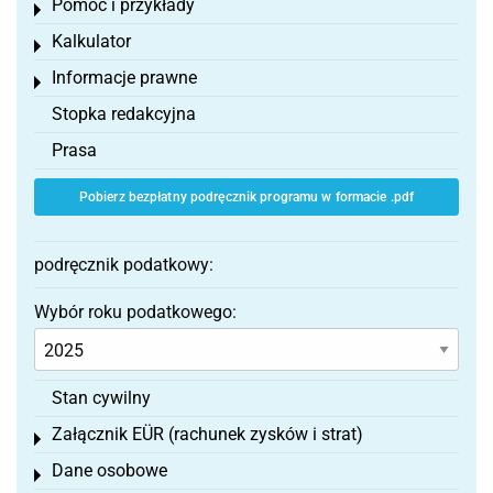
Pomoc i przykłady
Toggle menu
Kalkulator
Toggle menu
Informacje prawne
Toggle menu
Stopka redakcyjna
Prasa
Pobierz bezpłatny podręcznik programu w formacie .pdf
podręcznik podatkowy:
Wybór roku podatkowego:
Stan cywilny
Załącznik EÜR (rachunek zysków i strat)
Toggle menu
Dane osobowe
Toggle menu