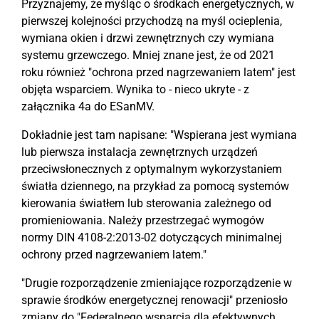
Przyznajemy, że myśląc o środkach energetycznych, w
pierwszej kolejności przychodzą na myśl ocieplenia,
wymiana okien i drzwi zewnętrznych czy wymiana
systemu grzewczego. Mniej znane jest, że od 2021
roku również "ochrona przed nagrzewaniem latem" jest
objęta wsparciem. Wynika to - nieco ukryte - z
załącznika 4a do ESanMV.
Dokładnie jest tam napisane: "Wspierana jest wymiana
lub pierwsza instalacja zewnętrznych urządzeń
przeciwsłonecznych z optymalnym wykorzystaniem
światła dziennego, na przykład za pomocą systemów
kierowania światłem lub sterowania zależnego od
promieniowania. Należy przestrzegać wymogów
normy DIN 4108-2:2013-02 dotyczących minimalnej
ochrony przed nagrzewaniem latem."
"Drugie rozporządzenie zmieniające rozporządzenie w
sprawie środków energetycznej renowacji" przeniosło
zmiany do "Federalnego wsparcia dla efektywnych