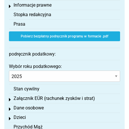
Informacje prawne
Toggle menu
Stopka redakcyjna
Prasa
Pobierz bezpłatny podręcznik programu w formacie .pdf
podręcznik podatkowy:
Wybór roku podatkowego:
Stan cywilny
Załącznik EÜR (rachunek zysków i strat)
Toggle menu
Dane osobowe
Toggle menu
Dzieci
Toggle menu
Przychód Mąż