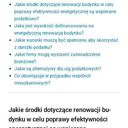
Jakie środki dotyczące re­no­wa­cji bu­dyn­ku w celu
po­pra­wy efek­tyw­no­ści ener­ge­tycz­nej są wspierane
podatkowo?
Jaka jest wysokość dofinansowania na
energetyczną renowację budynku?
Jakie warunki muszą być spełnione, aby skorzystać
z obniżki podatku?
Jakie firmy mogą wystawić zaświadczenie
branżowe?
Jakie są alternatywy dla ulg podatkowych?
Co obowiązuje w przypadku wspólnot
mieszkaniowych?
Jakie środki dotyczące re­no­wa­cji bu­
dyn­ku w celu po­pra­wy efek­tyw­no­ści