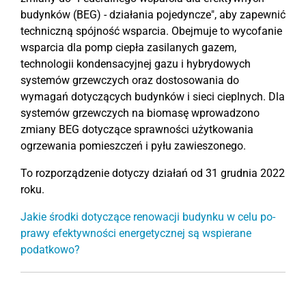
budynków (BEG) - działania pojedyncze", aby zapewnić
techniczną spójność wsparcia. Obejmuje to wycofanie
wsparcia dla pomp ciepła zasilanych gazem,
technologii kondensacyjnej gazu i hybrydowych
systemów grzewczych oraz dostosowania do
wymagań dotyczących budynków i sieci cieplnych. Dla
systemów grzewczych na biomasę wprowadzono
zmiany BEG dotyczące sprawności użytkowania
ogrzewania pomieszczeń i pyłu zawieszonego.
To rozporządzenie dotyczy działań od 31 grudnia 2022
roku.
Jakie środki dotyczące re­no­wa­cji bu­dyn­ku w celu po­
pra­wy efek­tyw­no­ści ener­ge­tycz­nej są wspierane
podatkowo?