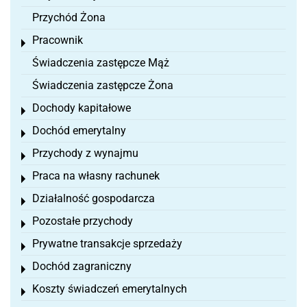
Przychód Żona
Pracownik
Toggle menu
Świadczenia zastępcze Mąż
Świadczenia zastępcze Żona
Dochody kapitałowe
Toggle menu
Dochód emerytalny
Toggle menu
Przychody z wynajmu
Toggle menu
Praca na własny rachunek
Toggle menu
Działalność gospodarcza
Toggle menu
Pozostałe przychody
Toggle menu
Prywatne transakcje sprzedaży
Toggle menu
Dochód zagraniczny
Toggle menu
Koszty świadczeń emerytalnych
Toggle menu