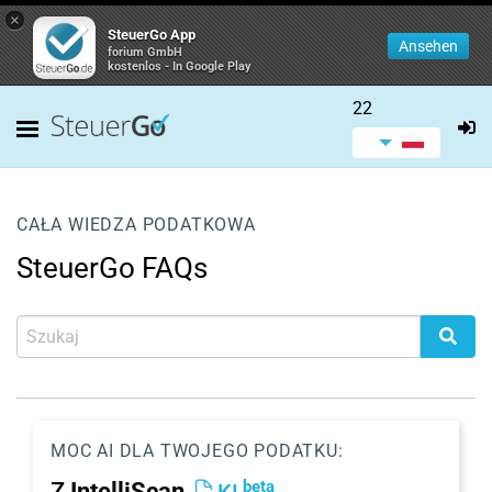
×
SteuerGo App
Ansehen
forium GmbH
kostenlos - In Google Play
22
CAŁA WIEDZA PODATKOWA
SteuerGo FAQs
MOC AI DLA TWOJEGO PODATKU:
beta
Z
IntelliScan