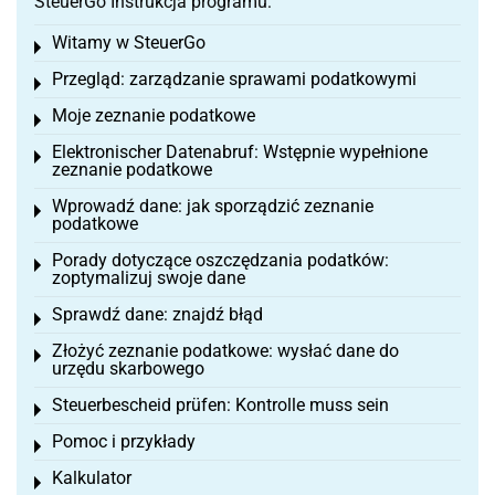
SteuerGo Instrukcja programu:
Witamy w SteuerGo
Toggle menu
Przegląd: zarządzanie sprawami podatkowymi
Toggle menu
Moje zeznanie podatkowe
Toggle menu
Elektronischer Datenabruf: Wstępnie wypełnione
Toggle menu
zeznanie podatkowe
Wprowadź dane: jak sporządzić zeznanie
Toggle menu
podatkowe
Porady dotyczące oszczędzania podatków:
Toggle menu
zoptymalizuj swoje dane
Sprawdź dane: znajdź błąd
Toggle menu
Złożyć zeznanie podatkowe: wysłać dane do
Toggle menu
urzędu skarbowego
Steuerbescheid prüfen: Kontrolle muss sein
Toggle menu
Pomoc i przykłady
Toggle menu
Kalkulator
Toggle menu