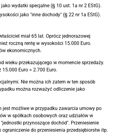
ko wydatki specjalne (§ 10 ust. 1a nr 2 EStG).
okości jako "inne dochody" (§ 22 nr 1a EStG).
aściciel miał 65 lat. Oprócz jednorazowej
nież roczną rentę w wysokości 15.000 Euro.
riów ekonomicznych.
 od wieku przekazującego w momencie sprzedaży.
z 15.000 Euro = 2.700 Euro.
ecjalnymi. Nie można ich zatem w ten sposób
zypadku można rozważyć odliczenie jako
h jest możliwe w przypadku zawarcia umowy po
ników w spółkach osobowych oraz udziałów w
 "jednostki przynoszące dochód". Przeniesienie
ograniczenie do przeniesienia przedsiębiorstw itp.