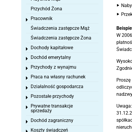
Nabyw
Przychód Żona
Przek
Pracownik
Toggle menu
Świadczenia zastępcze Mąż
Beispie
W 2006 
Świadczenia zastępcze Żona
płatnoś
Dochody kapitałowe
Toggle menu
Świadcz
Dochód emerytalny
Toggle menu
Wysokoś
Przychody z wynajmu
Zgodnie
Toggle menu
Praca na własny rachunek
Toggle menu
Proszę 
Działalność gospodarcza
odliczy
Toggle menu
nadzwy
Pozostałe przychody
Toggle menu
Prywatne transakcje
Uwaga:
Toggle menu
sprzedaży
31.12.2
spółkac
Dochód zagraniczny
Toggle menu
nieruch
Koszty świadczeń
Toggle menu