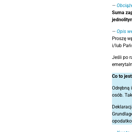
Obciąże
Suma zap
jednolity
Opis we
Proszę w
i/lub Pań
Jeśli po 
emerytaln
Co to jes
Odrębną i
osób. Tak
Deklaracj
Grundlage
opodatko