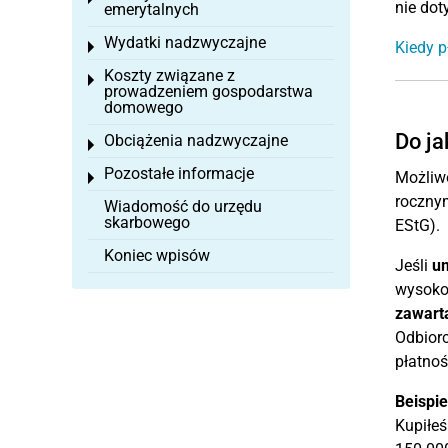
nie do
emerytalnych
Wydatki nadzwyczajne
Kiedy p
Toggle menu
Koszty związane z
Toggle menu
prowadzeniem gospodarstwa
domowego
Do ja
Obciążenia nadzwyczajne
Toggle menu
Pozostałe informacje
Możliwo
Toggle menu
roczny
Wiadomość do urzędu
skarbowego
EStG).
Koniec wpisów
Jeśli
u
wysokoś
zawarta
Odbiorc
płatnoś
Beispie
Kupiłeś