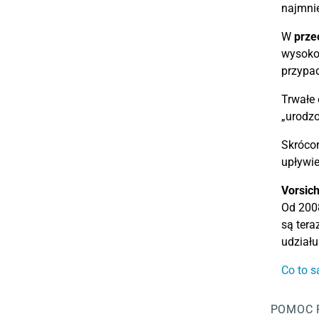
najmnie
W
prze
wysokoś
przypad
Trwałe 
„urodzo
Skrócon
upływie
Vorsich
Od 200
są tera
udziału
Co to s
POMOC 