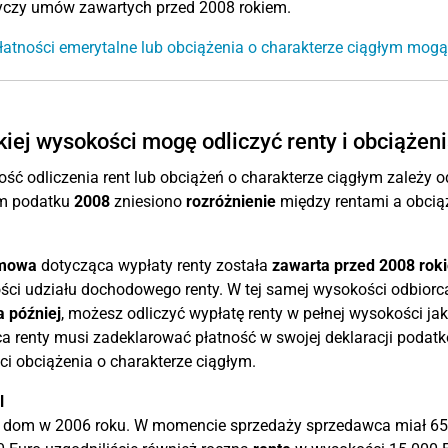
tyczy umów zawartych przed 2008 rokiem.
łatności emerytalne lub obciążenia o charakterze ciągłym mogą
kiej wysokości mogę odliczyć renty i obciążen
ść odliczenia rent lub obciążeń o charakterze ciągłym zależy 
m podatku
2008
zniesiono
rozróżnienie
między rentami a obciąż
mowa
dotycząca wypłaty renty została
zawarta przed 2008 rok
ci udziału dochodowego renty. W tej samej wysokości odbiorca
 później
, możesz odliczyć wypłatę renty w pełnej wysokości ja
a renty musi zadeklarować płatność w swojej deklaracji podat
ci obciążenia o charakterze ciągłym.
l
 dom w 2006 roku. W momencie sprzedaży sprzedawca miał 65 l