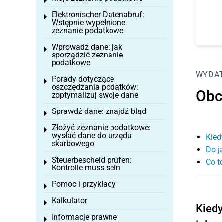
Toggle menu
Elektronischer Datenabruf:
Toggle menu
Wstępnie wypełnione
zeznanie podatkowe
Wprowadź dane: jak
Toggle menu
sporządzić zeznanie
podatkowe
WYDAT
Porady dotyczące
Toggle menu
oszczędzania podatków:
Obc
zoptymalizuj swoje dane
Sprawdź dane: znajdź błąd
Toggle menu
Złożyć zeznanie podatkowe:
Toggle menu
wysłać dane do urzędu
Kied
skarbowego
Do j
Steuerbescheid prüfen:
Co t
Toggle menu
Kontrolle muss sein
Pomoc i przykłady
Toggle menu
Kalkulator
Toggle menu
Kiedy
Informacje prawne
Toggle menu