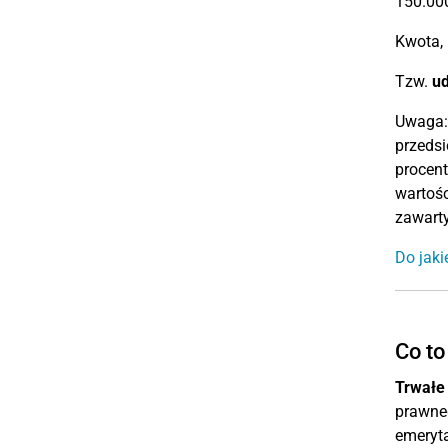
150.000
Kwota, 
Tzw.
ud
Uwaga: 
przedsi
procent
wartośc
zawarty
Do jaki
Co to
Trwałe
prawneg
emeryta