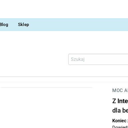
Blog
Sklep
MOC A
Z
Int
dla b
Koniec
Dowiedz