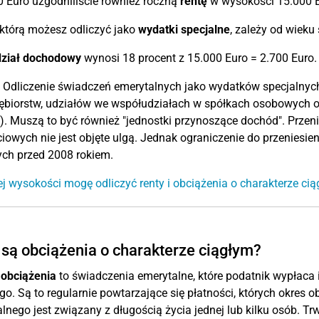
 Euro uzgodniliście również roczną
rentę
w wysokości 15.000 E
którą możesz odliczyć jako
wydatki specjalne
, zależy od wiek
ział dochodowy
wynosi 18 procent z 15.000 Euro = 2.700 Euro.
Odliczenie świadczeń emerytalnych jako wydatków specjalnych 
ębiorstw, udziałów we współudziałach w spółkach osobowych o
). Muszą to być również "jednostki przynoszące dochód". Przen
iowych nie jest objęte ulgą. Jednak ograniczenie do przeniesien
ch przed 2008 rokiem.
ej wysokości mogę odliczyć renty i obciążenia o charakterze ci
 są obciążenia o charakterze ciągłym?
 obciążenia
to świadczenia emerytalne, które podatnik wypłaca 
o. Są to regularnie powtarzające się płatności, których okre
lnego jest związany z długością życia jednej lub kilku osób. 