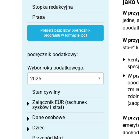
jako 
Stopka redakcyjna
W przy
Prasa
jednej 
opodatk
Pobierz bezpłatny podręcznik
programu w formacie .pdf
W przy
stałe" 
podręcznik podatkowy:
Renty
specj
Wybór roku podatkowego:
W prz
opoda
zmie
Stan cywilny
zdoln
Załącznik EÜR (rachunek
(zaop
Toggle menu
zysków i strat)
Dane osobowe
W przy
Toggle menu
emeryta
Dzieci
Toggle menu
dochodo
Przychód Mąż