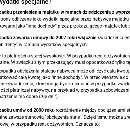
wydatki specjalne?
padku przeniesienia majątku w ramach dziedziczenia z wypr
strony odliczane jako wydatki specjalne przez nabywcę majątku 
owane jako "inne dochody" przez przekazującego majątek lub 
padku zawarcia umowy do 2007 roku włącznie
świadczenia em
lub "renty" w ramach wydatków specjalnych:
 to płatności o stałej wysokości. W przypadku rent dożywotnic
alne. W związku z tym przekazujący musi opodatkować tylko tę
ypadku obciążenia stałego nabywca może odliczyć całą kwotę j
tkować całą kwotę jako "inne dochody". W przeciwieństwie do ren
nne świadczenia, które mogą być zmieniane w przypadku zwięk
ości płatniczej nabywcy, na przykład w przypadku zobowiązan
atrzenie "na dobre i złe dni").
padku umów od 2008 roku
rozróżnienie między obciążeniami st
lne zawsze stanowią "obciążenia stałe". Dzięki temu można z
wej w przypadku rent dożywotnich. Oznacza to: