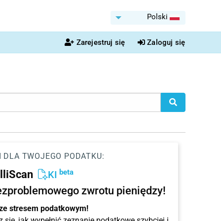
Polski
Zarejestruj się
Zaloguj się
I DLA TWOJEGO PODATKU:
beta
elliScan
KI
ezproblemowego zwrotu pieniędzy!
 ze stresem podatkowym!
 się, jak wypełnić zeznanie podatkowe szybciej i