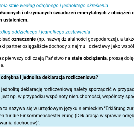
nia stałe według odrębnego i jednolitego określenia
łaconych i otrzymanych świadczeń emerytalnych z obciążeń o
m ustaleniem.
dług oddzielnego i jednolitego zestawienia
pisać
oznaczenie
(np. nazwę działalności gospodarczej), a tak
ski partner osiągaliście dochody z najmu i dzierżawy jako współ
raz pierwszy odliczają Państwo na
stałe obciążenia
, proszę doł
e.
t odrębna i jednolita deklaracja rozliczeniowa?
 jednolitą deklarację rozliczeniową należy sporządzić w przypa
 jest np. w przypadku wspólnoty nieruchomości, wspólnoty spa
a ta nazywa się w urzędowym języku niemieckim "Erklärung zur 
n für die Einkommensbesteuerung (Deklaracja w sprawie odrębn
wania dochodów)".