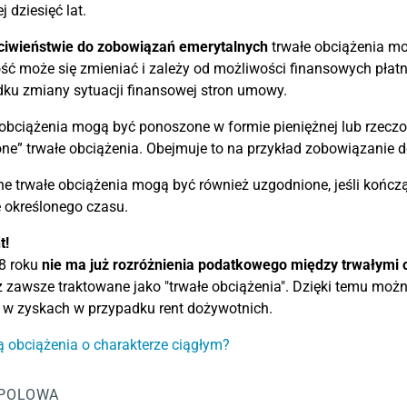
j dziesięć lat.
ciwieństwie do zobowiązań emerytalnych
trwałe obciążenia mo
ć może się zmieniać i zależy od możliwości finansowych płatni
ku zmiany sytuacji finansowej stron umowy.
obciążenia mogą być ponoszone w formie pieniężnej lub rzeczo
ne” trwałe obciążenia. Obejmuje to na przykład zobowiązanie 
e trwałe obciążenia mogą być również uzgodnione, jeśli kończą
 określonego czasu.
t!
8 roku
nie ma już rozróżnienia podatkowego między trwałymi 
z zawsze traktowane jako "trwałe obciążenia". Dzięki temu mo
 w zyskach w przypadku rent dożywotnich.
ą obciążenia o charakterze ciągłym?
POLOWA