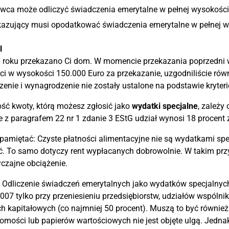
ca może odliczyć świadczenia emerytalne w pełnej wysokości ja
azujący musi opodatkować świadczenia emerytalne w pełnej wys
l
roku przekazano Ci dom. W momencie przekazania poprzedni wł
ci w wysokości 150.000 Euro za przekazanie, uzgodniliście rów
enie i wynagrodzenie nie zostały ustalone na podstawie kryte
ć kwoty, którą możesz zgłosić jako
wydatki specjalne
, zależy
 z paragrafem 22 nr 1 zdanie 3 EStG udział wynosi 18 procent 
pamiętać: Czyste płatności alimentacyjne nie są wydatkami sp
ć. To samo dotyczy rent wypłacanych dobrowolnie. W takim pr
czajne obciążenie.
 Odliczenie świadczeń emerytalnych jako wydatków specjalnyc
007 tylko przy przeniesieniu przedsiębiorstw, udziałów wspól
h kapitałowych (co najmniej 50 procent). Muszą to być również
omości lub papierów wartościowych nie jest objęte ulgą. Jednak 