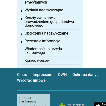
emerytalnych
Wydatki nadzwyczajne
Toggle menu
Koszty związane z
Toggle menu
prowadzeniem gospodarstwa
domowego
Obciążenia nadzwyczajne
Toggle menu
Pozostałe informacje
Toggle menu
Wiadomość do urzędu
skarbowego
Koniec wpisów
O nas
Impressum
OWH
Ochrona danych
Wycofać umowę