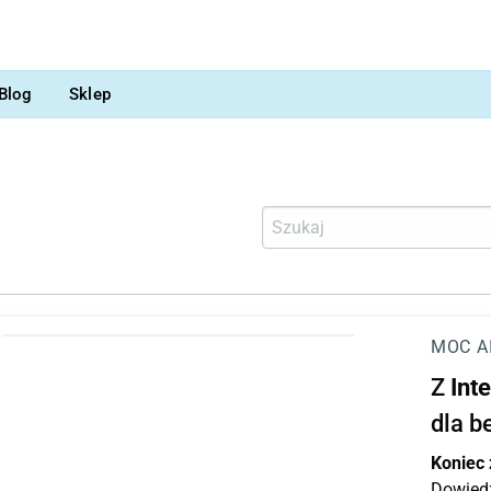
Blog
Sklep
MOC A
Z
Int
dla b
Koniec
Dowiedz