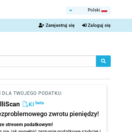
Polski
Zarejestruj się
Zaloguj się
I DLA TWOJEGO PODATKU:
beta
elliScan
KI
ezproblemowego zwrotu pieniędzy!
 ze stresem podatkowym!
 się, jak wypełnić zeznanie podatkowe szybciej i