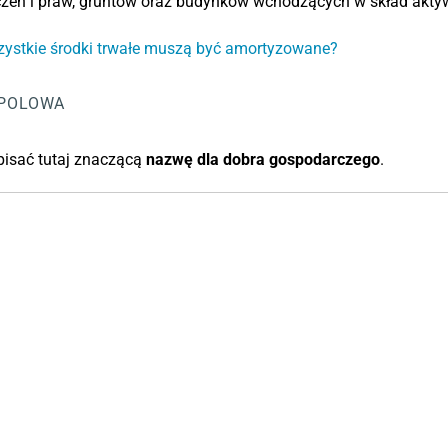
czeń i praw, gruntów oraz budynków wchodzących w skład akt
zystkie środki trwałe muszą być amortyzowane?
POLOWA
pisać tutaj znaczącą
nazwę dla dobra gospodarczego
.