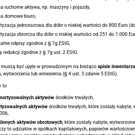
a ruchome aktywa, np. maszyny i pojazdy,
na domowe biuro,
yzacja jednorazowa dla dóbr o niskiej wartości do 800 Euro (do
yzacja zbiorcza dla dóbr o niskiej wartości od 251 do 1.000 Eur
alne odpisy zgodnie z § 7g EStG,
 redukcji zgodnie z § 7g ust. 2 EStG.
 muszą być ujęte w prowadzonym na bieżąco
spisie inwentarz
, wytworzenia lub wniesienia (§ 4 ust. 3 zdanie 5 EStG).
 to
mortyzowalnych aktywów
środków trwałych,
tyzowalnych aktywów
środków trwałych, które zostały nabyte,
006,
ślonych aktywów obrotowych
, które zostały nabyte, wytworzon
czy to udziałów w spółkach kapitałowych, papierów wartościo