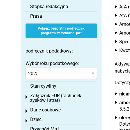
Stopka redakcyjna
AfA n
AfA 
Prasa
Amort
Pobierz bezpłatny podręcznik
Amort
programu w formacie .pdf
Specj
Kwoty
podręcznik podatkowy:
Wybór roku podatkowego:
Aktywa
nabycia
Dotyczy
Stan cywilny
niea
Załącznik EÜR (rachunek
Toggle menu
zysków i strat)
amor
5.5.2
Dane osobowe
Toggle menu
okre
Dzieci
Toggle menu
Doty
Przychód Mąż