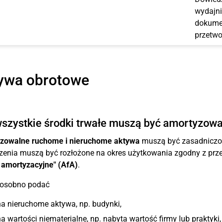
wydajni
dokumen
przetwo
ywa obrotowe
szystkie środki trwałe muszą być amortyzow
zowalne ruchome i nieruchome aktywa
muszą być zasadniczo "
enia muszą być rozłożone na okres użytkowania zgodny z prz
 amortyzacyjne" (AfA)
.
 osobno podać
a nieruchome aktywa, np. budynki,
a wartości niematerialne, np. nabyta wartość firmy lub praktyki,