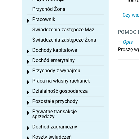
rosz
Przychód Żona
Czy ws
Pracownik
Toggle menu
Świadczenia zastępcze Mąż
POMOC 
Świadczenia zastępcze Żona
Opis
Proszę w
Dochody kapitałowe
Toggle menu
Dochód emerytalny
Toggle menu
Przychody z wynajmu
Toggle menu
Praca na własny rachunek
Toggle menu
Działalność gospodarcza
Toggle menu
Pozostałe przychody
Toggle menu
Prywatne transakcje
Toggle menu
sprzedaży
Dochód zagraniczny
Toggle menu
Koszty świadczeń
Toggle menu