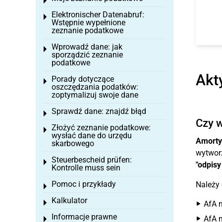
Toggle menu
Elektronischer Datenabruf:
Toggle menu
Wstępnie wypełnione
zeznanie podatkowe
Wprowadź dane: jak
Toggle menu
sporządzić zeznanie
podatkowe
Akt
Porady dotyczące
Toggle menu
oszczędzania podatków:
zoptymalizuj swoje dane
Sprawdź dane: znajdź błąd
Toggle menu
Czy w
Złożyć zeznanie podatkowe:
Toggle menu
wysłać dane do urzędu
Amorty
skarbowego
wytworz
Steuerbescheid prüfen:
Toggle menu
"odpisy
Kontrolle muss sein
Pomoc i przykłady
Należy
Toggle menu
Kalkulator
Toggle menu
AfA n
Informacje prawne
AfA n
Toggle menu