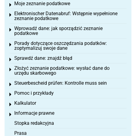
Moje zeznanie podatkowe
Toggle menu
Elektronischer Datenabruf: Wstępnie wypełnione
Toggle menu
zeznanie podatkowe
Wprowadź dane: jak sporządzić zeznanie
Toggle menu
podatkowe
Porady dotyczące oszczędzania podatków:
Toggle menu
zoptymalizuj swoje dane
Sprawdź dane: znajdź błąd
Toggle menu
Złożyć zeznanie podatkowe: wysłać dane do
Toggle menu
urzędu skarbowego
Steuerbescheid prüfen: Kontrolle muss sein
Toggle menu
Pomoc i przykłady
Toggle menu
Kalkulator
Toggle menu
Informacje prawne
Toggle menu
Stopka redakcyjna
Prasa