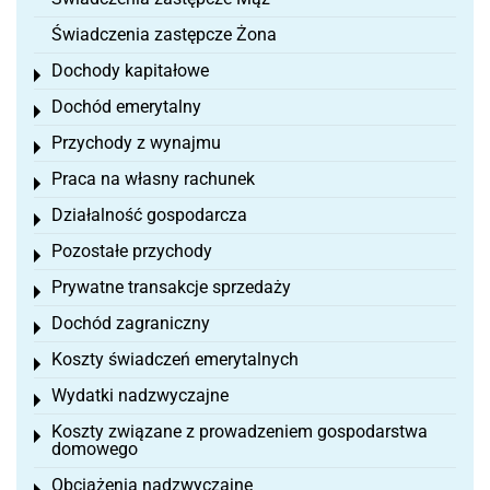
Świadczenia zastępcze Żona
Dochody kapitałowe
Toggle menu
Dochód emerytalny
Toggle menu
Przychody z wynajmu
Toggle menu
Praca na własny rachunek
Toggle menu
Działalność gospodarcza
Toggle menu
Pozostałe przychody
Toggle menu
Prywatne transakcje sprzedaży
Toggle menu
Dochód zagraniczny
Toggle menu
Koszty świadczeń emerytalnych
Toggle menu
Wydatki nadzwyczajne
Toggle menu
Koszty związane z prowadzeniem gospodarstwa
Toggle menu
domowego
Obciążenia nadzwyczajne