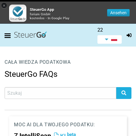
×
SteuerGo App
Ansehen
forium GmbH
kostenlos - In Google Play
22
CAŁA WIEDZA PODATKOWA
SteuerGo FAQs
MOC AI DLA TWOJEGO PODATKU:
beta
Z
IntelliScan