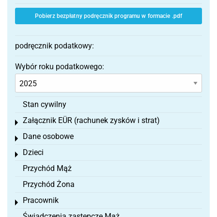
Pobierz bezpłatny podręcznik programu w formacie .pdf
podręcznik podatkowy:
Wybór roku podatkowego:
Stan cywilny
Załącznik EÜR (rachunek zysków i strat)
Toggle menu
Dane osobowe
Toggle menu
Dzieci
Toggle menu
Przychód Mąż
Przychód Żona
Pracownik
Toggle menu
Świadczenia zastępcze Mąż