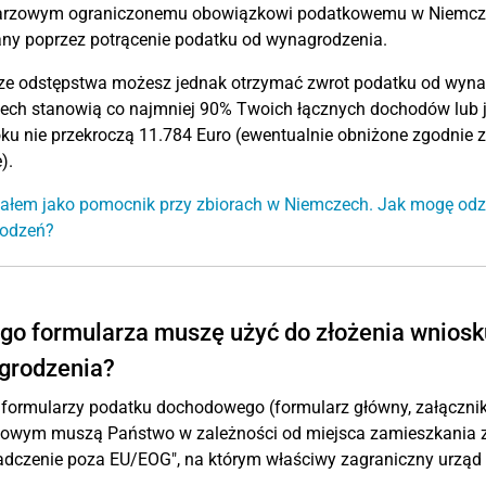
arzowym ograniczonemu obowiązkowi podatkowemu w Niemczec
any poprzez potrącenie podatku od wynagrodzenia.
ze odstępstwa możesz jednak otrzymać zwrot podatku od wynag
ech stanowią co najmniej 90% Twoich łącznych dochodów lub 
ku nie przekroczą 11.784 Euro (ewentualnie obniżone zgodnie z 
).
ałem jako pomocnik przy zbiorach w Niemczech. Jak mogę od
odzeń?
go formularza muszę użyć do złożenia wniosk
grodzenia?
formularzy podatku dochodowego (formularz główny, załącznik 
owym muszą Państwo w zależności od miejsca zamieszkania zł
adczenie poza EU/EOG", na którym właściwy zagraniczny urząd