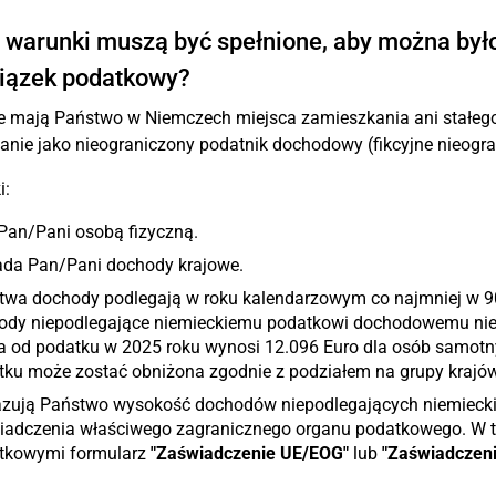
 warunki muszą być spełnione, aby można było
iązek podatkowy?
ie mają Państwo w Niemczech miejsca zamieszkania ani stałeg
anie jako nieograniczony podatnik dochodowy (fikcyjne nieog
i:
Pan/Pani osobą fizyczną.
ada Pan/Pani dochody krajowe.
twa dochody podlegają w roku kalendarzowym co najmniej w 
ody niepodlegające niemieckiemu podatkowi dochodowemu nie 
a od podatku w 2025 roku wynosi 12.096 Euro dla osób samotn
tku może zostać obniżona zgodnie z podziałem na grupy krajó
zują Państwo wysokość dochodów niepodlegających niemiec
iadczenia właściwego zagranicznego organu podatkowego. W t
tkowymi formularz
"Zaświadczenie UE/EOG"
lub
"Zaświadczen