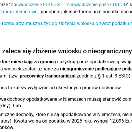
rze "
Zaświadczenie EU/EOG
" i "
Zaświadczenie poza EU/EOG
" 
strony internetowej
, podobnie jak inne formularze podatku doc
 formularza muszę użyć do złożenia wniosku o zwrot podatku
 zaleca się złożenie wniosku o nieograniczo
które
mieszkają za granicą
i uzyskują oraz opodatkowują swoj
a wniosek zostać uznane za
nieograniczenie podlegające po
ami (tzw.
pracownicy transgraniczni
zgodnie z § 1 ust. 3 EStG).
ość ta zależy wyłącznie od określonych progów dochodów:
owe dochody opodatkowane w Niemczech muszą stanowić co na
ędny). Lub
aniczne dochody, które nie są opodatkowane w Niemczech, nie 
utny). Kwota wolna od podatku w 2025 roku wynosi 12.096 Eur
onków.