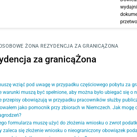
wydajni
dokumen
przetwo
 OSOBOWE
ŻONA
REZYDENCJA ZA GRANICĄŻONA
ydencja za granicąŻona
uszę wziąć pod uwagę w przypadku częściowego pobytu za g
e warunki muszą być spełnione, aby można było ubiegać się o
e przepisy obowiązują w przypadku pracowników służby publicz
owałem jako pomocnik przy zbiorach w Niemczech. Jak mogę 
agrodzeń?
ego formularza muszę użyć do złożenia wniosku o zwrot podat
y zaleca się złożenie wniosku o nieograniczony obowiązek pod