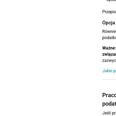
Przepis
Opcja
Równie
podatk
Ważne
związa
zazwyc
Jakie p
Praco
poda
Jeśli p