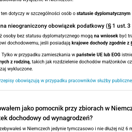
 ten dotyczy w szczególności osób o
statusie dyplomatycznym
 na nieograniczony obowiązek podatkowy (§ 1 ust. 3
ż osoby bez statusu dyplomatycznego mogą
na wniosek
być tr
owi dochodowemu, jeśli posiadają
krajowe dochody zgodnie z 
:
Tylko w przypadku zamieszkania w
państwie UE lub EOG
istni
nych z rodziną
, takich jak rozdzielenie dochodów małżonków cz
zaj wykluczone.
rzepisy obowiązują w przypadku pracowników służby publiczne
wałem jako pomocnik przy zbiorach w Niemc
tek dochodowy od wynagrodzeń?
rzebywałeś w Niemczech jedynie tymczasowo i nie dłużej niż 6 