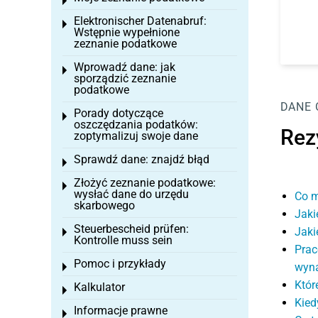
Toggle menu
Elektronischer Datenabruf:
Toggle menu
Wstępnie wypełnione
zeznanie podatkowe
Wprowadź dane: jak
Toggle menu
sporządzić zeznanie
podatkowe
DANE
Porady dotyczące
Toggle menu
oszczędzania podatków:
Rez
zoptymalizuj swoje dane
Sprawdź dane: znajdź błąd
Toggle menu
Złożyć zeznanie podatkowe:
Toggle menu
wysłać dane do urzędu
Co m
skarbowego
Jaki
Steuerbescheid prüfen:
Jaki
Toggle menu
Kontrolle muss sein
Prac
Pomoc i przykłady
wyn
Toggle menu
Któr
Kalkulator
Toggle menu
Kied
Informacje prawne
Toggle menu