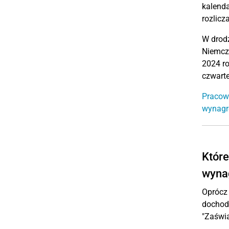
kalend
rozlicz
W drod
Niemcz
2024 ro
czwarte
Pracow
wynagr
Które
wyna
Oprócz 
dochod
"Zaświ