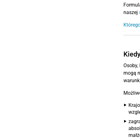
Formula
naszej
Którego
Kiedy
Osoby, 
mogą n
warunk
Możliw
Kraj
wzgl
zagr
absol
małż