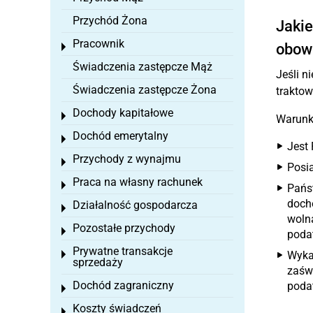
Przychód Żona
Jakie
Pracownik
obow
Toggle menu
Świadczenia zastępcze Mąż
Jeśli n
Świadczenia zastępcze Żona
traktow
Dochody kapitałowe
Toggle menu
Warunk
Dochód emerytalny
Toggle menu
Jest 
Przychody z wynajmu
Toggle menu
Posi
Praca na własny rachunek
Toggle menu
Pańs
doch
Działalność gospodarcza
Toggle menu
woln
Pozostałe przychody
Toggle menu
poda
Prywatne transakcje
Toggle menu
Wyka
sprzedaży
zaśw
Dochód zagraniczny
poda
Toggle menu
Koszty świadczeń
Toggle menu