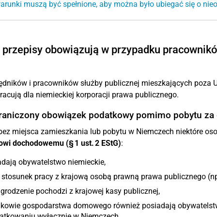
arunki muszą być spełnione, aby można było ubiegać się o ni
 przepisy obowiązują w przypadku pracowników
ędników i pracowników służby publicznej mieszkających poza U
racują dla niemieckiej korporacji prawa publicznego.
raniczony obowiązek podatkowy pomimo pobytu za 
ez miejsca zamieszkania lub pobytu w Niemczech niektóre os
owi dochodowemu (§ 1 ust. 2 EStG)
:
dają obywatelstwo niemieckie,
stosunek pracy z krajową osobą prawną prawa publicznego (np.
rodzenie pochodzi z krajowej kasy publicznej,
nkowie gospodarstwa domowego również posiadają obywatelstw
atkowaniu wyłącznie w Niemczech.