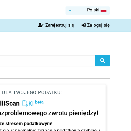
Polski
Zarejestruj się
Zaloguj się
I DLA TWOJEGO PODATKU:
beta
elliScan
KI
ezproblemowego zwrotu pieniędzy!
 ze stresem podatkowym!
 się, jak wypełnić zeznanie podatkowe szybciej i