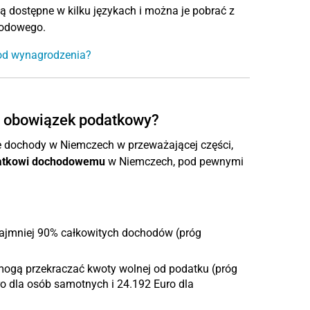
są dostępne w kilku językach i można je pobrać z
hodowego.
 od wynagrodzenia?
ny obowiązek podatkowy?
e dochody w Niemczech w przeważającej części,
datkowi dochodowemu
w Niemczech, pod pewnymi
jmniej 90% całkowitych dochodów (próg
mogą przekraczać kwoty wolnej od podatku (próg
o dla osób samotnych i 24.192 Euro dla