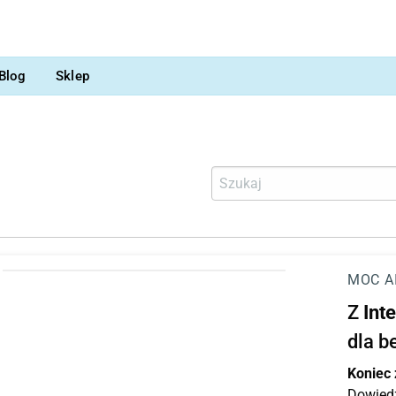
Blog
Sklep
MOC A
Z
Int
dla b
Koniec
Dowiedz