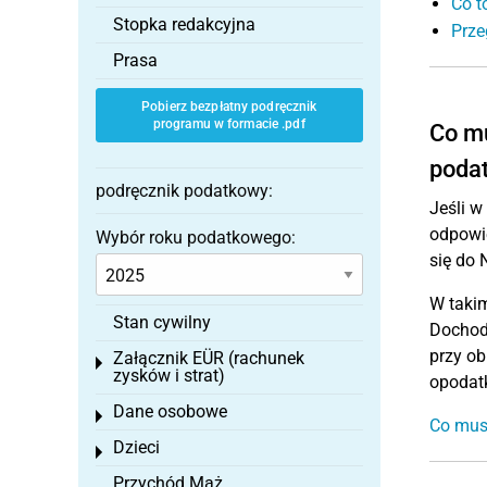
Co t
Stopka redakcyjna
Prze
Prasa
Pobierz bezpłatny podręcznik
programu w formacie .pdf
Co m
poda
podręcznik podatkowy:
Jeśli w
odpowie
Wybór roku podatkowego:
się do 
W takim
Stan cywilny
Dochody
przy ob
Załącznik EÜR (rachunek
Toggle menu
zysków i strat)
opodat
Dane osobowe
Toggle menu
Co mus
Dzieci
Toggle menu
Przychód Mąż