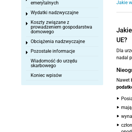
Jakie w
emerytalnych
Wydatki nadzwyczajne
Toggle menu
Koszty związane z
Toggle menu
prowadzeniem gospodarstwa
Jakie
domowego
UE?
Obciążenia nadzwyczajne
Toggle menu
Dla urz
Pozostałe informacje
Toggle menu
nadal p
Wiadomość do urzędu
skarbowego
Nieog
Koniec wpisów
Nawet b
podatk
Posia
mają 
wynag
czło
opod