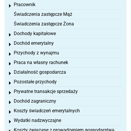
Pracownik
Toggle menu
Świadczenia zastępcze Mąż
Świadczenia zastępcze Żona
Dochody kapitałowe
Toggle menu
Dochód emerytalny
Toggle menu
Przychody z wynajmu
Toggle menu
Praca na własny rachunek
Toggle menu
Działalność gospodarcza
Toggle menu
Pozostałe przychody
Toggle menu
Prywatne transakcje sprzedaży
Toggle menu
Dochód zagraniczny
Toggle menu
Koszty świadczeń emerytalnych
Toggle menu
Wydatki nadzwyczajne
Toggle menu
Koszty związane z prowadzeniem gospodarstwa