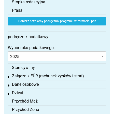
Stopka redakcyjna
Prasa
Pobierz bezpłatny podręcznik programu w formacie .pdf
podręcznik podatkowy:
Wybór roku podatkowego:
Stan cywilny
Załącznik EÜR (rachunek zysków i strat)
Toggle menu
Dane osobowe
Toggle menu
Dzieci
Toggle menu
Przychód Mąż
Przychód Żona