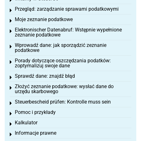
Toggle menu
Przegląd: zarządzanie sprawami podatkowymi
Toggle menu
Moje zeznanie podatkowe
Toggle menu
Elektronischer Datenabruf: Wstępnie wypełnione
Toggle menu
zeznanie podatkowe
Wprowadź dane: jak sporządzić zeznanie
Toggle menu
podatkowe
Porady dotyczące oszczędzania podatków:
Toggle menu
zoptymalizuj swoje dane
Sprawdź dane: znajdź błąd
Toggle menu
Złożyć zeznanie podatkowe: wysłać dane do
Toggle menu
urzędu skarbowego
Steuerbescheid prüfen: Kontrolle muss sein
Toggle menu
Pomoc i przykłady
Toggle menu
Kalkulator
Toggle menu
Informacje prawne
Toggle menu