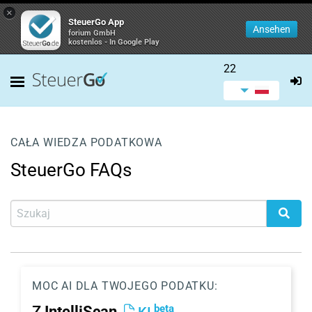
×
SteuerGo App
Ansehen
forium GmbH
kostenlos - In Google Play
22
CAŁA WIEDZA PODATKOWA
SteuerGo FAQs
MOC AI DLA TWOJEGO PODATKU:
beta
Z
IntelliScan