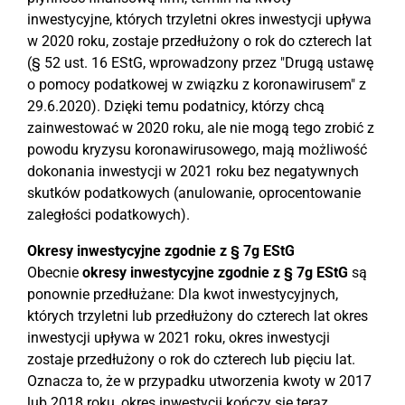
inwestycyjne, których trzyletni okres inwestycji upływa
w 2020 roku, zostaje przedłużony o rok do czterech lat
(§ 52 ust. 16 EStG, wprowadzony przez "Drugą ustawę
o pomocy podatkowej w związku z koronawirusem" z
29.6.2020). Dzięki temu podatnicy, którzy chcą
zainwestować w 2020 roku, ale nie mogą tego zrobić z
powodu kryzysu koronawirusowego, mają możliwość
dokonania inwestycji w 2021 roku bez negatywnych
skutków podatkowych (anulowanie, oprocentowanie
zaległości podatkowych).
Okresy inwestycyjne zgodnie z § 7g EStG
Obecnie
okresy inwestycyjne zgodnie z § 7g EStG
są
ponownie przedłużane: Dla kwot inwestycyjnych,
których trzyletni lub przedłużony do czterech lat okres
inwestycji upływa w 2021 roku, okres inwestycji
zostaje przedłużony o rok do czterech lub pięciu lat.
Oznacza to, że w przypadku utworzenia kwoty w 2017
lub 2018 roku, okres inwestycji kończy się teraz