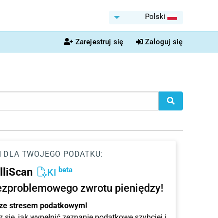
Polski
Zarejestruj się
Zaloguj się
I DLA TWOJEGO PODATKU:
beta
elliScan
KI
ezproblemowego zwrotu pieniędzy!
 ze stresem podatkowym!
 się, jak wypełnić zeznanie podatkowe szybciej i