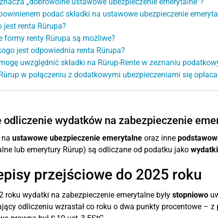
znacza „dobrowolne ustawowe ubezpieczenie emerytalne”?
powinienem podać składki na ustawowe ubezpieczenie emerytal
o jest renta Rürupa?
e formy renty Rürupa są możliwe?
kogo jest odpowiednia renta Rürupa?
mogę uwzględnić składki na Rürup-Rente w zeznaniu podatko
Rürup w połączeniu z dodatkowymi ubezpieczeniami się opłaca
 odliczenie wydatków na zabezpieczenie emer
i na
ustawowe ubezpieczenie emerytalne
oraz inne
podstawowe
lne lub emerytury Rürup) są odliczane od podatku jako
wydatki
episy przejściowe do 2025 roku
 roku wydatki na zabezpieczenie emerytalne były
stopniowo
uw
jący odliczeniu wzrastał co roku o dwa punkty procentowe – z