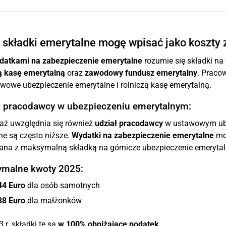
 składki emerytalne mogę wpisać jako koszty
datkami na zabezpieczenie emerytalne
rozumie się składki na
ą kasę emerytalną
oraz
zawodowy fundusz emerytalny
. Praco
wowe ubezpieczenie emerytalne i rolniczą kasę emerytalną.
ł pracodawcy w ubezpieczeniu emerytalnym:
aż uwzględnia się również
udział pracodawcy
w ustawowym ube
ne są często niższe.
Wydatki na zabezpieczenie emerytalne
mo
ana z maksymalną składką na górnicze ubezpieczenie emerytal
malne kwoty 2025:
44 Euro
dla osób samotnych
88 Euro
dla małżonków
 r. składki te są
w 100% obniżające podatek
.