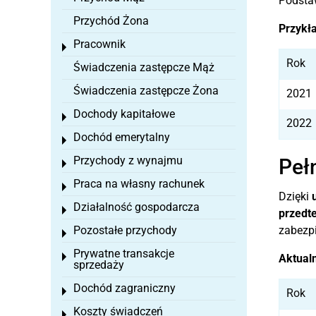
Podstaw
Przychód Żona
Przykł
Pracownik
Toggle menu
Rok
Świadczenia zastępcze Mąż
Świadczenia zastępcze Żona
2021
Dochody kapitałowe
Toggle menu
2022
Dochód emerytalny
Toggle menu
Przychody z wynajmu
Peł
Toggle menu
Praca na własny rachunek
Toggle menu
Dzięki
Działalność gospodarcza
Toggle menu
przedt
Pozostałe przychody
zabezp
Toggle menu
Prywatne transakcje
Toggle menu
Aktualn
sprzedaży
Dochód zagraniczny
Toggle menu
Rok
Koszty świadczeń
Toggle menu