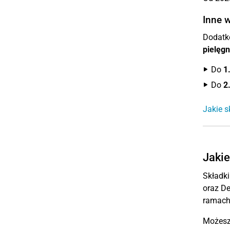
Inne w
Dodatk
pielęg
Do
1
Do
2
Jakie s
Jakie
Składki
oraz De
ramach
Możesz 