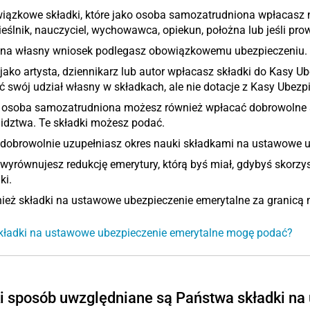
iązkowe składki, które jako osoba samozatrudniona wpłacasz n
eślnik, nauczyciel, wychowawca, opiekun, położna lub jeśli pr
i na własny wniosek podlegasz obowiązkowemu ubezpieczeniu.
 jako artysta, dziennikarz lub autor wpłacasz składki do Kasy 
 swój udział własny w składkach, ale nie dotacje z Kasy Ubezp
 osoba samozatrudniona możesz również wpłacać dobrowolne s
idztwa. Te składki możesz podać.
 dobrowolnie uzupełniasz okres nauki składkami na ustawowe u
 wyrównujesz redukcję emerytury, którą byś miał, gdybyś skorzy
ki.
eż składki na ustawowe ubezpieczenie emerytalne za granicą m
składki na ustawowe ubezpieczenie emerytalne mogę podać?
i sposób uwzględniane są Państwa składki n