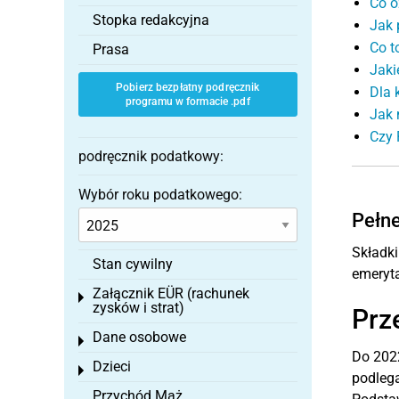
Co o
Stopka redakcyjna
Jak 
Co t
Prasa
Jaki
Pobierz bezpłatny podręcznik
Dla 
programu w formacie .pdf
Jak 
Czy 
podręcznik podatkowy:
Wybór roku podatkowego:
Pełne
Składk
Stan cywilny
emeryta
Załącznik EÜR (rachunek
Toggle menu
zysków i strat)
Prz
Dane osobowe
Toggle menu
Do 2022
Dzieci
Toggle menu
podlega
Przychód Mąż