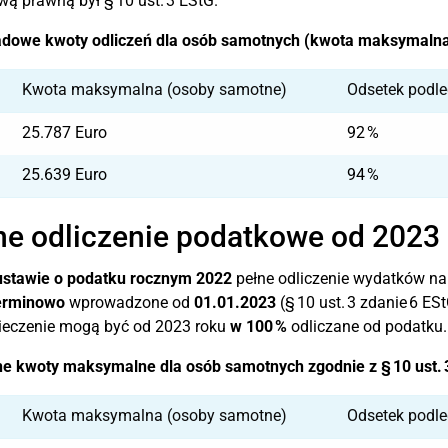
ą prawną był § 10 ust. 3 EStG.
adowe kwoty odliczeń dla osób samotnych (kwota maksymalna
Kwota maksymalna (osoby samotne)
Odsetek podle
25.787 Euro
92 %
25.639 Euro
94 %
ne odliczenie podatkowe od 2023
ustawie o podatku rocznym 2022
pełne odliczenie wydatków na
erminowo
wprowadzone od
01.01.2023
(§ 10 ust. 3 zdanie 6 E
ieczenie mogą być od 2023 roku
w 100 %
odliczane od podatku.
e kwoty maksymalne dla osób samotnych zgodnie z § 10 ust. 3
Kwota maksymalna (osoby samotne)
Odsetek podle