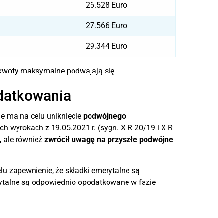
26.528 Euro
27.566 Euro
29.344 Euro
woty maksymalne podwajają się.
datkowania
e ma na celu uniknięcie
podwójnego
h wyrokach z 19.05.2021 r. (sygn. X R 20/19 i X R
, ale również
zwrócił uwagę na przyszłe podwójne
lu zapewnienie, że składki emerytalne są
rytalne są odpowiednio opodatkowane w fazie