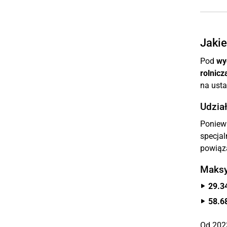
Jakie
Pod
wy
rolnicz
na usta
Udzia
Poniew
specjal
powiąz
Maksy
29.3
58.6
Od 2023