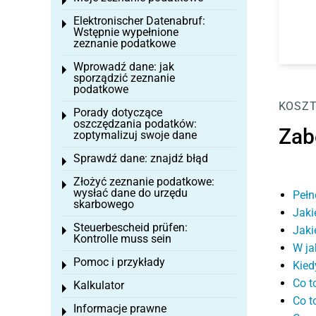
Toggle menu
Elektronischer Datenabruf:
Toggle menu
Wstępnie wypełnione
zeznanie podatkowe
Wprowadź dane: jak
Toggle menu
sporządzić zeznanie
podatkowe
KOSZT
Porady dotyczące
Toggle menu
oszczędzania podatków:
Zab
zoptymalizuj swoje dane
Sprawdź dane: znajdź błąd
Toggle menu
Złożyć zeznanie podatkowe:
Toggle menu
wysłać dane do urzędu
Pełn
skarbowego
Jaki
Steuerbescheid prüfen:
Jaki
Toggle menu
Kontrolle muss sein
W ja
Pomoc i przykłady
Kied
Toggle menu
Co t
Kalkulator
Toggle menu
Co t
Informacje prawne
Toggle menu