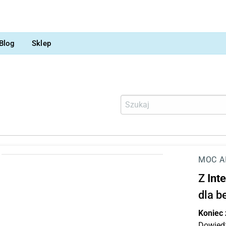
Blog
Sklep
MOC A
Z
Int
dla b
Koniec
Dowiedz