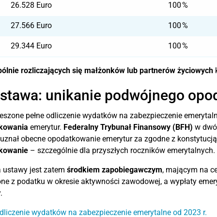
26.528 Euro
100 %
27.566 Euro
100 %
29.344 Euro
100 %
ólnie rozliczających się małżonków lub partnerów życiowych
k
stawa: unikanie podwójnego opo
eszone pełne odliczenie wydatków na zabezpieczenie emerytaln
kowania
emerytur.
Federalny Trybunał Finansowy (BFH)
w dwóc
uznał obecne opodatkowanie emerytur za zgodne z konstytucją
kowanie
– szczególnie dla przyszłych roczników emerytalnych.
 ustawy jest zatem
środkiem zapobiegawczym
, mającym na ce
ne z podatku w okresie aktywności zawodowej, a wypłaty eme
.
dliczenie wydatków na zabezpieczenie emerytalne od 2023 r.