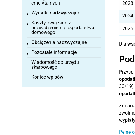
emerytalnych
2023
Wydatki nadzwyczajne
Toggle menu
2024
Koszty związane z
Toggle menu
prowadzeniem gospodarstwa
2025
domowego
Obciążenia nadzwyczajne
Dla
wsp
Toggle menu
Pozostałe informacje
Toggle menu
Pod
Wiadomość do urzędu
skarbowego
Przyspi
Koniec wpisów
opodat
33/19) 
opodat
Zmiana
zwolnio
wypłaty
Pełne o