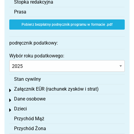
Stopka redakcyjna
Prasa
Pobierz bezpłatny podręcznik programu w formacie .pdf
podręcznik podatkowy:
Wybór roku podatkowego:
Stan cywilny
Załącznik EÜR (rachunek zysków i strat)
Toggle menu
Dane osobowe
Toggle menu
Dzieci
Toggle menu
Przychód Mąż
Przychód Żona