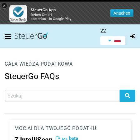
×
SteuerGo App
Ansehen
forium GmbH
kostenlos - In Google Play
22
CAŁA WIEDZA PODATKOWA
SteuerGo FAQs
MOC AI DLA TWOJEGO PODATKU:
beta
Z
IntelliScan