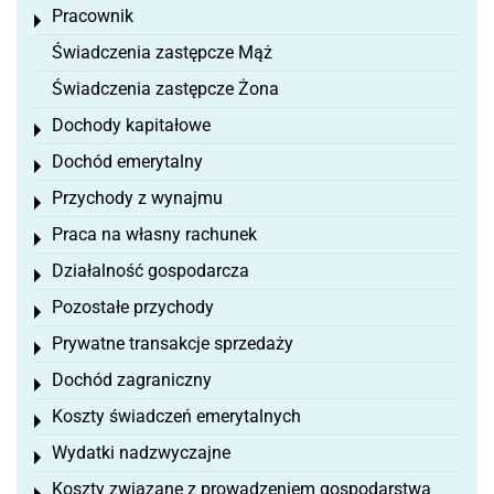
Pracownik
Toggle menu
Świadczenia zastępcze Mąż
Świadczenia zastępcze Żona
Dochody kapitałowe
Toggle menu
Dochód emerytalny
Toggle menu
Przychody z wynajmu
Toggle menu
Praca na własny rachunek
Toggle menu
Działalność gospodarcza
Toggle menu
Pozostałe przychody
Toggle menu
Prywatne transakcje sprzedaży
Toggle menu
Dochód zagraniczny
Toggle menu
Koszty świadczeń emerytalnych
Toggle menu
Wydatki nadzwyczajne
Toggle menu
Koszty związane z prowadzeniem gospodarstwa