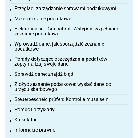
Toggle menu
Przegląd: zarządzanie sprawami podatkowymi
Toggle menu
Moje zeznanie podatkowe
Toggle menu
Elektronischer Datenabruf: Wstępnie wypełnione
Toggle menu
zeznanie podatkowe
Wprowadź dane: jak sporządzić zeznanie
Toggle menu
podatkowe
Porady dotyczące oszczędzania podatków:
Toggle menu
zoptymalizuj swoje dane
Sprawdź dane: znajdź błąd
Toggle menu
Złożyć zeznanie podatkowe: wysłać dane do
Toggle menu
urzędu skarbowego
Steuerbescheid prüfen: Kontrolle muss sein
Toggle menu
Pomoc i przykłady
Toggle menu
Kalkulator
Toggle menu
Informacje prawne
Toggle menu