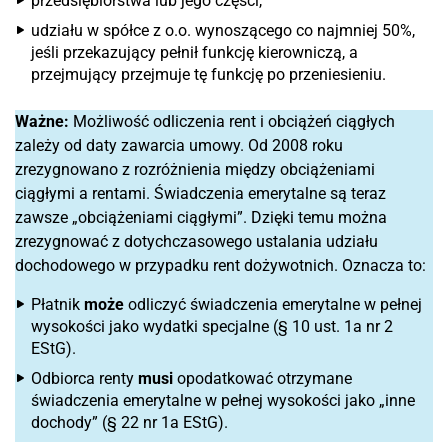
przedsiębiorstwa lub jego części,
udziału w spółce z o.o. wynoszącego co najmniej 50%,
jeśli przekazujący pełnił funkcję kierowniczą, a
przejmujący przejmuje tę funkcję po przeniesieniu.
Ważne:
Możliwość odliczenia rent i obciążeń ciągłych
zależy od daty zawarcia umowy. Od 2008 roku
zrezygnowano z rozróżnienia między obciążeniami
ciągłymi a rentami. Świadczenia emerytalne są teraz
zawsze „obciążeniami ciągłymi”. Dzięki temu można
zrezygnować z dotychczasowego ustalania udziału
dochodowego w przypadku rent dożywotnich. Oznacza to:
Płatnik
może
odliczyć świadczenia emerytalne w pełnej
wysokości jako wydatki specjalne (§ 10 ust. 1a nr 2
EStG).
Odbiorca renty
musi
opodatkować otrzymane
świadczenia emerytalne w pełnej wysokości jako „inne
dochody” (§ 22 nr 1a EStG).