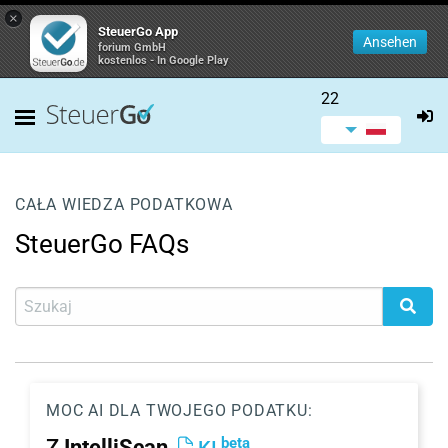
×
SteuerGo App
Ansehen
forium GmbH
kostenlos - In Google Play
22
CAŁA WIEDZA PODATKOWA
SteuerGo FAQs
MOC AI DLA TWOJEGO PODATKU:
beta
Z
IntelliScan