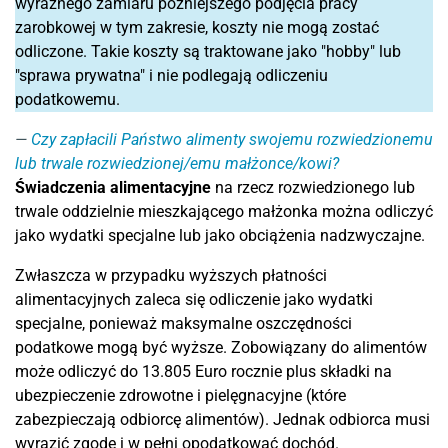
wyraźnego zamiaru późniejszego podjęcia pracy
zarobkowej w tym zakresie, koszty nie mogą zostać
odliczone. Takie koszty są traktowane jako "hobby" lub
"sprawa prywatna" i nie podlegają odliczeniu
podatkowemu.
Czy zapłacili Państwo alimenty swojemu rozwiedzionemu
lub trwale rozwiedzionej/emu małżonce/kowi?
Świadczenia alimentacyjne
na rzecz rozwiedzionego lub
trwale oddzielnie mieszkającego małżonka można odliczyć
jako wydatki specjalne lub jako obciążenia nadzwyczajne.
Zwłaszcza w przypadku wyższych płatności
alimentacyjnych zaleca się odliczenie jako wydatki
specjalne, ponieważ maksymalne oszczędności
podatkowe mogą być wyższe. Zobowiązany do alimentów
może odliczyć do 13.805 Euro rocznie plus składki na
ubezpieczenie zdrowotne i pielęgnacyjne (które
zabezpieczają odbiorcę alimentów). Jednak odbiorca musi
wyrazić zgodę i w pełni opodatkować dochód.