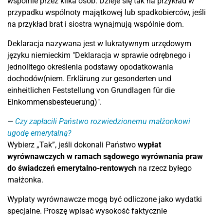
wspólnie przez kilka osób. Dzieje się tak na przykład w
przypadku wspólnoty majątkowej lub spadkobierców, jeśli
na przykład brat i siostra wynajmują wspólnie dom.
Deklaracja nazywana jest w lukratywnym urzędowym
języku niemieckim "Deklaracja w sprawie odrębnego i
jednolitego określenia podstawy opodatkowania
dochodów(niem. Erklärung zur gesonderten und
einheitlichen Feststellung von Grundlagen für die
Einkommensbesteuerung)".
Czy zapłacili Państwo rozwiedzionemu małżonkowi
ugodę emerytalną?
Wybierz „Tak”, jeśli dokonali Państwo
wypłat
wyrównawczych w ramach sądowego wyrównania praw
do świadczeń emerytalno-rentowych
na rzecz byłego
małżonka.
Wypłaty wyrównawcze mogą być odliczone jako wydatki
specjalne. Proszę wpisać wysokość faktycznie