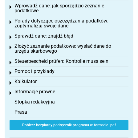
Wprowadź dane: jak sporządzić zeznanie
Toggle menu
podatkowe
Porady dotyczące oszczędzania podatków:
Toggle menu
zoptymalizuj swoje dane
Sprawdź dane: znajdź błąd
Toggle menu
Złożyć zeznanie podatkowe: wysłać dane do
Toggle menu
urzędu skarbowego
Steuerbescheid prüfen: Kontrolle muss sein
Toggle menu
Pomoc i przykłady
Toggle menu
Kalkulator
Toggle menu
Informacje prawne
Toggle menu
Stopka redakcyjna
Prasa
Pobierz bezpłatny podręcznik programu w formacie .pdf