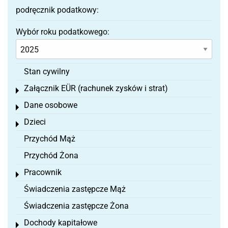
podręcznik podatkowy:
Wybór roku podatkowego:
Stan cywilny
Załącznik EÜR (rachunek zysków i strat)
Toggle menu
Dane osobowe
Toggle menu
Dzieci
Toggle menu
Przychód Mąż
Przychód Żona
Pracownik
Toggle menu
Świadczenia zastępcze Mąż
Świadczenia zastępcze Żona
Dochody kapitałowe
Toggle menu