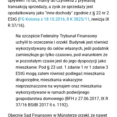
upływem 10 lat, mamy do czynienia z prywatną
transakcją sprzedaży, a zysk ze sprzedaży jest
opodatkowany jako "inne dochody" zgodnie z § 22 nr 2
EStG (
FG Kolonia z 18.10.2016, 8 K 3825/11
, rewizja IX
R 37/16).
Na szczęście Federalny Trybunał Finansowy
uchylił to orzeczenie i orzekł: Budynek jest również
wykorzystywany do celów własnych, jeśli podatnik
zamieszkuje go tylko czasowo, pod warunkiem że
w pozostałym czasie jest do jego dyspozycji jako
mieszkanie. Pod § 23 ust. 1 zdanie 1 nr 1 zdanie 3
EStG mogą zatem również podlegać mieszkania
drugorzędne, mieszkania wakacyjne
nieprzeznaczone na wynajem oraz mieszkania
wykorzystywane w ramach podwójnego
gospodarstwa domowego (BFH z 27.06.2017, IX R
37/16 BStBl 2017 II s. 1192).
Obecnie Sąd Finansowy w Münsterze orzekł, że nawet