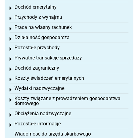
Dochód emerytalny
Toggle menu
Przychody z wynajmu
Toggle menu
Praca na własny rachunek
Toggle menu
Działalność gospodarcza
Toggle menu
Pozostałe przychody
Toggle menu
Prywatne transakcje sprzedaży
Toggle menu
Dochód zagraniczny
Toggle menu
Koszty świadczeń emerytalnych
Toggle menu
Wydatki nadzwyczajne
Toggle menu
Koszty związane z prowadzeniem gospodarstwa
Toggle menu
domowego
Obciążenia nadzwyczajne
Toggle menu
Pozostałe informacje
Toggle menu
Wiadomość do urzędu skarbowego