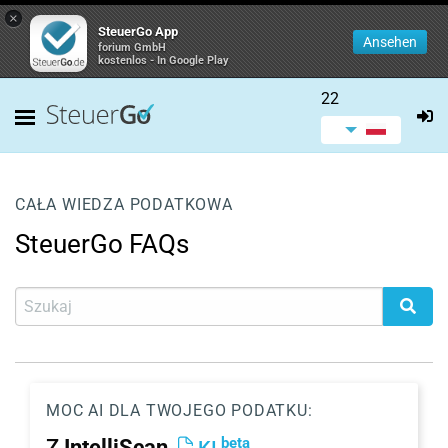
×
SteuerGo App
Ansehen
forium GmbH
kostenlos - In Google Play
22
CAŁA WIEDZA PODATKOWA
SteuerGo FAQs
MOC AI DLA TWOJEGO PODATKU:
beta
Z
IntelliScan