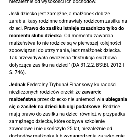
niezależnie od wysokości ich dochodów.
Jeśli dziecko jest zamężne, a małżonek dobrze
zarabia, kasy rodzinne odmawiały rodzicom zasiłku na
dzieci.
Prawo do zasiłku istnieje zasadniczo tylko
do
momentu ślubu dziecka
. Od momentu zawarcia
małżeństwa to nie rodzice są w pierwszej kolejności
zobowiązani do utrzymania, lecz małżonek dziecka.
Tak przewidywała ówczesna "Instrukcja służbowa
dotycząca zasiłku na dzieci" (DA 31.2.2, BStBl. 2012 I
S. 746).
Jednak
Federalny Trybunał Finansowy ku radości
niezliczonych rodziców orzekł, że
zawarcie
małżeństwa
przez dziecko nie uniemożliwia
ubiegania
się o zasiłek na dzieci lub ulgi podatkowe
. Rodzice
mają prawo do zasiłku na dzieci również w przypadku
zamężnego dziecka, które odbywa szkolenie
zawodowe i nie ukończyło 25 lat, niezależnie od
dochodów małżonka lub wynagrodzenia za szkolenie