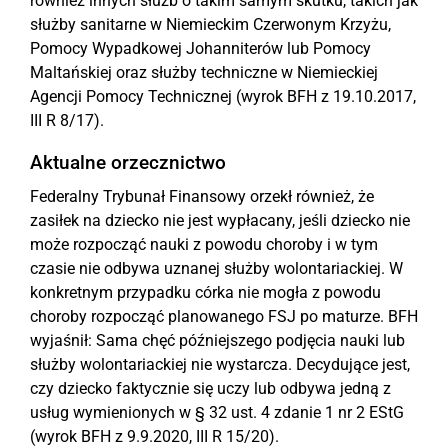
również innych służb o takim samym skutku, takich jak
służby sanitarne w Niemieckim Czerwonym Krzyżu,
Pomocy Wypadkowej Johanniterów lub Pomocy
Maltańskiej oraz służby techniczne w Niemieckiej
Agencji Pomocy Technicznej (wyrok BFH z 19.10.2017,
III R 8/17).
Aktualne orzecznictwo
Federalny Trybunał Finansowy orzekł również, że
zasiłek na dziecko nie jest wypłacany, jeśli dziecko nie
może rozpocząć nauki z powodu choroby i w tym
czasie nie odbywa uznanej służby wolontariackiej. W
konkretnym przypadku córka nie mogła z powodu
choroby rozpocząć planowanego FSJ po maturze. BFH
wyjaśnił: Sama chęć późniejszego podjęcia nauki lub
służby wolontariackiej nie wystarcza. Decydujące jest,
czy dziecko faktycznie się uczy lub odbywa jedną z
usług wymienionych w § 32 ust. 4 zdanie 1 nr 2 EStG
(wyrok BFH z 9.9.2020, III R 15/20).