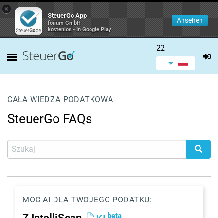
×
SteuerGo App
Ansehen
forium GmbH
kostenlos - In Google Play
22
CAŁA WIEDZA PODATKOWA
SteuerGo FAQs
MOC AI DLA TWOJEGO PODATKU:
beta
Z
IntelliScan