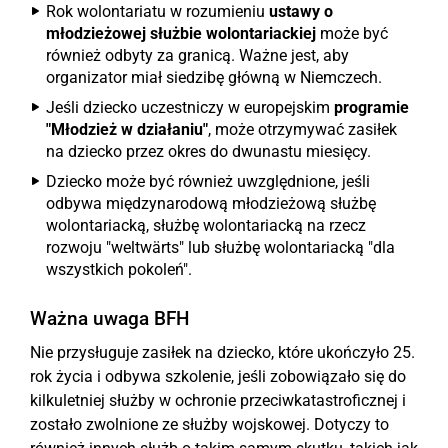
Rok wolontariatu w rozumieniu
ustawy o
młodzieżowej służbie wolontariackiej
może być
również odbyty za granicą. Ważne jest, aby
organizator miał siedzibę główną w Niemczech.
Jeśli dziecko uczestniczy w europejskim
programie
"Młodzież w działaniu"
, może otrzymywać zasiłek
na dziecko przez okres do dwunastu miesięcy.
Dziecko może być również uwzględnione, jeśli
odbywa międzynarodową młodzieżową służbę
wolontariacką, służbę wolontariacką na rzecz
rozwoju "weltwärts" lub służbę wolontariacką "dla
wszystkich pokoleń".
Ważna uwaga BFH
Nie przysługuje zasiłek na dziecko, które ukończyło 25.
rok życia i odbywa szkolenie, jeśli zobowiązało się do
kilkuletniej służby w ochronie przeciwkatastroficznej i
zostało zwolnione ze służby wojskowej. Dotyczy to