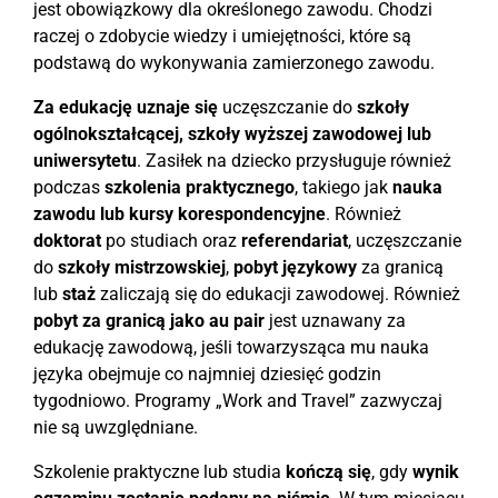
jest obowiązkowy dla określonego zawodu. Chodzi
raczej o zdobycie wiedzy i umiejętności, które są
podstawą do wykonywania zamierzonego zawodu.
Za edukację uznaje się
uczęszczanie do
szkoły
ogólnokształcącej, szkoły wyższej zawodowej lub
uniwersytetu
. Zasiłek na dziecko przysługuje również
podczas
szkolenia praktycznego
, takiego jak
nauka
zawodu lub kursy korespondencyjne
. Również
doktorat
po studiach oraz
referendariat
, uczęszczanie
do
szkoły mistrzowskiej
,
pobyt językowy
za granicą
lub
staż
zaliczają się do edukacji zawodowej. Również
pobyt za granicą jako au pair
jest uznawany za
edukację zawodową, jeśli towarzysząca mu nauka
języka obejmuje co najmniej dziesięć godzin
tygodniowo. Programy „Work and Travel” zazwyczaj
nie są uwzględniane.
Szkolenie praktyczne lub studia
kończą się
, gdy
wynik