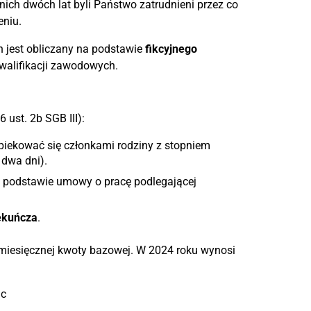
ich dwóch lat byli Państwo zatrudnieni przez co
eniu.
h jest obliczany na podstawie
fikcyjnego
kwalifikacji zawodowych.
6 ust. 2b SGB III):
opiekować się członkami rodziny z stopniem
 dwa dni).
a podstawie umowy o pracę podlegającej
ekuńcza
.
miesięcznej kwoty bazowej. W 2024 roku wynosi
ąc