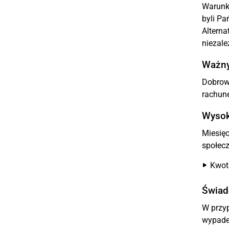
Warunki
byli Pa
Alterna
niezale
Ważny
Dobrow
rachun
Wysok
Miesię
społec
Kwot
Świad
W przyp
wypade