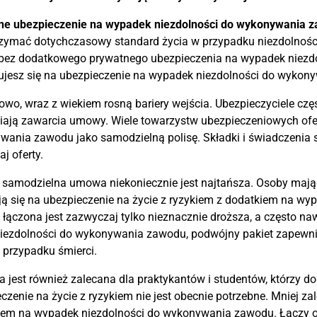
ne ubezpieczenie na wypadek niezdolności do wykonywania 
zymać dotychczasowy standard życia w przypadku niezdolnośc
 bez dodatkowego prywatnego ubezpieczenia na wypadek niezd
jesz się na ubezpieczenie na wypadek niezdolności do wykony
wo, wraz z wiekiem rosną bariery wejścia. Ubezpieczyciele cz
ają zawarcia umowy. Wiele towarzystw ubezpieczeniowych ofer
ania zawodu jako samodzielną polisę. Składki i świadczenia s
j oferty.
samodzielna umowa niekoniecznie jest najtańsza. Osoby mając
ą się na ubezpieczenie na życie z ryzykiem z dodatkiem na w
ączona jest zazwyczaj tylko nieznacznie droższa, a często naw
niezdolności do wykonywania zawodu, podwójny pakiet zapewni
 przypadku śmierci.
a jest również zalecana dla praktykantów i studentów, którzy dop
czenie na życie z ryzykiem nie jest obecnie potrzebne. Mniej za
iem na wypadek niezdolności do wykonywania zawodu. Łączy o