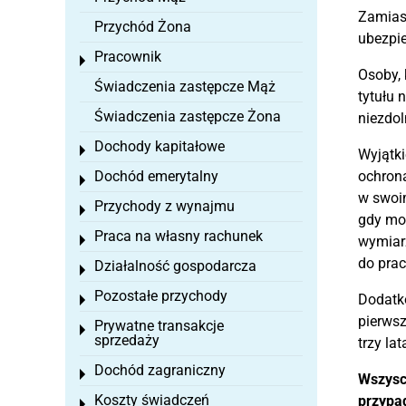
Zamiast
Przychód Żona
ubezpie
Pracownik
Toggle menu
Osoby, 
Świadczenia zastępcze Mąż
tytułu 
Świadczenia zastępcze Żona
niezdol
Dochody kapitałowe
Toggle menu
Wyjątki
Dochód emerytalny
ochrona
Toggle menu
w swoim
Przychody z wynajmu
Toggle menu
gdy mog
Praca na własny rachunek
Toggle menu
wymiarz
do prac
Działalność gospodarcza
Toggle menu
Pozostałe przychody
Dodatko
Toggle menu
pierwsz
Prywatne transakcje
Toggle menu
sprzedaży
trzy la
Dochód zagraniczny
Toggle menu
Wszyscy
Koszty świadczeń
przypad
Toggle menu