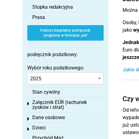
Stopka redakcyjna
Można u
Prasa
Osoby, 
jako
wy
Pobierz bezpłatny podręcznik
programu w formacie .pdf
Jedna
Euro dl
podręcznik podatkowy:
jeszcz
Wybór roku podatkowego:
Jakie s
Stan cywilny
Czy w
Załącznik EÜR (rachunek
Toggle menu
zysków i strat)
Od refo
Dane osobowe
wypadek
Toggle menu
już us
Dzieci
Toggle menu
ustawo
Przychód Mąż