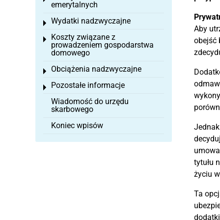
emerytalnych
Prywat
Wydatki nadzwyczajne
Toggle menu
Aby utr
Koszty związane z
Toggle menu
obejść
prowadzeniem gospodarstwa
zdecydu
domowego
Obciążenia nadzwyczajne
Toggle menu
Dodatko
odmawi
Pozostałe informacje
Toggle menu
wykonyw
Wiadomość do urzędu
porówna
skarbowego
Koniec wpisów
Jednak 
decyduj
umowa ł
tytułu 
życiu w
Ta opcj
ubezpie
dodatk