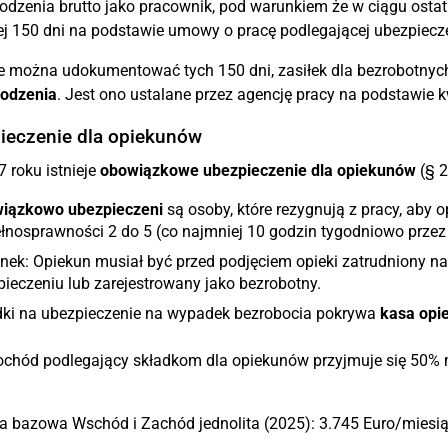
dzenia brutto jako pracownik, pod warunkiem że w ciągu ostatn
j 150 dni na podstawie umowy o pracę podlegającej ubezpiecz
ie można udokumentować tych 150 dni, zasiłek dla bezrobotnyc
odzenia
. Jest ono ustalane przez agencję pracy na podstawie 
ieczenie dla opiekunów
 roku istnieje
obowiązkowe ubezpieczenie dla opiekunów
(§ 2
iązkowo ubezpieczeni
są osoby, które rezygnują z pracy, aby 
łnosprawności 2 do 5 (co najmniej 10 godzin tygodniowo przez
nek: Opiekun musiał być przed podjęciem opieki zatrudniony n
ieczeniu lub zarejestrowany jako bezrobotny.
dki na ubezpieczenie na wypadek bezrobocia pokrywa
kasa opi
chód podlegający składkom dla opiekunów przyjmuje się 50% 
a bazowa Wschód i Zachód jednolita (2025): 3.745 Euro/miesi