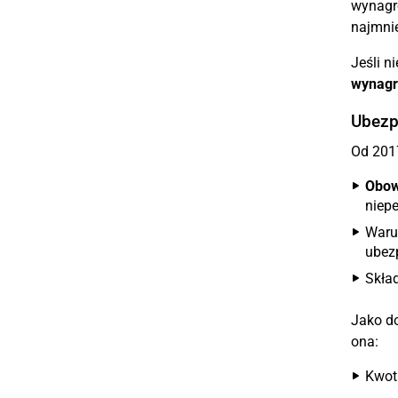
wynagro
najmnie
Jeśli n
wynagr
Ubezp
Od 2017
Obow
niepe
Waru
ubezp
Skła
Jako do
ona:
Kwot