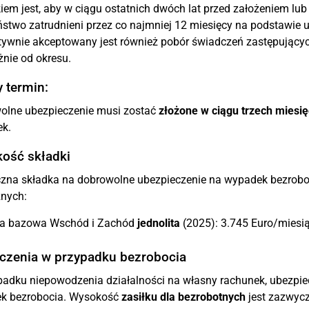
em jest, aby w ciągu ostatnich dwóch lat przed założeniem lu
ństwo zatrudnieni przez co najmniej 12 miesięcy na podstawie
tywnie akceptowany jest również pobór świadczeń zastępującyc
żnie od okresu.
 termin:
olne ubezpieczenie musi zostać
złożone w ciągu trzech miesię
ek.
ość składki
czna składka na dobrowolne ubezpieczenie na wypadek bezrobo
znych:
a bazowa Wschód i Zachód
jednolita
(2025): 3.745 Euro/miesi
czenia w przypadku bezrobocia
adku niepowodzenia działalności na własny rachunek, ubezpie
k bezrobocia. Wysokość
zasiłku dla bezrobotnych
jest zazwycz