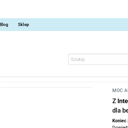
Blog
Sklep
MOC A
Z
Int
dla b
Koniec
Dowiedz