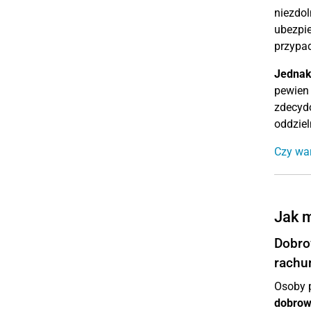
niezdo
ubezpie
przypa
Jednak
pewien 
zdecydo
oddziel
Czy war
Jak m
Dobro
rachu
Osoby p
dobrow