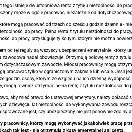
 tego istnieje dwustopniowa renta z tytułu niezdolności do prac
czony może w ogóle pracować, niezależnie od dotychczasowego
które mogą pracować od trzech do sześciu godzin dziennie - ni
niezdolności do pracy. Pełna renta z tytułu niezdolności do prac
ności do pracy, przysługuje tylko tym, którym nie można powierz
em od tej reguły są wszyscy ubezpieczeni emerytalnie, którzy uro
 zawodowa nadal obowiązuje. Otrzymują połowę renty z tytułu n
 dotychczasowym zawodzie. Młodsi pracownicy mogą otrzymać r
ą pracować tylko w ograniczonym zakresie lub wcale. Jeśli je
e godzin, osoby, którym ze względu na ich dzienną wydajność pr
y, mogą również otrzymać pełną rentę z tytułu niezdolności do 
wo, aby mieć prawo do ustawowej emerytury, należy opłacać skł
ych dziewięciu lat niezdolności do wykonywania zawodu roszcz
ta sprawdzane jest, czy ubezpieczony nie jest ponownie zdolny d
 pracownicy, którzy mogą wykonywać jakąkolwiek pracę przez 
kach tak jest - nie otrzymują z kasy emerytalnej ani centa.