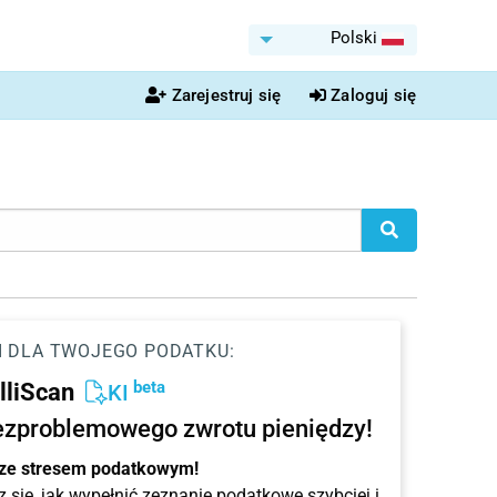
Polski
Zarejestruj się
Zaloguj się
I DLA TWOJEGO PODATKU:
beta
elliScan
KI
ezproblemowego zwrotu pieniędzy!
 ze stresem podatkowym!
 się, jak wypełnić zeznanie podatkowe szybciej i