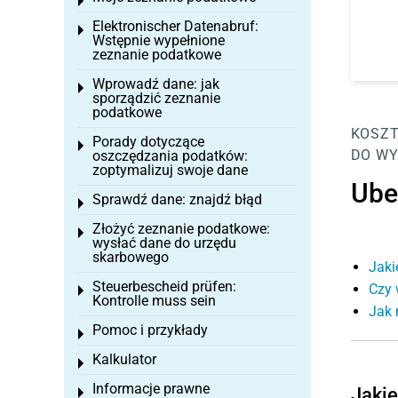
Toggle menu
Elektronischer Datenabruf:
Toggle menu
Wstępnie wypełnione
zeznanie podatkowe
Wprowadź dane: jak
Toggle menu
sporządzić zeznanie
podatkowe
KOSZT
Porady dotyczące
Toggle menu
DO WY
oszczędzania podatków:
zoptymalizuj swoje dane
Ube
Sprawdź dane: znajdź błąd
Toggle menu
Złożyć zeznanie podatkowe:
Toggle menu
wysłać dane do urzędu
skarbowego
Jaki
Steuerbescheid prüfen:
Czy 
Toggle menu
Kontrolle muss sein
Jak 
Pomoc i przykłady
Toggle menu
Kalkulator
Toggle menu
Informacje prawne
Jakie
Toggle menu