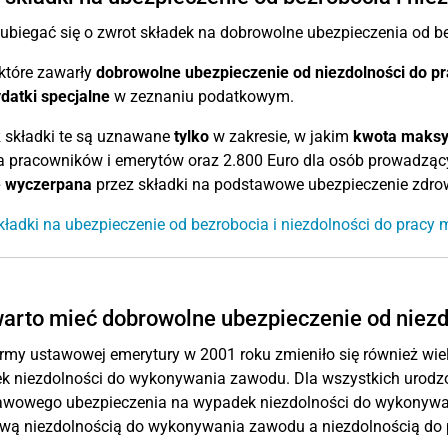
biegać się o zwrot składek na dobrowolne ubezpieczenia od bez
które zawarły
dobrowolne ubezpieczenie od niezdolności do pr
datki specjalne
w zeznaniu podatkowym.
k
składki te są uznawane
tylko
w zakresie, w jakim
kwota maks
a pracowników i emerytów oraz 2.800 Euro dla osób prowadząc
e
wyczerpana
przez składki na podstawowe ubezpieczenie zdrow
kładki na ubezpieczenie od bezrobocia i niezdolności do pracy
arto mieć dobrowolne ubezpieczenie od niez
rmy ustawowej emerytury w 2001 roku zmieniło się również wi
 niezdolności do wykonywania zawodu. Dla wszystkich urodzon
tawowego ubezpieczenia na wypadek niezdolności do wykonywan
wą niezdolnością do wykonywania zawodu a niezdolnością do 