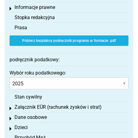
Informacje prawne
Toggle menu
Stopka redakcyjna
Prasa
Pobierz bezpłatny podręcznik programu w formacie .pdf
podręcznik podatkowy:
Wybór roku podatkowego:
Stan cywilny
Załącznik EÜR (rachunek zysków i strat)
Toggle menu
Dane osobowe
Toggle menu
Dzieci
Toggle menu
Przychód Mąż