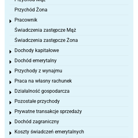
Przychód Żona
Pracownik
Toggle menu
Świadczenia zastępcze Mąż
Świadczenia zastępcze Żona
Dochody kapitałowe
Toggle menu
Dochód emerytalny
Toggle menu
Przychody z wynajmu
Toggle menu
Praca na własny rachunek
Toggle menu
Działalność gospodarcza
Toggle menu
Pozostałe przychody
Toggle menu
Prywatne transakcje sprzedaży
Toggle menu
Dochód zagraniczny
Toggle menu
Koszty świadczeń emerytalnych
Toggle menu