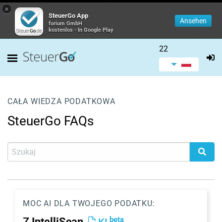
×
SteuerGo App
Ansehen
forium GmbH
kostenlos - In Google Play
22
CAŁA WIEDZA PODATKOWA
SteuerGo FAQs
MOC AI DLA TWOJEGO PODATKU:
beta
Z
IntelliScan