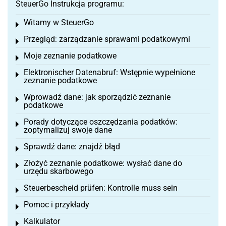
SteuerGo Instrukcja programu:
Witamy w SteuerGo
Toggle menu
Przegląd: zarządzanie sprawami podatkowymi
Toggle menu
Moje zeznanie podatkowe
Toggle menu
Elektronischer Datenabruf: Wstępnie wypełnione
Toggle menu
zeznanie podatkowe
Wprowadź dane: jak sporządzić zeznanie
Toggle menu
podatkowe
Porady dotyczące oszczędzania podatków:
Toggle menu
zoptymalizuj swoje dane
Sprawdź dane: znajdź błąd
Toggle menu
Złożyć zeznanie podatkowe: wysłać dane do
Toggle menu
urzędu skarbowego
Steuerbescheid prüfen: Kontrolle muss sein
Toggle menu
Pomoc i przykłady
Toggle menu
Kalkulator
Toggle menu