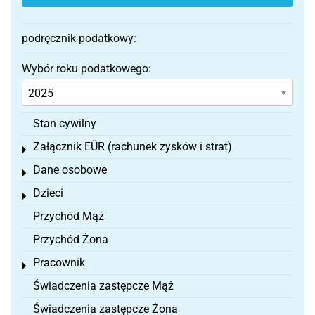
podręcznik podatkowy:
Wybór roku podatkowego:
Stan cywilny
Załącznik EÜR (rachunek zysków i strat)
Toggle menu
Dane osobowe
Toggle menu
Dzieci
Toggle menu
Przychód Mąż
Przychód Żona
Pracownik
Toggle menu
Świadczenia zastępcze Mąż
Świadczenia zastępcze Żona