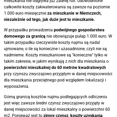
mieszkania nie odgrywa już żadnej roli. Udowodnione
całkowite koszty zakwaterowania są zawsze na poziomie
1.000 euro miesięcznie
za mieszkanie w Niemczech,
niezależnie od tego, jak duże jest to mieszkanie.
W przypadku prowadzenia
podwójnego gospodarstwa
domowego za granicą
nie obowiązuje pułap 1.000 euro. W
takim przypadku rzeczywiste koszty najmu są nadal
ujmowane, o ile są konieczne i uzasadnione, czyli nie są
nadmierne. Koszty mieszkaniowe są "konieczne" tylko w
takim zakresie, w jakim wynikają z nich dla mieszkania o
powierzchni mieszkalnej do 60 metrów kwadratowych
przy czynszu zwyczajowo przyjętym w danej miejscowości
dla mieszkania przeciętnego pod względem lokalizacji i
wyposażenia.
Górną granicą kosztów najmu podlegających odliczeniu
jest więc zawsze średni czynsz zwyczajowo przyjęty w
danej miejscowości za lokal mieszkalny o powierzchni 60
m2. Ponieważ jest to
zimny czynsz
,
koszty uzyskania