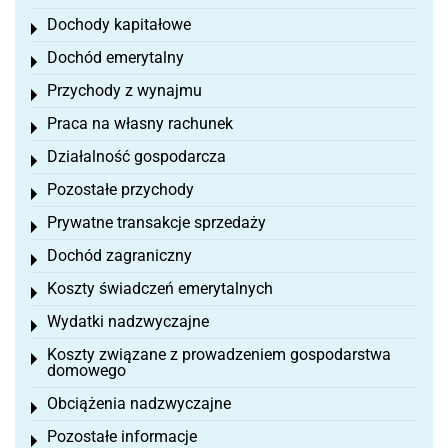
Dochody kapitałowe
Toggle menu
Dochód emerytalny
Toggle menu
Przychody z wynajmu
Toggle menu
Praca na własny rachunek
Toggle menu
Działalność gospodarcza
Toggle menu
Pozostałe przychody
Toggle menu
Prywatne transakcje sprzedaży
Toggle menu
Dochód zagraniczny
Toggle menu
Koszty świadczeń emerytalnych
Toggle menu
Wydatki nadzwyczajne
Toggle menu
Koszty związane z prowadzeniem gospodarstwa
Toggle menu
domowego
Obciążenia nadzwyczajne
Toggle menu
Pozostałe informacje
Toggle menu