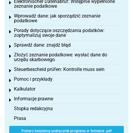
Elektronischer Datenabruf: Wstępnie wypełnione
Toggle menu
zeznanie podatkowe
Wprowadź dane: jak sporządzić zeznanie
Toggle menu
podatkowe
Porady dotyczące oszczędzania podatków:
Toggle menu
zoptymalizuj swoje dane
Sprawdź dane: znajdź błąd
Toggle menu
Złożyć zeznanie podatkowe: wysłać dane do
Toggle menu
urzędu skarbowego
Steuerbescheid prüfen: Kontrolle muss sein
Toggle menu
Pomoc i przykłady
Toggle menu
Kalkulator
Toggle menu
Informacje prawne
Toggle menu
Stopka redakcyjna
Prasa
Pobierz bezpłatny podręcznik programu w formacie .pdf