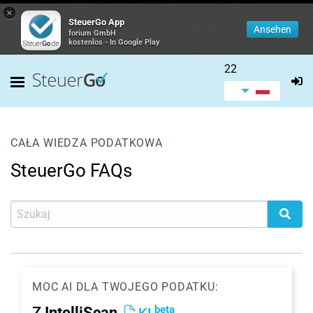
×
SteuerGo App
Ansehen
forium GmbH
kostenlos - In Google Play
22
CAŁA WIEDZA PODATKOWA
SteuerGo FAQs
MOC AI DLA TWOJEGO PODATKU:
beta
Z
IntelliScan