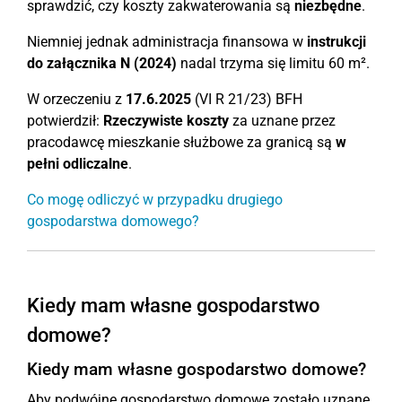
sprawdzić, czy koszty zakwaterowania są
niezbędne
.
Niemniej jednak administracja finansowa w
instrukcji
do załącznika N (2024)
nadal trzyma się limitu 60 m².
W orzeczeniu z
17.6.2025
(VI R 21/23) BFH
potwierdził:
Rzeczywiste koszty
za uznane przez
pracodawcę mieszkanie służbowe za granicą są
w
pełni odliczalne
.
Co mogę odliczyć w przypadku drugiego
gospodarstwa domowego?
Kiedy mam własne gospodarstwo
domowe?
Kiedy mam własne gospodarstwo domowe?
Aby podwójne gospodarstwo domowe zostało uznane