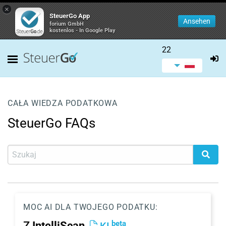
×
SteuerGo App
Ansehen
forium GmbH
kostenlos - In Google Play
22
CAŁA WIEDZA PODATKOWA
SteuerGo FAQs
MOC AI DLA TWOJEGO PODATKU:
beta
Z
IntelliScan