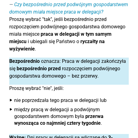
Czy bezpośrednio przed podwójnym gospodarstwem
domowym miała miejsce praca w delegacji?
Proszę wybrać "tak", jeśli bezpośrednio przed
rozpoczęciem podwójnego gospodarstwa domowego
miała miejsce
praca w delegacji w tym samym
miejscu
i ubiegali się Państwo o
ryczałty na
wyżywienie
.
Bezpośrednio
oznacza: Praca w delegacji zakończyła
się
bezpośrednio przed
rozpoczęciem podwójnego
gospodarstwa domowego – bez przerwy.
Proszę wybrać "nie", jeśli:
nie poprzedzała tego praca w delegacji lub
między pracą w delegacji a podwójnym
gospodarstwem domowym była
przerwa
wynosząca co najmniej cztery tygodnie
.
Ważne:
Dni pracy w delegacji są wliczane do
3-