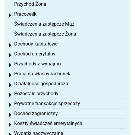
Przychód Żona
Pracownik
Toggle menu
Świadczenia zastępcze Mąż
Świadczenia zastępcze Żona
Dochody kapitałowe
Toggle menu
Dochód emerytalny
Toggle menu
Przychody z wynajmu
Toggle menu
Praca na własny rachunek
Toggle menu
Działalność gospodarcza
Toggle menu
Pozostałe przychody
Toggle menu
Prywatne transakcje sprzedaży
Toggle menu
Dochód zagraniczny
Toggle menu
Koszty świadczeń emerytalnych
Toggle menu
Wydatki nadzwyczajne