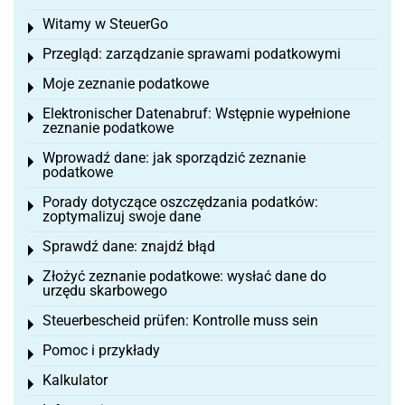
Witamy w SteuerGo
Toggle menu
Przegląd: zarządzanie sprawami podatkowymi
Toggle menu
Moje zeznanie podatkowe
Toggle menu
Elektronischer Datenabruf: Wstępnie wypełnione
Toggle menu
zeznanie podatkowe
Wprowadź dane: jak sporządzić zeznanie
Toggle menu
podatkowe
Porady dotyczące oszczędzania podatków:
Toggle menu
zoptymalizuj swoje dane
Sprawdź dane: znajdź błąd
Toggle menu
Złożyć zeznanie podatkowe: wysłać dane do
Toggle menu
urzędu skarbowego
Steuerbescheid prüfen: Kontrolle muss sein
Toggle menu
Pomoc i przykłady
Toggle menu
Kalkulator
Toggle menu