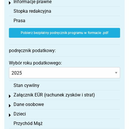
Informacje prawne
Toggle menu
Stopka redakcyjna
Prasa
Pobierz bezpłatny podręcznik programu w formacie .pdf
podręcznik podatkowy:
Wybór roku podatkowego:
Stan cywilny
Załącznik EÜR (rachunek zysków i strat)
Toggle menu
Dane osobowe
Toggle menu
Dzieci
Toggle menu
Przychód Mąż