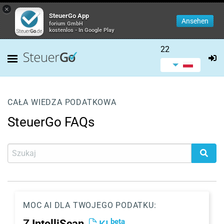
×
SteuerGo App
Ansehen
forium GmbH
kostenlos - In Google Play
22
CAŁA WIEDZA PODATKOWA
SteuerGo FAQs
MOC AI DLA TWOJEGO PODATKU:
beta
Z
IntelliScan