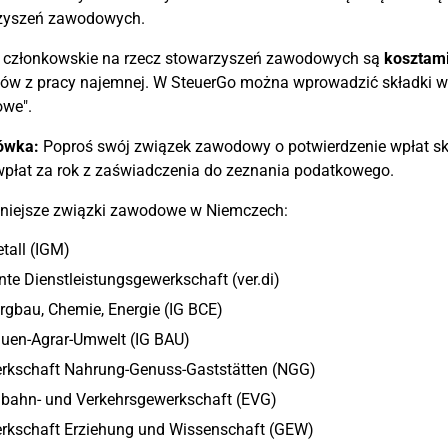
zyszeń zawodowych.
i członkowskie na rzecz stowarzyszeń zawodowych są
kosztami
w z pracy najemnej. W SteuerGo można wprowadzić składki w s
we".
ówka:
Poproś swój związek zawodowy o potwierdzenie wpłat skł
płat za rok z zaświadczenia do zeznania podatkowego.
niejsze związki zawodowe w Niemczech:
tall (IGM)
nte Dienstleistungsgewerkschaft (ver.di)
rgbau, Chemie, Energie (IG BCE)
auen-Agrar-Umwelt (IG BAU)
rkschaft Nahrung-Genuss-Gaststätten (NGG)
nbahn- und Verkehrsgewerkschaft (EVG)
rkschaft Erziehung und Wissenschaft (GEW)