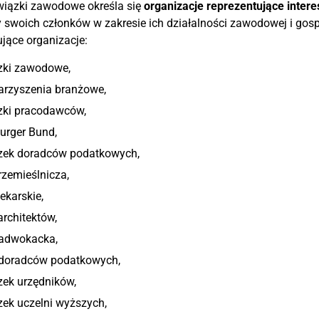
wiązki zawodowe określa się
organizacje reprezentujące inter
y swoich członków w zakresie ich działalności zawodowej i gos
jące organizacje:
zki zawodowe,
arzyszenia branżowe,
zki pracodawców,
urger Bund,
zek doradców podatkowych,
rzemieślnicza,
lekarskie,
architektów,
 adwokacka,
 doradców podatkowych,
zek urzędników,
ek uczelni wyższych,