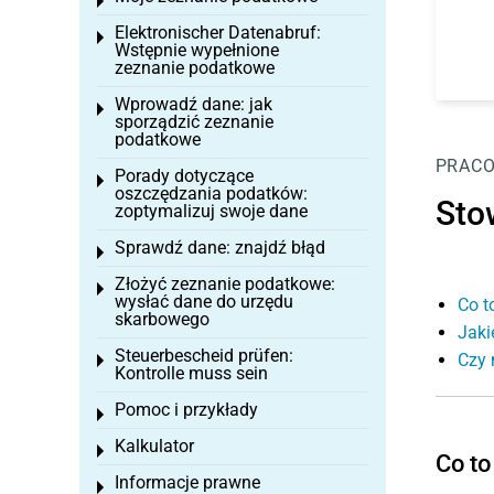
Toggle menu
Elektronischer Datenabruf:
Toggle menu
Wstępnie wypełnione
zeznanie podatkowe
Wprowadź dane: jak
Toggle menu
sporządzić zeznanie
podatkowe
PRAC
Porady dotyczące
Toggle menu
oszczędzania podatków:
Sto
zoptymalizuj swoje dane
Sprawdź dane: znajdź błąd
Toggle menu
Złożyć zeznanie podatkowe:
Toggle menu
wysłać dane do urzędu
Co t
skarbowego
Jaki
Steuerbescheid prüfen:
Czy 
Toggle menu
Kontrolle muss sein
Pomoc i przykłady
Toggle menu
Kalkulator
Toggle menu
Co to
Informacje prawne
Toggle menu