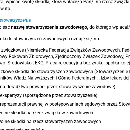
taj wpisać kwotę składki, którą wpłacił/a Pan/i na rzecz zwią
w itp.
stowarzyszenia
pisać
nazwę stowarzyszenia zawodowego,
do którego wpłacał/
dki do stowarzyszeń zawodowych uznaje się, np.
i związkowe (Niemiecka Federacja Związków Zawodowych, Feder
wy Rokowań Zbiorowych, Zjednoczony Związek Zawodowy, P
wo- Środowisko , EKG, Praca rekreacyjna bez zysku, spółka kolej
zkowe składki do stowarzyszeń zawodowych (Stowarzyszenie N
ików Władz Najwyższych i Górno Federalnych, , Izby lekarskiej, I
 na doradztwo prawne przez stowarzyszenie zawodowe)
ekspertyzy (sporządzone przez stowarzyszenie)
 reprezentacji prawnej w postępowaniach sądowych przez Stow
olne składki na rzecz związków zawodowych
olne składki na rzecz stowarzyszeń zawodowych