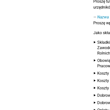
Proszę tu
urzędnikó
Nazwa 
Proszę w
Jako skła
Składk
Zawodo
Rolnict
Obowią
Pracown
Koszty
Koszty 
Koszty
Dobrow
Dobrow