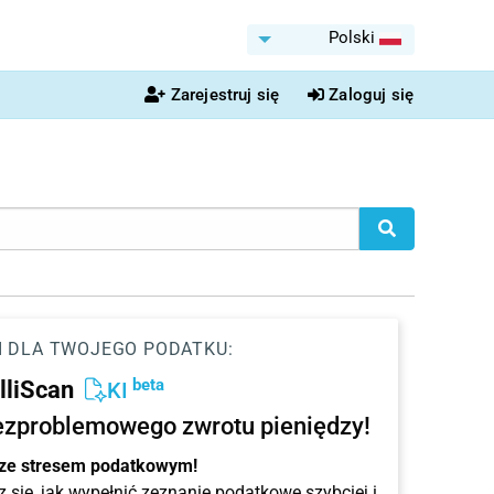
Polski
Zarejestruj się
Zaloguj się
I DLA TWOJEGO PODATKU:
beta
elliScan
KI
ezproblemowego zwrotu pieniędzy!
 ze stresem podatkowym!
 się, jak wypełnić zeznanie podatkowe szybciej i