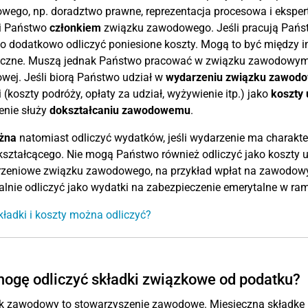
ego, np. doradztwo prawne, reprezentacja procesowa i ekspert
li Państwo
członkiem
związku zawodowego. Jeśli pracują Pań
 dodatkowo odliczyć poniesione koszty. Mogą to być między in
iczne. Muszą jednak Państwo pracować w związku zawodowym, k
ej. Jeśli biorą Państwo udział w
wydarzeniu związku zawod
 (koszty podróży, opłaty za udział, wyżywienie itp.) jako
koszty
enie służy
dokształcaniu zawodowemu
.
żna
natomiast odliczyć wydatków, jeśli wydarzenie ma charakte
ształcącego. Nie mogą Państwo również odliczyć jako koszty 
rzeniowe związku zawodowego, na przykład wpłat na zawodowy
lnie odliczyć jako wydatki na zabezpieczenie emerytalne w r
kładki i koszty można odliczyć?
ogę odliczyć składki związkowe od podatku?
k zawodowy to stowarzyszenie zawodowe. Miesięczną składkę m