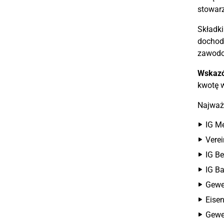
stowar
Składk
dochodó
zawodo
Wskaz
kwotę w
Najważ
IG Me
Verei
IG Be
IG B
Gewe
Eise
Gewe