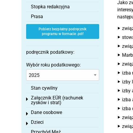
Jako z
Stopka redakcyjna
interes
Prasa
następu
zwią
Pobierz bezpłatny podręcznik
programu w formacie .pdf
stow
zwią
podręcznik podatkowy:
Marb
zwią
Wybór roku podatkowego:
izba 
izby 
Stan cywilny
izby 
Załącznik EÜR (rachunek
Toggle menu
izba
zysków i strat)
izba
Dane osobowe
Toggle menu
zwią
Dzieci
Toggle menu
związ
Przychód Mąż