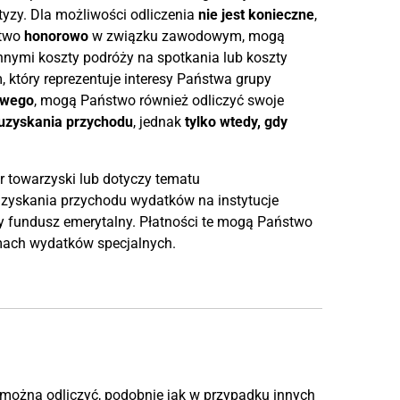
yzy. Dla możliwości odliczenia
nie jest konieczne
,
stwo
honorowo
w związku zawodowym, mogą
nymi koszty podróży na spotkania lub koszty
tóry reprezentuje interesy Państwa grupy
owego
, mogą Państwo również odliczyć swoje
 uzyskania przychodu
, jednak
tylko wtedy, gdy
r towarzyski lub dotyczy tematu
uzyskania przychodu wydatków na instytucje
 fundusz emerytalny. Płatności te mogą Państwo
amach wydatków specjalnych.
ożna odliczyć, podobnie jak w przypadku innych