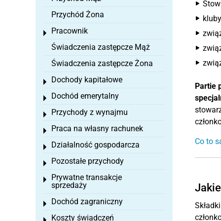
Stowa
Przychód Żona
klub
Pracownik
zwią
Toggle menu
Świadczenia zastępcze Mąż
zwią
zwią
Świadczenia zastępcze Żona
Dochody kapitałowe
Toggle menu
Partie 
Dochód emerytalny
specja
Toggle menu
stowar
Przychody z wynajmu
Toggle menu
członk
Praca na własny rachunek
Toggle menu
Co to 
Działalność gospodarcza
Toggle menu
Pozostałe przychody
Toggle menu
Prywatne transakcje
Toggle menu
sprzedaży
Jakie
Dochód zagraniczny
Toggle menu
Składk
członko
Koszty świadczeń
Toggle menu