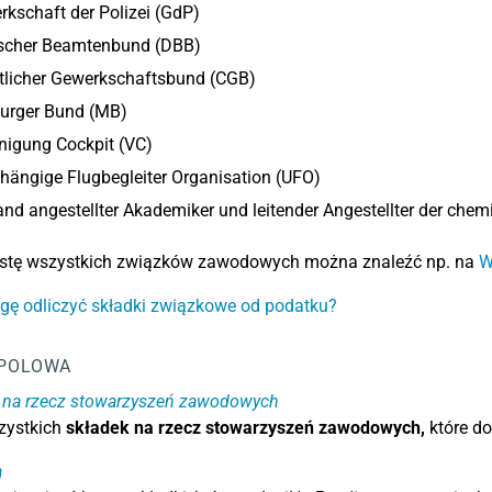
kschaft der Polizei (GdP)
scher Beamtenbund (DBB)
tlicher Gewerkschaftsbund (CGB)
urger Bund (MB)
nigung Cockpit (VC)
ängige Flugbegleiter Organisation (UFO)
nd angestellter Akademiker und leitender Angestellter der chem
listę wszystkich związków zawodowych można znaleźć np. na
W
gę odliczyć składki związkowe od podatku?
POLOWA
i na rzecz stowarzyszeń zawodowych
ystkich
składek na rzecz stowarzyszeń zawodowych,
które do
a