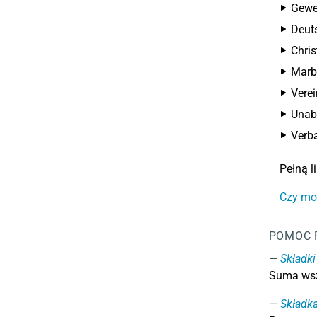
Gewer
Deut
Chris
Marb
Verei
Unabh
Verba
Pełną 
Czy mo
POMOC 
Składk
Suma wsz
Składk