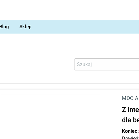
Blog
Sklep
MOC A
Z
Int
dla b
Koniec
Dowiedz