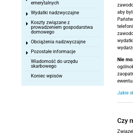
emerytalnych
zawodow
aby by
Wydatki nadzwyczajne
Toggle menu
Państwo
Koszty związane z
Toggle menu
telefon
prowadzeniem gospodarstwa
domowego
zawodow
wydatki
Obciążenia nadzwyczajne
Toggle menu
wydarz
Pozostałe informacje
Toggle menu
Nie mo
Wiadomość do urzędu
skarbowego
ogólnok
zaopat
Koniec wpisów
ewentua
Jakie s
Czy m
Związe