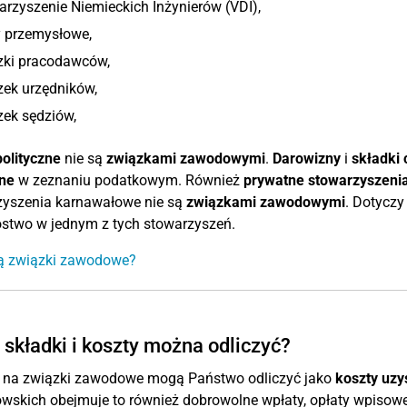
rzyszenie Niemieckich Inżynierów (VDI),
y przemysłowe,
zki pracodawców,
zek urzędników,
zek sędziów,
polityczne
nie są
związkami zawodowymi
.
Darowizny
i
składki
lne
w zeznaniu podatkowym. Również
prywatne stowarzyszeni
zyszenia karnawałowe nie są
związkami zawodowymi
. Dotyczy
ostwo w jednym z tych stowarzyszeń.
są związki zawodowe?
 składki i koszty można odliczyć?
i na związki zawodowe mogą Państwo odliczyć jako
koszty uzy
wskich obejmuje to również dobrowolne wpłaty, opłaty wpisowe 