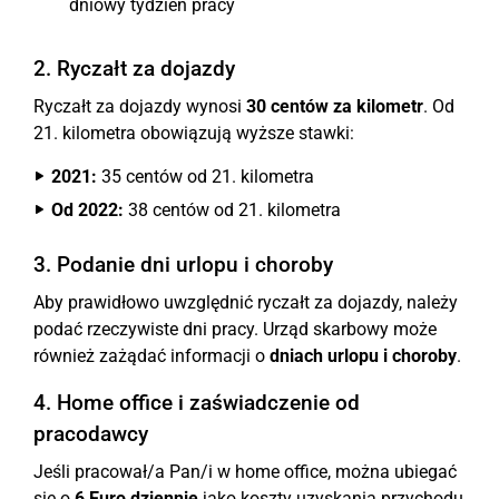
dniowy tydzień pracy
2. Ryczałt za dojazdy
Ryczałt za dojazdy wynosi
30 centów za kilometr
. Od
21. kilometra obowiązują wyższe stawki:
2021:
35 centów od 21. kilometra
Od 2022:
38 centów od 21. kilometra
3. Podanie dni urlopu i choroby
Aby prawidłowo uwzględnić ryczałt za dojazdy, należy
podać rzeczywiste dni pracy. Urząd skarbowy może
również zażądać informacji o
dniach urlopu i choroby
.
4. Home office i zaświadczenie od
pracodawcy
Jeśli pracował/a Pan/i w home office, można ubiegać
się o
6 Euro dziennie
jako koszty uzyskania przychodu