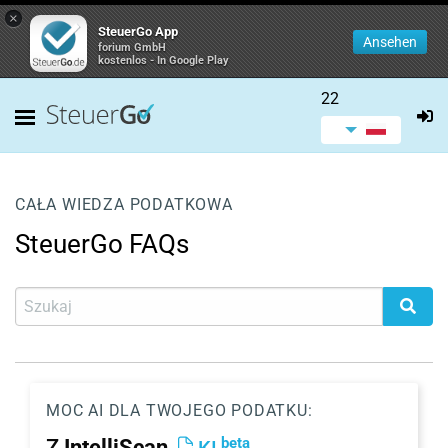
×
SteuerGo App
Ansehen
forium GmbH
kostenlos - In Google Play
22
CAŁA WIEDZA PODATKOWA
SteuerGo FAQs
MOC AI DLA TWOJEGO PODATKU:
beta
Z
IntelliScan