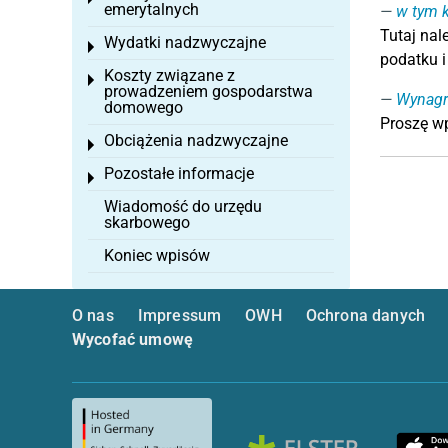
emerytalnych
w tym 
Tutaj nal
Wydatki nadzwyczajne
Toggle menu
podatku 
Koszty związane z
Toggle menu
prowadzeniem gospodarstwa
Wynagr
domowego
Proszę wp
Obciążenia nadzwyczajne
Toggle menu
Pozostałe informacje
Toggle menu
Wiadomość do urzędu
skarbowego
Koniec wpisów
O nas
Impressum
OWH
Ochrona danych
Wycofać umowę