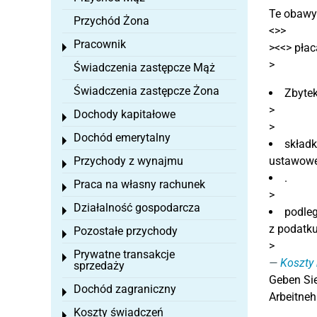
Te obawy
Przychód Żona
<>>
Pracownik
><<> płac
Toggle menu
>
Świadczenia zastępcze Mąż
Świadczenia zastępcze Żona
Zbytek
>
Dochody kapitałowe
Toggle menu
>
Dochód emerytalny
Toggle menu
składk
Przychody z wynajmu
ustawowe
Toggle menu
.
Praca na własny rachunek
Toggle menu
>
Działalność gospodarcza
Toggle menu
podle
z podatku
Pozostałe przychody
Toggle menu
>
Prywatne transakcje
Toggle menu
Koszty 
sprzedaży
Geben Sie
Dochód zagraniczny
Toggle menu
Arbeitneh
Koszty świadczeń
Toggle menu