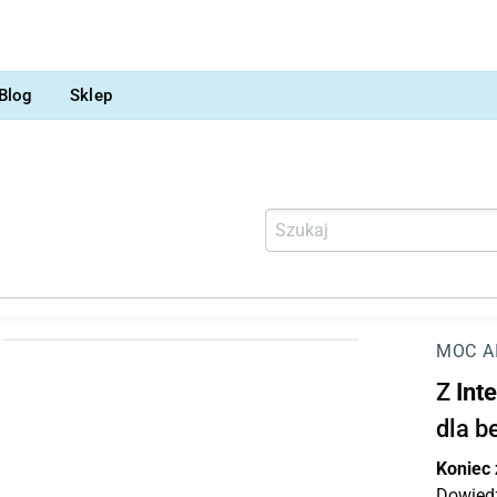
Blog
Sklep
MOC A
Z
Int
dla b
Koniec
Dowiedz