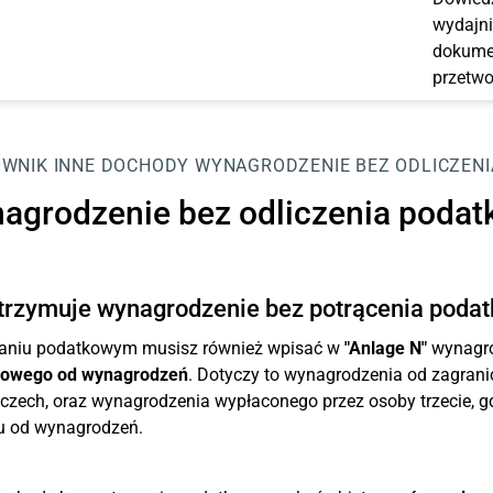
wydajni
dokumen
przetwo
OWNIK
INNE DOCHODY
WYNAGRODZENIE BEZ ODLICZENI
agrodzenie bez odliczenia podat
trzymuje wynagrodzenie bez potrącenia podat
aniu podatkowym musisz również wpisać w
"Anlage N"
wynagro
owego od wynagrodzeń
. Dotyczy to wynagrodzenia od zagran
zech, oraz wynagrodzenia wypłaconego przez osoby trzecie, g
u od wynagrodzeń.