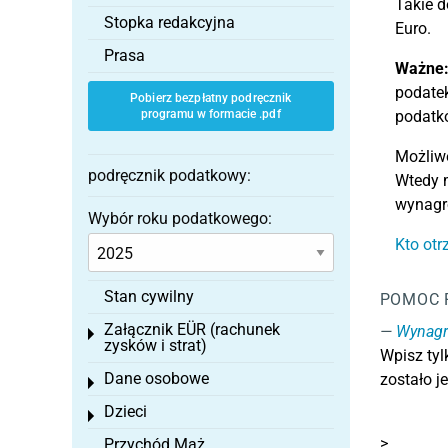
Takie 
Stopka redakcyjna
Euro.
Prasa
Ważne
podatek
Pobierz bezpłatny podręcznik
programu w formacie .pdf
podatk
Możliwe
podręcznik podatkowy:
Wtedy m
wynagr
Wybór roku podatkowego:
Kto otr
Stan cywilny
POMOC 
Załącznik EÜR (rachunek
Wynagr
Toggle menu
zysków i strat)
Wpisz tyl
Dane osobowe
zostało j
Toggle menu
Dzieci
Toggle menu
>
Przychód Mąż