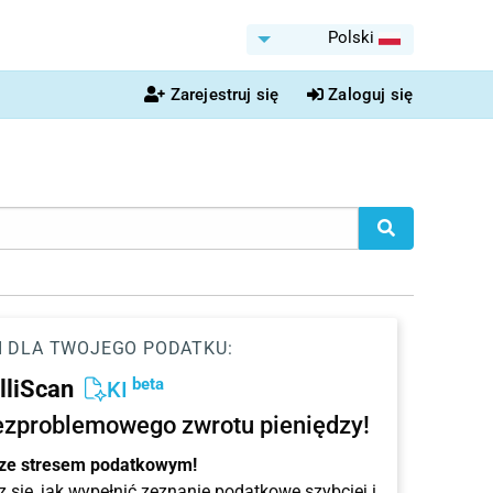
Polski
Zarejestruj się
Zaloguj się
I DLA TWOJEGO PODATKU:
beta
elliScan
KI
ezproblemowego zwrotu pieniędzy!
 ze stresem podatkowym!
 się, jak wypełnić zeznanie podatkowe szybciej i