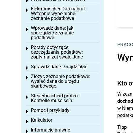
Toggle menu
Elektronischer Datenabruf:
Toggle menu
Wstępnie wypełnione
zeznanie podatkowe
Wprowadź dane: jak
Toggle menu
sporządzić zeznanie
podatkowe
PRAC
Porady dotyczące
Toggle menu
oszczędzania podatków:
Wyn
zoptymalizuj swoje dane
Sprawdź dane: znajdź błąd
Toggle menu
Złożyć zeznanie podatkowe:
Toggle menu
wysłać dane do urzędu
Kto o
skarbowego
W zezn
Steuerbescheid prüfen:
Toggle menu
Kontrolle muss sein
dochod
w Niemc
Pomoc i przykłady
Toggle menu
podatk
Kalkulator
Toggle menu
Tipp
Informacje prawne
Toggle menu