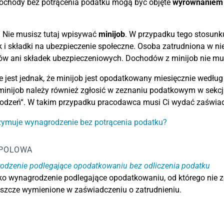
dochody bez potrącenia podatku mogą być objęte
wyrównaniem 
:
Nie musisz tutaj wpisywać
minijob
. W przypadku tego stosun
 i składki na ubezpieczenie społeczne. Osoba zatrudniona w n
ów ani składek ubezpieczeniowych. Dochodów z minijob nie m
 jest jednak, że minijob jest opodatkowany miesięcznie wedł
inijob należy również zgłosić w zeznaniu podatkowym w sekcj
odzeń“. W takim przypadku pracodawca musi Ci wydać zaświad
zymuje wynagrodzenie bez potrącenia podatku?
POLOWA
odzenie podlegające opodatkowaniu bez odliczenia podatku
ko wynagrodzenie podlegające opodatkowaniu, od którego nie zo
eszcze wymienione w zaświadczeniu o zatrudnieniu.