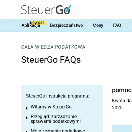
NOWOŚĆ
Aplikacja
Bezpieczeństwo
Ceny
FAQ
CAŁA WIEDZA PODATKOWA
SteuerGo FAQs
pomoc 
SteuerGo Instrukcja programu:
Kwota dar
Witamy w SteuerGo
2025.
Toggle menu
Przegląd: zarządzanie
Toggle menu
sprawami podatkowymi
Moje zeznanie podatkowe