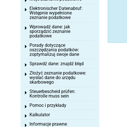
Toggle menu
Elektronischer Datenabruf:
Toggle menu
Wstępnie wypełnione
zeznanie podatkowe
Wprowadź dane: jak
Toggle menu
sporządzić zeznanie
podatkowe
Porady dotyczące
Toggle menu
oszczędzania podatków:
zoptymalizuj swoje dane
Sprawdź dane: znajdź błąd
Toggle menu
Złożyć zeznanie podatkowe:
Toggle menu
wysłać dane do urzędu
skarbowego
Steuerbescheid prüfen:
Toggle menu
Kontrolle muss sein
Pomoc i przykłady
Toggle menu
Kalkulator
Toggle menu
Informacje prawne
Toggle menu