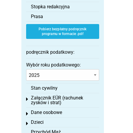
Stopka redakcyjna
Prasa
Pobierz bezpłatny podręcznik
programu w formacie .pdf
podręcznik podatkowy:
Wybór roku podatkowego:
Stan cywilny
Załącznik EÜR (rachunek
Toggle menu
zysków i strat)
Dane osobowe
Toggle menu
Dzieci
Toggle menu
Przychód Mąż