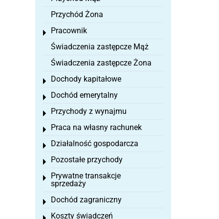
Przychód Żona
Pracownik
Toggle menu
Świadczenia zastępcze Mąż
Świadczenia zastępcze Żona
Dochody kapitałowe
Toggle menu
Dochód emerytalny
Toggle menu
Przychody z wynajmu
Toggle menu
Praca na własny rachunek
Toggle menu
Działalność gospodarcza
Toggle menu
Pozostałe przychody
Toggle menu
Prywatne transakcje
Toggle menu
sprzedaży
Dochód zagraniczny
Toggle menu
Koszty świadczeń
Toggle menu