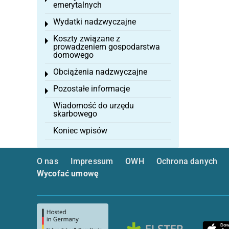
emerytalnych
Wydatki nadzwyczajne
Toggle menu
Koszty związane z
Toggle menu
prowadzeniem gospodarstwa
domowego
Obciążenia nadzwyczajne
Toggle menu
Pozostałe informacje
Toggle menu
Wiadomość do urzędu
skarbowego
Koniec wpisów
O nas
Impressum
OWH
Ochrona danych
Wycofać umowę