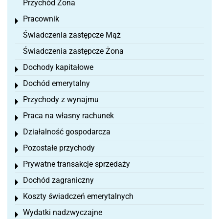
Przychód Żona
Pracownik
Toggle menu
Świadczenia zastępcze Mąż
Świadczenia zastępcze Żona
Dochody kapitałowe
Toggle menu
Dochód emerytalny
Toggle menu
Przychody z wynajmu
Toggle menu
Praca na własny rachunek
Toggle menu
Działalność gospodarcza
Toggle menu
Pozostałe przychody
Toggle menu
Prywatne transakcje sprzedaży
Toggle menu
Dochód zagraniczny
Toggle menu
Koszty świadczeń emerytalnych
Toggle menu
Wydatki nadzwyczajne
Toggle menu