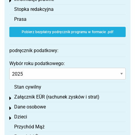
Toggle menu
Stopka redakcyjna
Prasa
Pobierz bezpłatny podręcznik programu w formacie .pdf
podręcznik podatkowy:
Wybór roku podatkowego:
Stan cywilny
Załącznik EÜR (rachunek zysków i strat)
Toggle menu
Dane osobowe
Toggle menu
Dzieci
Toggle menu
Przychód Mąż