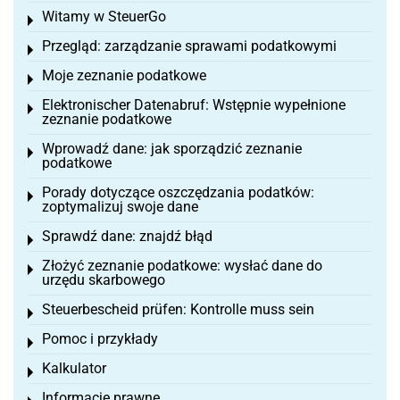
Witamy w SteuerGo
Toggle menu
Przegląd: zarządzanie sprawami podatkowymi
Toggle menu
Moje zeznanie podatkowe
Toggle menu
Elektronischer Datenabruf: Wstępnie wypełnione
Toggle menu
zeznanie podatkowe
Wprowadź dane: jak sporządzić zeznanie
Toggle menu
podatkowe
Porady dotyczące oszczędzania podatków:
Toggle menu
zoptymalizuj swoje dane
Sprawdź dane: znajdź błąd
Toggle menu
Złożyć zeznanie podatkowe: wysłać dane do
Toggle menu
urzędu skarbowego
Steuerbescheid prüfen: Kontrolle muss sein
Toggle menu
Pomoc i przykłady
Toggle menu
Kalkulator
Toggle menu
Informacje prawne