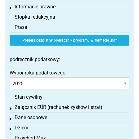
Informacje prawne
Toggle menu
Stopka redakcyjna
Prasa
Pobierz bezpłatny podręcznik programu w formacie .pdf
podręcznik podatkowy:
Wybór roku podatkowego:
Stan cywilny
Załącznik EÜR (rachunek zysków i strat)
Toggle menu
Dane osobowe
Toggle menu
Dzieci
Toggle menu
Przychód Mąż