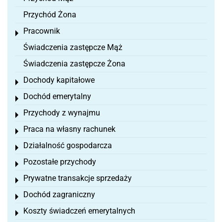
Przychód Żona
Pracownik
Toggle menu
Świadczenia zastępcze Mąż
Świadczenia zastępcze Żona
Dochody kapitałowe
Toggle menu
Dochód emerytalny
Toggle menu
Przychody z wynajmu
Toggle menu
Praca na własny rachunek
Toggle menu
Działalność gospodarcza
Toggle menu
Pozostałe przychody
Toggle menu
Prywatne transakcje sprzedaży
Toggle menu
Dochód zagraniczny
Toggle menu
Koszty świadczeń emerytalnych
Toggle menu