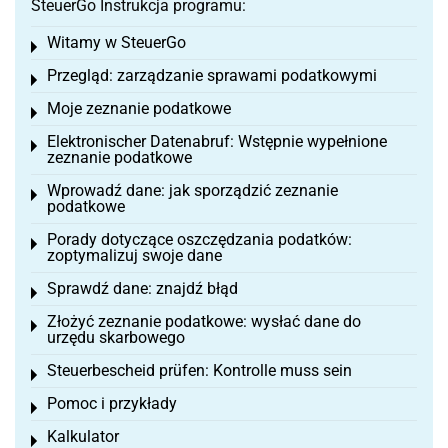
SteuerGo Instrukcja programu:
Witamy w SteuerGo
Toggle menu
Przegląd: zarządzanie sprawami podatkowymi
Toggle menu
Moje zeznanie podatkowe
Toggle menu
Elektronischer Datenabruf: Wstępnie wypełnione
Toggle menu
zeznanie podatkowe
Wprowadź dane: jak sporządzić zeznanie
Toggle menu
podatkowe
Porady dotyczące oszczędzania podatków:
Toggle menu
zoptymalizuj swoje dane
Sprawdź dane: znajdź błąd
Toggle menu
Złożyć zeznanie podatkowe: wysłać dane do
Toggle menu
urzędu skarbowego
Steuerbescheid prüfen: Kontrolle muss sein
Toggle menu
Pomoc i przykłady
Toggle menu
Kalkulator
Toggle menu