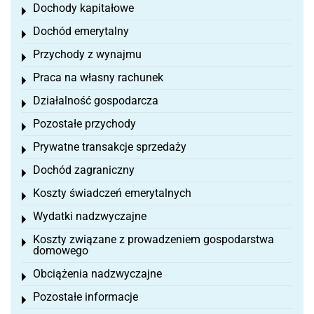
Dochody kapitałowe
Toggle menu
Dochód emerytalny
Toggle menu
Przychody z wynajmu
Toggle menu
Praca na własny rachunek
Toggle menu
Działalność gospodarcza
Toggle menu
Pozostałe przychody
Toggle menu
Prywatne transakcje sprzedaży
Toggle menu
Dochód zagraniczny
Toggle menu
Koszty świadczeń emerytalnych
Toggle menu
Wydatki nadzwyczajne
Toggle menu
Koszty związane z prowadzeniem gospodarstwa
Toggle menu
domowego
Obciążenia nadzwyczajne
Toggle menu
Pozostałe informacje
Toggle menu