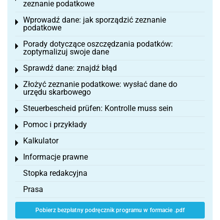
zeznanie podatkowe
Wprowadź dane: jak sporządzić zeznanie
Toggle menu
podatkowe
Porady dotyczące oszczędzania podatków:
Toggle menu
zoptymalizuj swoje dane
Sprawdź dane: znajdź błąd
Toggle menu
Złożyć zeznanie podatkowe: wysłać dane do
Toggle menu
urzędu skarbowego
Steuerbescheid prüfen: Kontrolle muss sein
Toggle menu
Pomoc i przykłady
Toggle menu
Kalkulator
Toggle menu
Informacje prawne
Toggle menu
Stopka redakcyjna
Prasa
Pobierz bezpłatny podręcznik programu w formacie .pdf