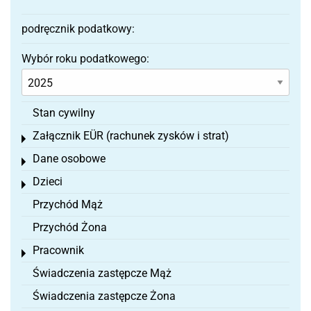
podręcznik podatkowy:
Wybór roku podatkowego:
Stan cywilny
Załącznik EÜR (rachunek zysków i strat)
Toggle menu
Dane osobowe
Toggle menu
Dzieci
Toggle menu
Przychód Mąż
Przychód Żona
Pracownik
Toggle menu
Świadczenia zastępcze Mąż
Świadczenia zastępcze Żona