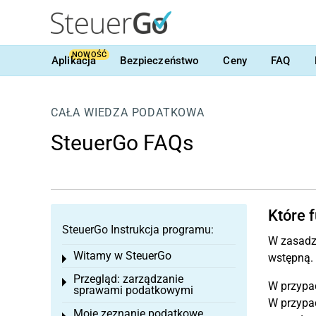
NOWOŚĆ
Aplikacja
Bezpieczeństwo
Ceny
FAQ
CAŁA WIEDZA PODATKOWA
SteuerGo FAQs
Które 
SteuerGo Instrukcja programu:
W zasadzi
Witamy w SteuerGo
wstępną.
Toggle menu
Przegląd: zarządzanie
Toggle menu
W przypad
sprawami podatkowymi
W przypad
Moje zeznanie podatkowe