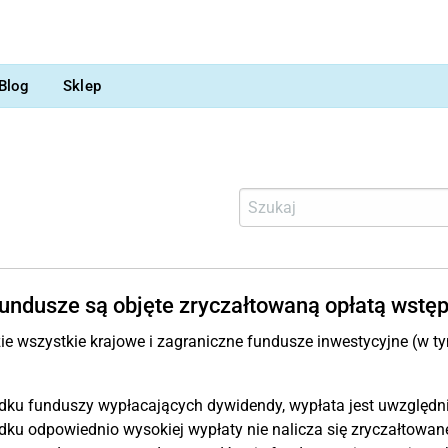
Blog
Sklep
fundusze są objęte zryczałtowaną opłatą wstę
e wszystkie krajowe i zagraniczne fundusze inwestycyjne (w t
ku funduszy wypłacających dywidendy, wypłata jest uwzględnia
ku odpowiednio wysokiej wypłaty nie nalicza się zryczałtowanej