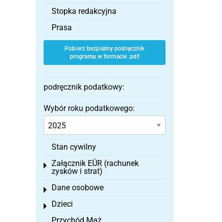
Stopka redakcyjna
Prasa
Pobierz bezpłatny podręcznik
programu w formacie .pdf
podręcznik podatkowy:
Wybór roku podatkowego:
Stan cywilny
Załącznik EÜR (rachunek
Toggle menu
zysków i strat)
Dane osobowe
Toggle menu
Dzieci
Toggle menu
Przychód Mąż