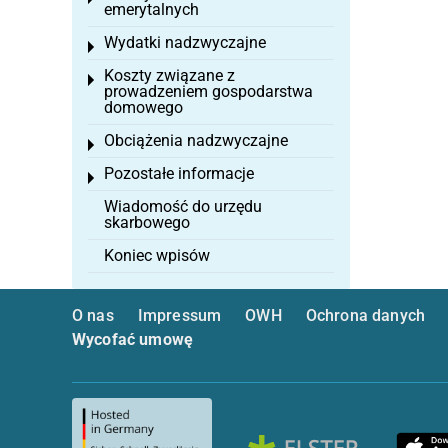
emerytalnych
Wydatki nadzwyczajne
Toggle menu
Koszty związane z
Toggle menu
prowadzeniem gospodarstwa
domowego
Obciążenia nadzwyczajne
Toggle menu
Pozostałe informacje
Toggle menu
Wiadomość do urzędu
skarbowego
Koniec wpisów
O nas
Impressum
OWH
Ochrona danych
Wycofać umowę