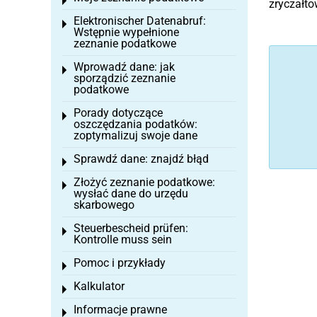
Toggle menu
zryczałto
Elektronischer Datenabruf:
Toggle menu
Wstępnie wypełnione
zeznanie podatkowe
Wprowadź dane: jak
Toggle menu
sporządzić zeznanie
podatkowe
Porady dotyczące
Toggle menu
oszczędzania podatków:
zoptymalizuj swoje dane
Sprawdź dane: znajdź błąd
Toggle menu
Złożyć zeznanie podatkowe:
Toggle menu
wysłać dane do urzędu
skarbowego
Steuerbescheid prüfen:
Toggle menu
Kontrolle muss sein
Pomoc i przykłady
Toggle menu
Kalkulator
Toggle menu
Informacje prawne
Toggle menu