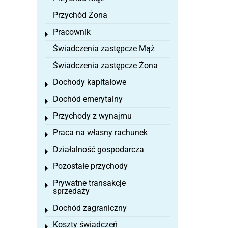
Przychód Żona
Pracownik
Toggle menu
Świadczenia zastępcze Mąż
Świadczenia zastępcze Żona
Dochody kapitałowe
Toggle menu
Dochód emerytalny
Toggle menu
Przychody z wynajmu
Toggle menu
Praca na własny rachunek
Toggle menu
Działalność gospodarcza
Toggle menu
Pozostałe przychody
Toggle menu
Prywatne transakcje
Toggle menu
sprzedaży
Dochód zagraniczny
Toggle menu
Koszty świadczeń
Toggle menu