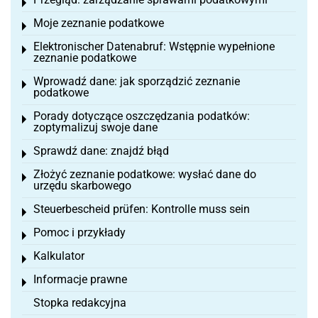
Toggle menu
Moje zeznanie podatkowe
Toggle menu
Elektronischer Datenabruf: Wstępnie wypełnione
Toggle menu
zeznanie podatkowe
Wprowadź dane: jak sporządzić zeznanie
Toggle menu
podatkowe
Porady dotyczące oszczędzania podatków:
Toggle menu
zoptymalizuj swoje dane
Sprawdź dane: znajdź błąd
Toggle menu
Złożyć zeznanie podatkowe: wysłać dane do
Toggle menu
urzędu skarbowego
Steuerbescheid prüfen: Kontrolle muss sein
Toggle menu
Pomoc i przykłady
Toggle menu
Kalkulator
Toggle menu
Informacje prawne
Toggle menu
Stopka redakcyjna