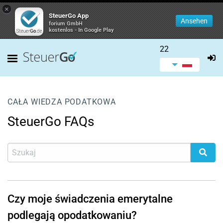
×
SteuerGo App
Ansehen
forium GmbH
kostenlos - In Google Play
22
CAŁA WIEDZA PODATKOWA
SteuerGo FAQs
Czy moje świadczenia emerytalne
podlegają opodatkowaniu?