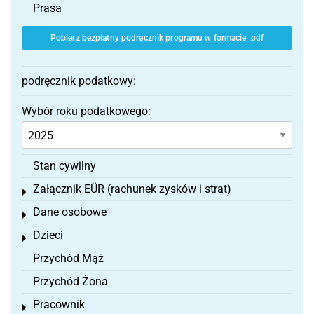
Prasa
Pobierz bezpłatny podręcznik programu w formacie .pdf
podręcznik podatkowy:
Wybór roku podatkowego:
Stan cywilny
Załącznik EÜR (rachunek zysków i strat)
Toggle menu
Dane osobowe
Toggle menu
Dzieci
Toggle menu
Przychód Mąż
Przychód Żona
Pracownik
Toggle menu