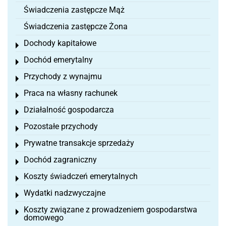
Świadczenia zastępcze Mąż
Świadczenia zastępcze Żona
Dochody kapitałowe
Toggle menu
Dochód emerytalny
Toggle menu
Przychody z wynajmu
Toggle menu
Praca na własny rachunek
Toggle menu
Działalność gospodarcza
Toggle menu
Pozostałe przychody
Toggle menu
Prywatne transakcje sprzedaży
Toggle menu
Dochód zagraniczny
Toggle menu
Koszty świadczeń emerytalnych
Toggle menu
Wydatki nadzwyczajne
Toggle menu
Koszty związane z prowadzeniem gospodarstwa
Toggle menu
domowego