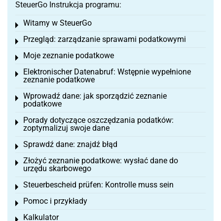
SteuerGo Instrukcja programu:
Witamy w SteuerGo
Toggle menu
Przegląd: zarządzanie sprawami podatkowymi
Toggle menu
Moje zeznanie podatkowe
Toggle menu
Elektronischer Datenabruf: Wstępnie wypełnione
Toggle menu
zeznanie podatkowe
Wprowadź dane: jak sporządzić zeznanie
Toggle menu
podatkowe
Porady dotyczące oszczędzania podatków:
Toggle menu
zoptymalizuj swoje dane
Sprawdź dane: znajdź błąd
Toggle menu
Złożyć zeznanie podatkowe: wysłać dane do
Toggle menu
urzędu skarbowego
Steuerbescheid prüfen: Kontrolle muss sein
Toggle menu
Pomoc i przykłady
Toggle menu
Kalkulator
Toggle menu