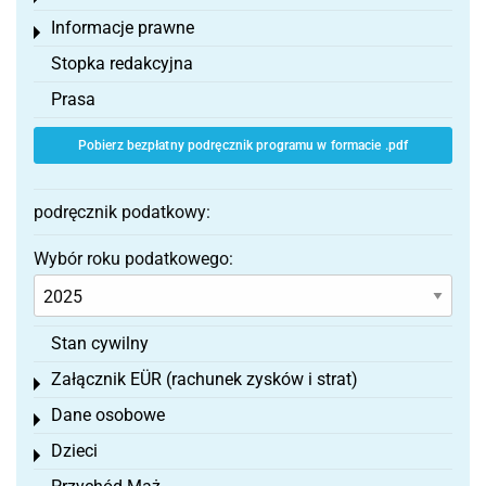
Informacje prawne
Toggle menu
Stopka redakcyjna
Prasa
Pobierz bezpłatny podręcznik programu w formacie .pdf
podręcznik podatkowy:
Wybór roku podatkowego:
Stan cywilny
Załącznik EÜR (rachunek zysków i strat)
Toggle menu
Dane osobowe
Toggle menu
Dzieci
Toggle menu