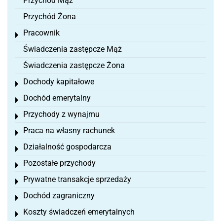
Przychód Mąż
Przychód Żona
Pracownik
Toggle menu
Świadczenia zastępcze Mąż
Świadczenia zastępcze Żona
Dochody kapitałowe
Toggle menu
Dochód emerytalny
Toggle menu
Przychody z wynajmu
Toggle menu
Praca na własny rachunek
Toggle menu
Działalność gospodarcza
Toggle menu
Pozostałe przychody
Toggle menu
Prywatne transakcje sprzedaży
Toggle menu
Dochód zagraniczny
Toggle menu
Koszty świadczeń emerytalnych
Toggle menu