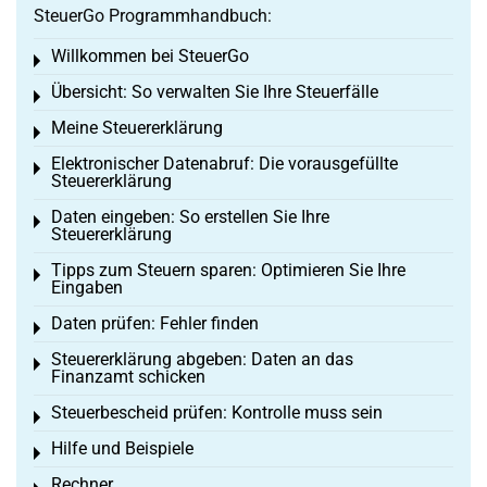
SteuerGo Programmhandbuch:
Willkommen bei SteuerGo
Toggle menu
Übersicht: So verwalten Sie Ihre Steuerfälle
Toggle menu
Meine Steuererklärung
Toggle menu
Elektronischer Datenabruf: Die vorausgefüllte
Toggle menu
Steuererklärung
Daten eingeben: So erstellen Sie Ihre
Toggle menu
Steuererklärung
Tipps zum Steuern sparen: Optimieren Sie Ihre
Toggle menu
Eingaben
Daten prüfen: Fehler finden
Toggle menu
Steuererklärung abgeben: Daten an das
Toggle menu
Finanzamt schicken
Steuerbescheid prüfen: Kontrolle muss sein
Toggle menu
Hilfe und Beispiele
Toggle menu
Rechner