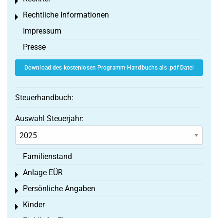
Toggle menu
Rechtliche Informationen
Toggle menu
Impressum
Presse
Download des kostenlosen Programm-Handbuchs als .pdf Datei
Steuerhandbuch:
Auswahl Steuerjahr:
Familienstand
Anlage EÜR
Toggle menu
Persönliche Angaben
Toggle menu
Kinder
Toggle menu