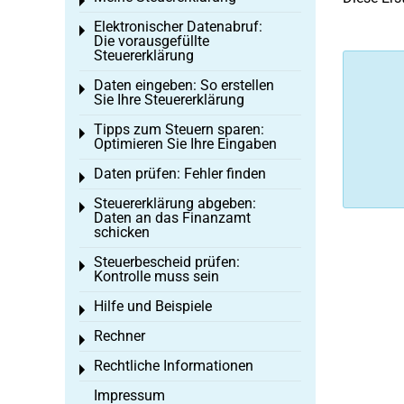
Toggle menu
Elektronischer Datenabruf:
Toggle menu
Die vorausgefüllte
Steuererklärung
Daten eingeben: So erstellen
Toggle menu
Sie Ihre Steuererklärung
Tipps zum Steuern sparen:
Toggle menu
Optimieren Sie Ihre Eingaben
Daten prüfen: Fehler finden
Toggle menu
Steuererklärung abgeben:
Toggle menu
Daten an das Finanzamt
schicken
Steuerbescheid prüfen:
Toggle menu
Kontrolle muss sein
Hilfe und Beispiele
Toggle menu
Rechner
Toggle menu
Rechtliche Informationen
Toggle menu
Impressum