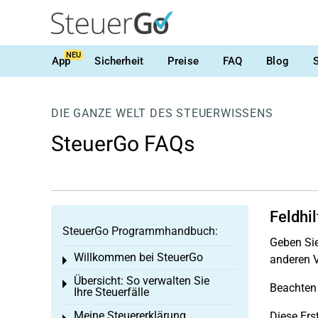
NEU
App
Sicherheit
Preise
FAQ
Blog
DIE GANZE WELT DES STEUERWISSENS
SteuerGo FAQs
Feldhil
SteuerGo Programmhandbuch:
Geben Sie
Willkommen bei SteuerGo
anderen V
Toggle menu
Übersicht: So verwalten Sie
Toggle menu
Beachten 
Ihre Steuerfälle
Meine Steuererklärung
Diese Ers