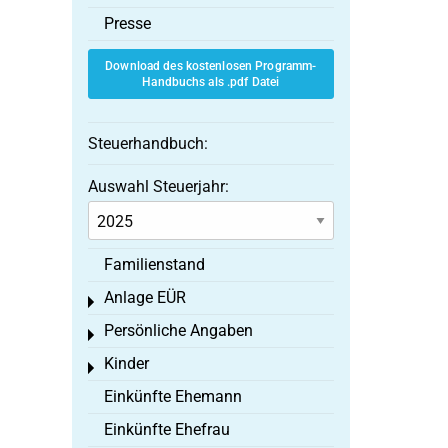
Presse
Download des kostenlosen Programm-
Handbuchs als .pdf Datei
Steuerhandbuch:
Auswahl Steuerjahr:
Familienstand
Anlage EÜR
Toggle menu
Persönliche Angaben
Toggle menu
Kinder
Toggle menu
Einkünfte Ehemann
Einkünfte Ehefrau