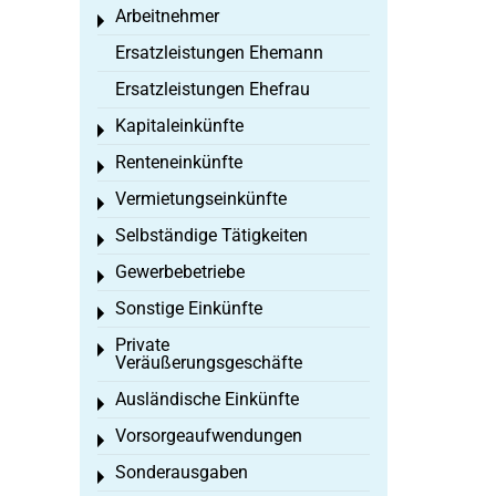
Arbeitnehmer
Toggle menu
Ersatzleistungen Ehemann
Ersatzleistungen Ehefrau
Kapitaleinkünfte
Toggle menu
Renteneinkünfte
Toggle menu
Vermietungseinkünfte
Toggle menu
Selbständige Tätigkeiten
Toggle menu
Gewerbebetriebe
Toggle menu
Sonstige Einkünfte
Toggle menu
Private
Toggle menu
Veräußerungsgeschäfte
Ausländische Einkünfte
Toggle menu
Vorsorgeaufwendungen
Toggle menu
Sonderausgaben
Toggle menu