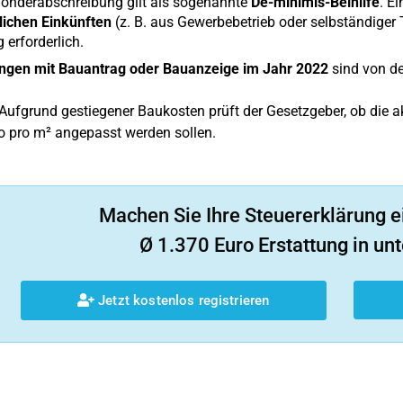
Sonderabschreibung gilt als sogenannte
De-minimis-Beihilfe
. E
lichen Einkünften
(z. B. aus Gewerbebetrieb oder selbständiger 
 erforderlich.
gen mit Bauantrag oder Bauanzeige im Jahr 2022
sind von de
Aufgrund gestiegener Baukosten prüft der Gesetzgeber, ob die a
o pro m² angepasst werden sollen.
Machen Sie Ihre Steuererklärung e
Ø 1.370 Euro Erstattung in unt
Jetzt kostenlos registrieren