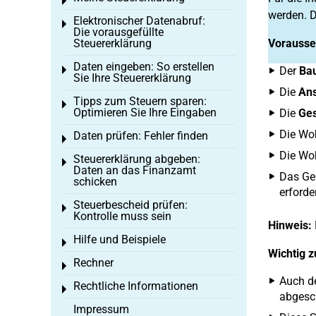
Toggle menu
werden. D
Elektronischer Datenabruf:
Toggle menu
Die vorausgefüllte
Steuererklärung
Vorausse
Daten eingeben: So erstellen
Toggle menu
Der
Bau
Sie Ihre Steuererklärung
Die
Ans
Tipps zum Steuern sparen:
Toggle menu
Optimieren Sie Ihre Eingaben
Die
Ge
Die Woh
Daten prüfen: Fehler finden
Toggle menu
Die Wo
Steuererklärung abgeben:
Toggle menu
Daten an das Finanzamt
Das Ge
schicken
erforder
Steuerbescheid prüfen:
Toggle menu
Kontrolle muss sein
Hinweis:
Hilfe und Beispiele
Toggle menu
Wichtig z
Rechner
Toggle menu
Auch d
Rechtliche Informationen
Toggle menu
abgesc
Impressum