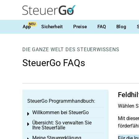
NEU
App
Sicherheit
Preise
FAQ
Blog
DIE GANZE WELT DES STEUERWISSENS
SteuerGo FAQs
Feldhi
SteuerGo Programmhandbuch:
Wählen Si
Willkommen bei SteuerGo
Toggle menu
Mit diese
Übersicht: So verwalten Sie
Toggle menu
förderfäh
Ihre Steuerfälle
Meine Steuererklärung
Für die 