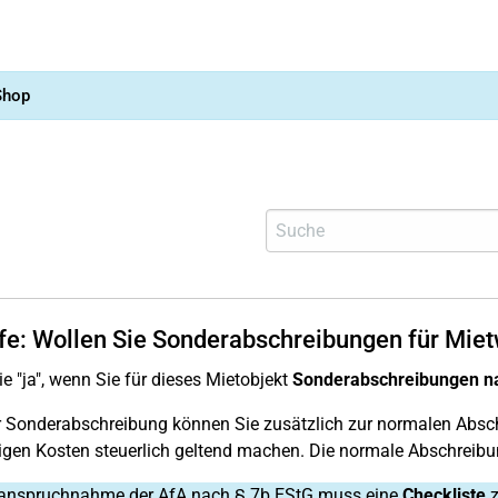
Shop
lfe: Wollen Sie Sonderabschreibungen für M
e "ja", wenn Sie für dieses Mietobjekt
Sonderabschreibungen na
r Sonderabschreibung können Sie zusätzlich zur normalen Absc
igen Kosten steuerlich geltend machen. Die normale Abschreibun
Inanspruchnahme der AfA nach § 7b EStG muss eine
Checkliste
z