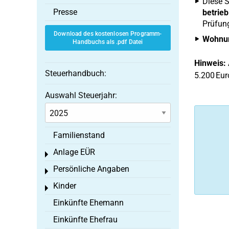
Diese 
Presse
betrieb
Prüfung
Download des kostenlosen Programm-
Wohnun
Handbuchs als .pdf Datei
Hinweis:
Steuerhandbuch:
5.200 Eur
Auswahl Steuerjahr:
Familienstand
Anlage EÜR
Toggle menu
Persönliche Angaben
Toggle menu
Kinder
Toggle menu
Einkünfte Ehemann
Einkünfte Ehefrau