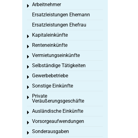
Arbeitnehmer
Toggle menu
Ersatzleistungen Ehemann
Ersatzleistungen Ehefrau
Kapitaleinkünfte
Toggle menu
Renteneinkünfte
Toggle menu
Vermietungseinkünfte
Toggle menu
Selbständige Tätigkeiten
Toggle menu
Gewerbebetriebe
Toggle menu
Sonstige Einkünfte
Toggle menu
Private
Toggle menu
Veräußerungsgeschäfte
Ausländische Einkünfte
Toggle menu
Vorsorgeaufwendungen
Toggle menu
Sonderausgaben
Toggle menu