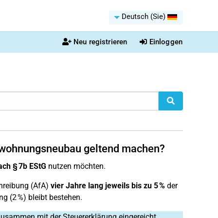
Deutsch (Sie)
Neu registrieren
Einloggen
ietwohnungsneubau geltend machen?
ch § 7b EStG
nutzen möchten.
hreibung (AfA)
vier Jahre lang jeweils bis zu 5 %
der
g (2 %) bleibt bestehen.
usammen mit der Steuererklärung eingereicht