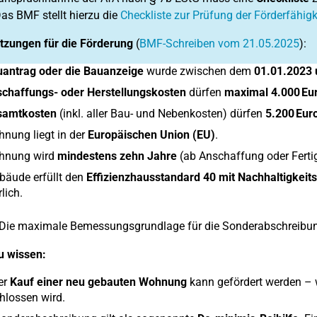
as BMF stellt hierzu die
Checkliste zur Prüfung der Förderfähigk
tzungen für die Förderung
(
BMF-Schreiben vom 21.05.2025
):
antrag oder die Bauanzeige
wurde zwischen dem
01.01.2023 
chaffungs- oder Herstellungskosten
dürfen
maximal 4.000 Eu
samtkosten
(inkl. aller Bau- und Nebenkosten) dürfen
5.200 Eur
nung liegt in der
Europäischen Union (EU)
.
hnung wird
mindestens zehn Jahre
(ab Anschaffung oder Ferti
bäude erfüllt den
Effizienzhausstandard 40 mit Nachhaltigkeit
lich.
Die maximale Bemessungsgrundlage für die Sonderabschreibun
u wissen:
er
Kauf einer neu gebauten Wohnung
kann gefördert werden –
hlossen wird.