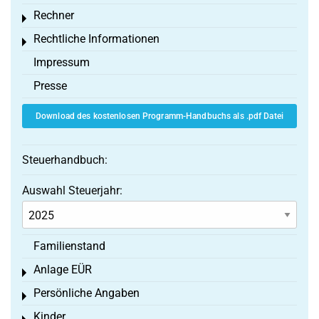
Rechner
Toggle menu
Rechtliche Informationen
Toggle menu
Impressum
Presse
Download des kostenlosen Programm-Handbuchs als .pdf Datei
Steuerhandbuch:
Auswahl Steuerjahr:
Familienstand
Anlage EÜR
Toggle menu
Persönliche Angaben
Toggle menu
Kinder