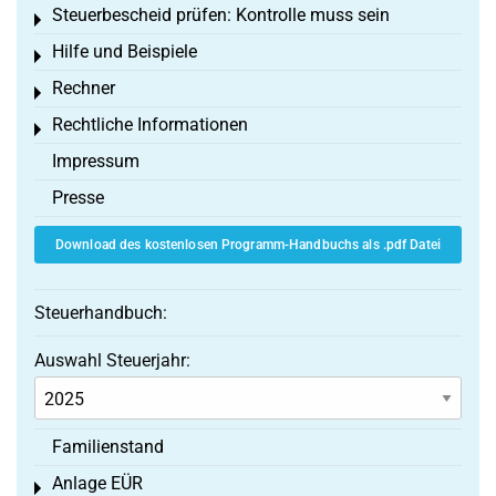
Steuerbescheid prüfen: Kontrolle muss sein
Toggle menu
Hilfe und Beispiele
Toggle menu
Rechner
Toggle menu
Rechtliche Informationen
Toggle menu
Impressum
Presse
Download des kostenlosen Programm-Handbuchs als .pdf Datei
Steuerhandbuch:
Auswahl Steuerjahr:
Familienstand
Anlage EÜR
Toggle menu