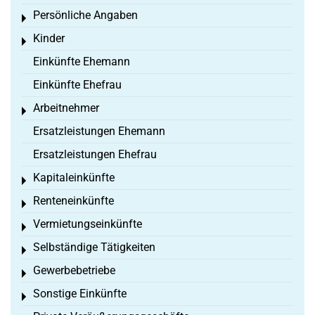
Persönliche Angaben
Toggle menu
Kinder
Toggle menu
Einkünfte Ehemann
Einkünfte Ehefrau
Arbeitnehmer
Toggle menu
Ersatzleistungen Ehemann
Ersatzleistungen Ehefrau
Kapitaleinkünfte
Toggle menu
Renteneinkünfte
Toggle menu
Vermietungseinkünfte
Toggle menu
Selbständige Tätigkeiten
Toggle menu
Gewerbebetriebe
Toggle menu
Sonstige Einkünfte
Toggle menu