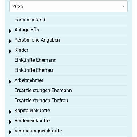
Familienstand
Anlage EÜR
Toggle menu
Persönliche Angaben
Toggle menu
Kinder
Toggle menu
Einkünfte Ehemann
Einkünfte Ehefrau
Arbeitnehmer
Toggle menu
Ersatzleistungen Ehemann
Ersatzleistungen Ehefrau
Kapitaleinkünfte
Toggle menu
Renteneinkünfte
Toggle menu
Vermietungseinkünfte
Toggle menu