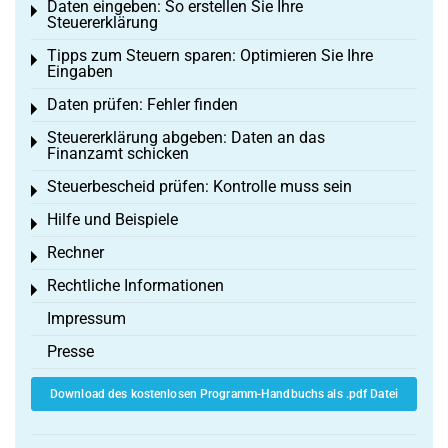
Daten eingeben: So erstellen Sie Ihre
Toggle menu
Steuererklärung
Tipps zum Steuern sparen: Optimieren Sie Ihre
Toggle menu
Eingaben
Daten prüfen: Fehler finden
Toggle menu
Steuererklärung abgeben: Daten an das
Toggle menu
Finanzamt schicken
Steuerbescheid prüfen: Kontrolle muss sein
Toggle menu
Hilfe und Beispiele
Toggle menu
Rechner
Toggle menu
Rechtliche Informationen
Toggle menu
Impressum
Presse
Download des kostenlosen Programm-Handbuchs als .pdf Datei