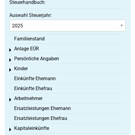
Steuerhandbuch:
Auswahl Steuerjahr:
Familienstand
Anlage EÜR
Toggle menu
Persönliche Angaben
Toggle menu
Kinder
Toggle menu
Einkünfte Ehemann
Einkünfte Ehefrau
Arbeitnehmer
Toggle menu
Ersatzleistungen Ehemann
Ersatzleistungen Ehefrau
Kapitaleinkünfte
Toggle menu