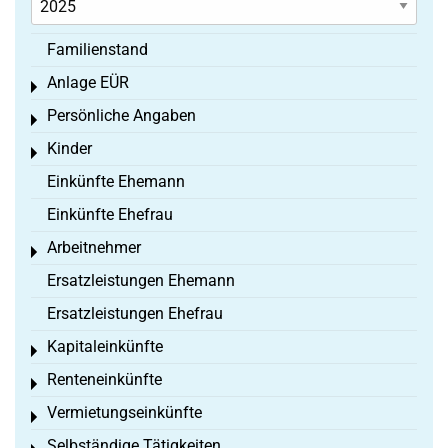
Familienstand
Anlage EÜR
Toggle menu
Persönliche Angaben
Toggle menu
Kinder
Toggle menu
Einkünfte Ehemann
Einkünfte Ehefrau
Arbeitnehmer
Toggle menu
Ersatzleistungen Ehemann
Ersatzleistungen Ehefrau
Kapitaleinkünfte
Toggle menu
Renteneinkünfte
Toggle menu
Vermietungseinkünfte
Toggle menu
Selbständige Tätigkeiten