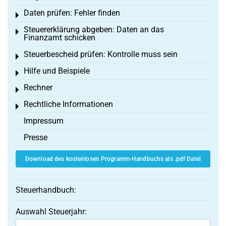
Daten prüfen: Fehler finden
Toggle menu
Steuererklärung abgeben: Daten an das
Toggle menu
Finanzamt schicken
Steuerbescheid prüfen: Kontrolle muss sein
Toggle menu
Hilfe und Beispiele
Toggle menu
Rechner
Toggle menu
Rechtliche Informationen
Toggle menu
Impressum
Presse
Download des kostenlosen Programm-Handbuchs als .pdf Datei
Steuerhandbuch:
Auswahl Steuerjahr: