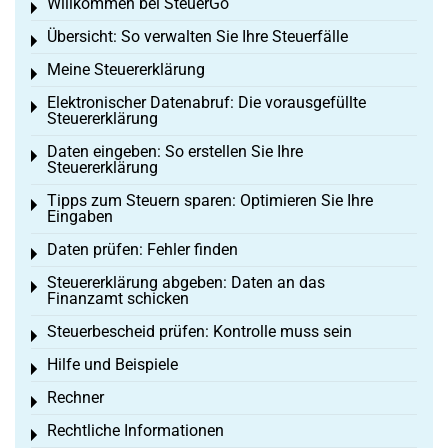
Willkommen bei SteuerGo
Toggle menu
Übersicht: So verwalten Sie Ihre Steuerfälle
Toggle menu
Meine Steuererklärung
Toggle menu
Elektronischer Datenabruf: Die vorausgefüllte
Toggle menu
Steuererklärung
Daten eingeben: So erstellen Sie Ihre
Toggle menu
Steuererklärung
Tipps zum Steuern sparen: Optimieren Sie Ihre
Toggle menu
Eingaben
Daten prüfen: Fehler finden
Toggle menu
Steuererklärung abgeben: Daten an das
Toggle menu
Finanzamt schicken
Steuerbescheid prüfen: Kontrolle muss sein
Toggle menu
Hilfe und Beispiele
Toggle menu
Rechner
Toggle menu
Rechtliche Informationen
Toggle menu