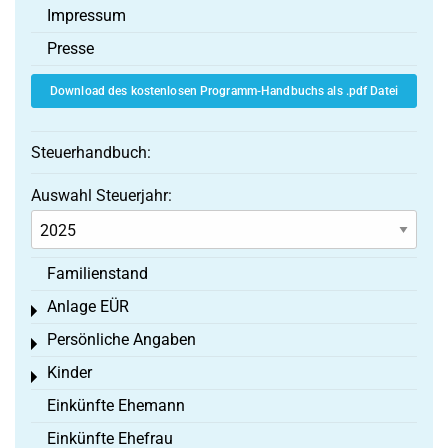
Impressum
Presse
Download des kostenlosen Programm-Handbuchs als .pdf Datei
Steuerhandbuch:
Auswahl Steuerjahr:
Familienstand
Anlage EÜR
Toggle menu
Persönliche Angaben
Toggle menu
Kinder
Toggle menu
Einkünfte Ehemann
Einkünfte Ehefrau